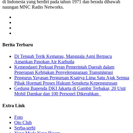
di Indonesia yang berdiri pada tahun 1971 dan berada dibawah
naungan MNC Radio Networks.
Berita Terbaru
​Di Tengah Terik Kemarau, Manggala Agni Berpacu
Amankan Pasokan Air Karhutla
Kemendagri Perkuat Peran Pemerintah Daerah dalam
Penerapan Kebijakan Penyelenggaraan Transmigrasi
Pengurus Yayasan Perguruan Ksatrya Lima Satu Ajak Semua
Pihak Hormati Proses Hukum Sengketa Kepengurusan
Gedung Bapenda DKI Jakarta di Gambir Terbakar, 20 Unit
Mobil Damkar dan 100 Personel Dikerahkan
Extra Link
Foto
Oto Club
Serba-serbi