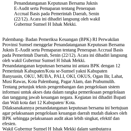
Penandatanganan Keputusan Bersama Juknis
E-Audit serta Pemaparan tentang Penerapan
Accrual Basis pada Pemerintah Daerah, Senin
(22/12). Acara ini dihadiri langsung oleh wakil
Gubernur Sumsel H Ishak Mekki.
Palembang- Badan Pemeriksa Keuangan (BPK) RI Perwakilan
Provinsi Sumsel menggelar Penandatanganan Keputusan Bersama
Juknis E-Audit serta Pemaparan tentang Penerapan Accrual Basis
pada Pemerintah Daerah, Senin (22/12). Acara ini dihadiri langsung
oleh wakil Gubernur Sumsel H Ishak Mekki.
Penandatanganan keputusan bersama ini antara BPK dengan 12
Pemerintah Kabupaten/Kota se-Sumsel yakni Kabupaten
Banyuasin, OKU, MUBA, PALI, OKI, OKUS, Ogan Ilir, Lahat,
Musi Rawas, Kota Palembang, Pagar Alam, dan Prabumulih.
Tentang petunjuk teknis pengembangan dan pengelolaan sistem
informasi untuk akses data dalam rangka pemeriksaan pengelolaan
dan tanggung jawab keuangan negara. Kegiatan ini dihadiri Bupati
dan Wali kota dari 12 Kabupaten/ Kota.
Dilaksanakannya penandatanganan keputusan bersama ini bertujuan
agar pelaksanaan pengelolaan keuangan daerah mudah diakses oleh
BPK sehingga pelaksanaan audit akan lebih singkat, efektif dan
efesien.
Wakil Gubernur Sumsel H Ishak Mekki dalam sambutanya