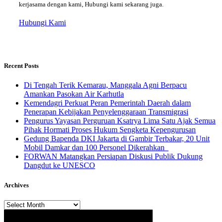
kerjasama dengan kami, Hubungi kami sekarang juga.
Hubungi Kami
Recent Posts
​Di Tengah Terik Kemarau, Manggala Agni Berpacu
Amankan Pasokan Air Karhutla
Kemendagri Perkuat Peran Pemerintah Daerah dalam
Penerapan Kebijakan Penyelenggaraan Transmigrasi
Pengurus Yayasan Perguruan Ksatrya Lima Satu Ajak Semua
Pihak Hormati Proses Hukum Sengketa Kepengurusan
Gedung Bapenda DKI Jakarta di Gambir Terbakar, 20 Unit
Mobil Damkar dan 100 Personel Dikerahkan
FORWAN Matangkan Persiapan Diskusi Publik Dukung
Dangdut ke UNESCO
Archives
Archives