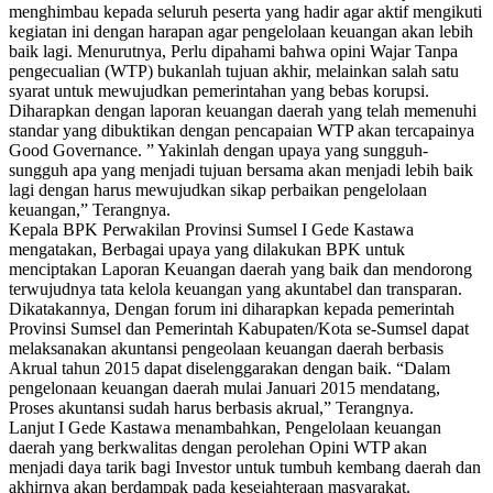
menghimbau kepada seluruh peserta yang hadir agar aktif mengikuti
kegiatan ini dengan harapan agar pengelolaan keuangan akan lebih
baik lagi. Menurutnya, Perlu dipahami bahwa opini Wajar Tanpa
pengecualian (WTP) bukanlah tujuan akhir, melainkan salah satu
syarat untuk mewujudkan pemerintahan yang bebas korupsi.
Diharapkan dengan laporan keuangan daerah yang telah memenuhi
standar yang dibuktikan dengan pencapaian WTP akan tercapainya
Good Governance. ” Yakinlah dengan upaya yang sungguh-
sungguh apa yang menjadi tujuan bersama akan menjadi lebih baik
lagi dengan harus mewujudkan sikap perbaikan pengelolaan
keuangan,” Terangnya.
Kepala BPK Perwakilan Provinsi Sumsel I Gede Kastawa
mengatakan, Berbagai upaya yang dilakukan BPK untuk
menciptakan Laporan Keuangan daerah yang baik dan mendorong
terwujudnya tata kelola keuangan yang akuntabel dan transparan.
Dikatakannya, Dengan forum ini diharapkan kepada pemerintah
Provinsi Sumsel dan Pemerintah Kabupaten/Kota se-Sumsel dapat
melaksanakan akuntansi pengeolaan keuangan daerah berbasis
Akrual tahun 2015 dapat diselenggarakan dengan baik. “Dalam
pengelonaan keuangan daerah mulai Januari 2015 mendatang,
Proses akuntansi sudah harus berbasis akrual,” Terangnya.
Lanjut I Gede Kastawa menambahkan, Pengelolaan keuangan
daerah yang berkwalitas dengan perolehan Opini WTP akan
menjadi daya tarik bagi Investor untuk tumbuh kembang daerah dan
akhirnya akan berdampak pada kesejahteraan masyarakat.