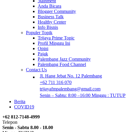
3tainment
Anda Bicara
Blogger Community
Business Talk
Healthy Center
Info Bisnis
Populer Topik
Trijaya Prime Topic
Profil Minggu Ini
Opini
Pajak
Palembang Jazz Community
Palembang Food Channel
Contact Us
Jl. Hang Jebat No. 12 Palembang
+62 711 316 070
trijayafmpalembang@gmail.com
Senin – Sabtu: 8:00 –16:00 Minggu : TUTUP
Berita
COVID19
+62 812-7148-4999
Telepon
Senin - Sabtu 8.00 - 18.00