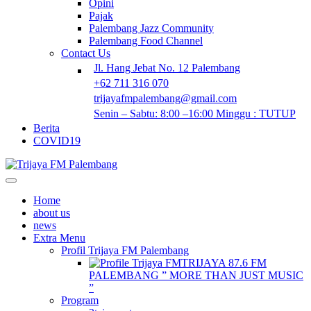
Opini
Pajak
Palembang Jazz Community
Palembang Food Channel
Contact Us
Jl. Hang Jebat No. 12 Palembang
+62 711 316 070
trijayafmpalembang@gmail.com
Senin – Sabtu: 8:00 –16:00 Minggu : TUTUP
Berita
COVID19
Home
about us
news
Extra Menu
Profil Trijaya FM Palembang
TRIJAYA 87.6 FM
PALEMBANG ” MORE THAN JUST MUSIC
”
Program