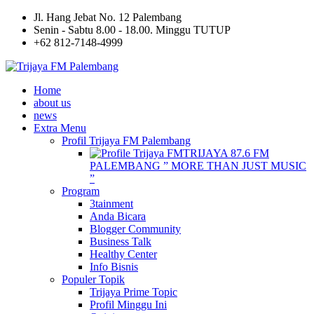
Jl. Hang Jebat No. 12 Palembang
Senin - Sabtu 8.00 - 18.00. Minggu TUTUP
+62 812-7148-4999
Home
about us
news
Extra Menu
Profil Trijaya FM Palembang
TRIJAYA 87.6 FM
PALEMBANG ” MORE THAN JUST MUSIC
”
Program
3tainment
Anda Bicara
Blogger Community
Business Talk
Healthy Center
Info Bisnis
Populer Topik
Trijaya Prime Topic
Profil Minggu Ini