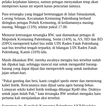
pelaku kejahatan lainnya, namun petugas menyatakan tetap akan
memproses kasus ini seperti kasus pencurian lainnya.
Para tersangka yang tinggal bertetanggan di Jalan Simanjuntak,
Lorong Selasan, Kecamatan Kemuning Palembang berhasil
diringkus petugas Polsek Kemuning, di kediamannya masing-
masing, Minggu (13/9), sekitar pukul 17.00.
Menurut keterangan tersangka RW, saat diamankan petugas di
Mapolsek Kemuning Palembang, Senin (14/9), ia, AS, HD dan BD
(DPO) mempreteli kabel bus milik UIN Raden Fatah Palembang
saat bus tersebut tengah terparkir, di bilangan UIN Raden Fatah
Palembang, Kamis (10/9) lalu.
Masih dikatakan RW, mereka awalnya mengira bus tersebut sudah
tak dipakai lagi, sehingga muncul niat untuk mengambil barang-
barang yang dapat dijual dan memperoleh uang untuk tambahan
jajan sehari-hari.
“Pakai gunting dan besi, kami congkel spedo meter dan memotong
kabel listrik. Rencananya mau dijual sama agen barang bekas.
Lumayan sekilo kabel listrik tembaga dihargai Rp40 ribu. Duitnya
untuk jajan itulah Pak,” kata tersangka RW sembari mengaku baru
pertama kali menjalankan aksi tersebut.
Sementara itu, Kapolsek Kemuning Palembang AKP Handoko