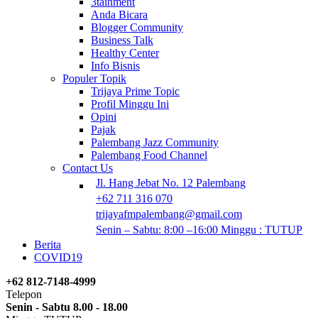
3tainment
Anda Bicara
Blogger Community
Business Talk
Healthy Center
Info Bisnis
Populer Topik
Trijaya Prime Topic
Profil Minggu Ini
Opini
Pajak
Palembang Jazz Community
Palembang Food Channel
Contact Us
Jl. Hang Jebat No. 12 Palembang
+62 711 316 070
trijayafmpalembang@gmail.com
Senin – Sabtu: 8:00 –16:00 Minggu : TUTUP
Berita
COVID19
+62 812-7148-4999
Telepon
Senin - Sabtu 8.00 - 18.00