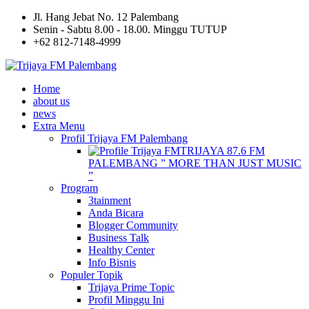
Jl. Hang Jebat No. 12 Palembang
Senin - Sabtu 8.00 - 18.00. Minggu TUTUP
+62 812-7148-4999
Home
about us
news
Extra Menu
Profil Trijaya FM Palembang
TRIJAYA 87.6 FM
PALEMBANG ” MORE THAN JUST MUSIC
”
Program
3tainment
Anda Bicara
Blogger Community
Business Talk
Healthy Center
Info Bisnis
Populer Topik
Trijaya Prime Topic
Profil Minggu Ini