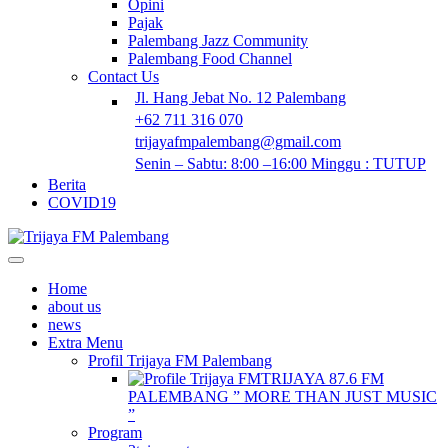
Opini
Pajak
Palembang Jazz Community
Palembang Food Channel
Contact Us
Jl. Hang Jebat No. 12 Palembang
+62 711 316 070
trijayafmpalembang@gmail.com
Senin – Sabtu: 8:00 –16:00 Minggu : TUTUP
Berita
COVID19
Home
about us
news
Extra Menu
Profil Trijaya FM Palembang
TRIJAYA 87.6 FM
PALEMBANG ” MORE THAN JUST MUSIC
”
Program