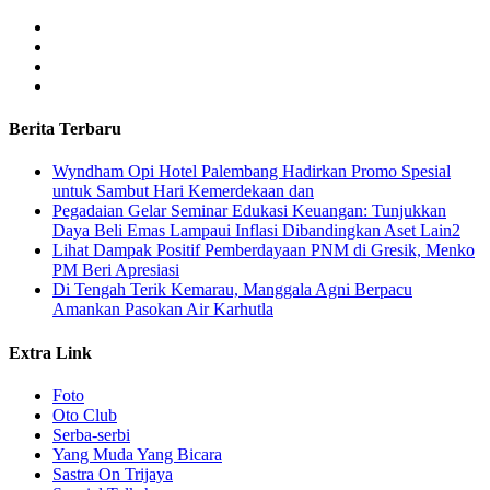
Berita Terbaru
Wyndham Opi Hotel Palembang Hadirkan Promo Spesial
untuk Sambut Hari Kemerdekaan dan
Pegadaian Gelar Seminar Edukasi Keuangan: Tunjukkan
Daya Beli Emas Lampaui Inflasi Dibandingkan Aset Lain2
Lihat Dampak Positif Pemberdayaan PNM di Gresik, Menko
PM Beri Apresiasi
​Di Tengah Terik Kemarau, Manggala Agni Berpacu
Amankan Pasokan Air Karhutla
Extra Link
Foto
Oto Club
Serba-serbi
Yang Muda Yang Bicara
Sastra On Trijaya