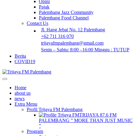
Opini
Pajak
Palembang Jazz Community
Palembang Food Channel
Contact Us
Jl. Hang Jebat No. 12 Palembang
+62 711 316 070
trijayafmpalembang@gmail.com
Senin – Sabtu: 8:00 –16:00 Minggu : TUTUP
Berita
COVID19
Home
about us
news
Extra Menu
Profil Trijaya FM Palembang
TRIJAYA 87.6 FM
PALEMBANG ” MORE THAN JUST MUSIC
”
Program