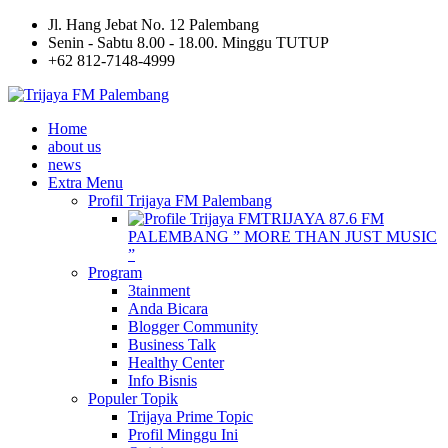
Jl. Hang Jebat No. 12 Palembang
Senin - Sabtu 8.00 - 18.00. Minggu TUTUP
+62 812-7148-4999
Home
about us
news
Extra Menu
Profil Trijaya FM Palembang
TRIJAYA 87.6 FM
PALEMBANG ” MORE THAN JUST MUSIC
”
Program
3tainment
Anda Bicara
Blogger Community
Business Talk
Healthy Center
Info Bisnis
Populer Topik
Trijaya Prime Topic
Profil Minggu Ini