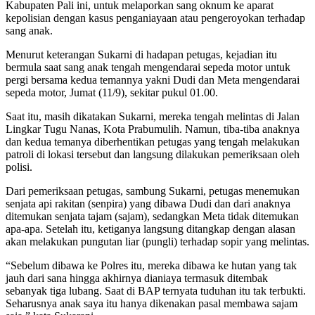
Kabupaten Pali ini, untuk melaporkan sang oknum ke aparat
kepolisian dengan kasus penganiayaan atau pengeroyokan terhadap
sang anak.
Menurut keterangan Sukarni di hadapan petugas, kejadian itu
bermula saat sang anak tengah mengendarai sepeda motor untuk
pergi bersama kedua temannya yakni Dudi dan Meta mengendarai
sepeda motor, Jumat (11/9), sekitar pukul 01.00.
Saat itu, masih dikatakan Sukarni, mereka tengah melintas di Jalan
Lingkar Tugu Nanas, Kota Prabumulih. Namun, tiba-tiba anaknya
dan kedua temanya diberhentikan petugas yang tengah melakukan
patroli di lokasi tersebut dan langsung dilakukan pemeriksaan oleh
polisi.
Dari pemeriksaan petugas, sambung Sukarni, petugas menemukan
senjata api rakitan (senpira) yang dibawa Dudi dan dari anaknya
ditemukan senjata tajam (sajam), sedangkan Meta tidak ditemukan
apa-apa. Setelah itu, ketiganya langsung ditangkap dengan alasan
akan melakukan pungutan liar (pungli) terhadap sopir yang melintas.
“Sebelum dibawa ke Polres itu, mereka dibawa ke hutan yang tak
jauh dari sana hingga akhirnya dianiaya termasuk ditembak
sebanyak tiga lubang. Saat di BAP ternyata tuduhan itu tak terbukti.
Seharusnya anak saya itu hanya dikenakan pasal membawa sajam