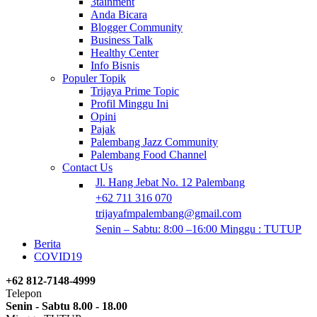
3tainment
Anda Bicara
Blogger Community
Business Talk
Healthy Center
Info Bisnis
Populer Topik
Trijaya Prime Topic
Profil Minggu Ini
Opini
Pajak
Palembang Jazz Community
Palembang Food Channel
Contact Us
Jl. Hang Jebat No. 12 Palembang
+62 711 316 070
trijayafmpalembang@gmail.com
Senin – Sabtu: 8:00 –16:00 Minggu : TUTUP
Berita
COVID19
+62 812-7148-4999
Telepon
Senin - Sabtu 8.00 - 18.00