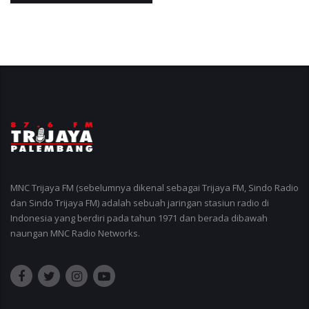
MNC Trijaya FM (sebelumnya dikenal sebagai Trijaya FM, Sindo Radio
dan Sindo Trijaya FM) adalah sebuah jaringan stasiun radio di
Indonesia yang berdiri pada tahun 1971 dan berada dibawah
naungan MNC Radio Networks.