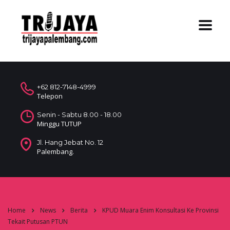
+62 812-7148-4999
Telepon
Senin - Sabtu 8.00 - 18.00
Minggu TUTUP
Jl. Hang Jebat No. 12
Palembang.
Home
News
Berita
KPUD Muara Enim Konsultasi Ke Provinsi
Tekait Putusan PTUN