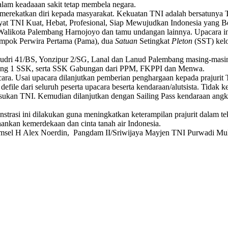
am keadaaan sakit tetap membela negara.
erekatkan diri kepada masyarakat. Kekuatan TNI adalah bersatunya TN
 TNI Kuat, Hebat, Profesional, Siap Mewujudkan Indonesia yang Ber
Walikota Palembang Harnojoyo dan tamu undangan lainnya. Upacara ini di
mpok Perwira Pertama (Pama), dua
Satuan
Setingkat
Pleton
(SST) kel
ri 41/BS, Yonzipur 2/SG, Lanal dan Lanud Palembang masing-masing 1
ing 1 SSK, serta SSK Gabungan dari PPM, FKPPI dan Menwa.
a. Usai upacara dilanjutkan pemberian penghargaan kepada prajurit 
 defile dari seluruh peserta upacara beserta kendaraan/alutsista. Tidak
asukan TNI. Kemudian dilanjutkan dengan Sailing Pass kendaraan angku
rasi ini dilakukan guna meningkatkan keterampilan prajurit dalam tek
ankan kemerdekaan dan cinta tanah air Indonesia.
sel H Alex Noerdin, Pangdam II/Sriwijaya Mayjen TNI Purwadi Mukson