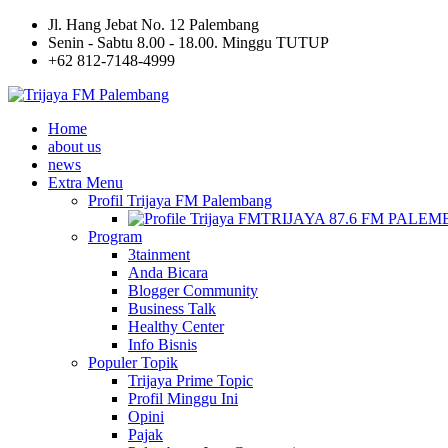
Jl. Hang Jebat No. 12 Palembang
Senin - Sabtu 8.00 - 18.00. Minggu TUTUP
+62 812-7148-4999
Home
about us
news
Extra Menu
Profil Trijaya FM Palembang
TRIJAYA 87.6 FM PALE
Program
3tainment
Anda Bicara
Blogger Community
Business Talk
Healthy Center
Info Bisnis
Populer Topik
Trijaya Prime Topic
Profil Minggu Ini
Opini
Pajak