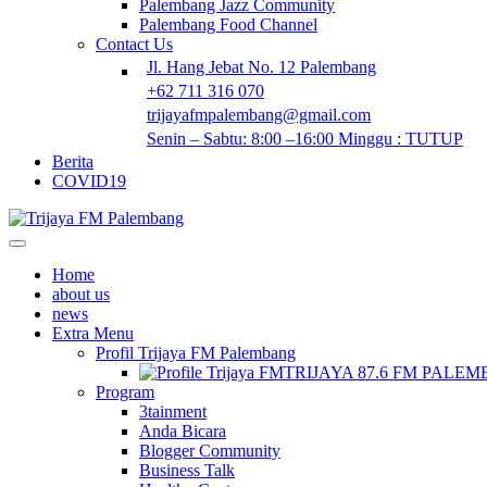
Palembang Jazz Community
Palembang Food Channel
Contact Us
Jl. Hang Jebat No. 12 Palembang
+62 711 316 070
trijayafmpalembang@gmail.com
Senin – Sabtu: 8:00 –16:00 Minggu : TUTUP
Berita
COVID19
Home
about us
news
Extra Menu
Profil Trijaya FM Palembang
TRIJAYA 87.6 FM PALE
Program
3tainment
Anda Bicara
Blogger Community
Business Talk