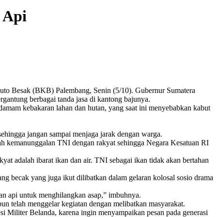
 Api
Kuto Besak (BKB) Palembang, Senin (5/10). Gubernur Sumatera
gantung berbagai tanda jasa di kantong bajunya.
damam kebakaran lahan dan hutan, yang saat ini menyebabkan kabut
sehingga jangan sampai menjaga jarak dengan warga.
galah kemanunggalan TNI dengan rakyat sehingga Negara Kesatuan RI
t adalah ibarat ikan dan air. TNI sebagai ikan tidak akan bertahan
g becak yang juga ikut dilibatkan dalam gelaran kolosal sosio drama
kan api untuk menghilangkan asap,” imbuhnya.
n telah menggelar kegiatan dengan melibatkan masyarakat.
si Militer Belanda, karena ingin menyampaikan pesan pada generasi