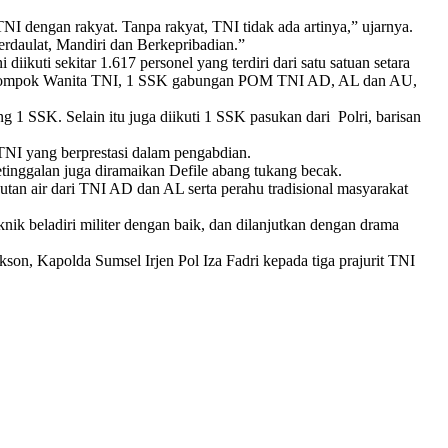
I dengan rakyat. Tanpa rakyat, TNI tidak ada artinya,” ujarnya.
daulat, Mandiri dan Berkepribadian.”
ikuti sekitar 1.617 personel yang terdiri dari satu satuan setara
ompok Wanita TNI, 1 SSK gabungan POM TNI AD, AL dan AU,
 SSK. Selain itu juga diikuti 1 SSK pasukan dari Polri, barisan
TNI yang berprestasi dalam pengabdian.
 ketinggalan juga diramaikan Defile abang tukang becak.
tan air dari TNI AD dan AL serta perahu tradisional masyarakat
nik beladiri militer dengan baik, dan dilanjutkan dengan drama
, Kapolda Sumsel Irjen Pol Iza Fadri kepada tiga prajurit TNI