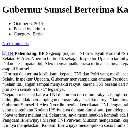
Gubernur Sumsel Berterima K
October 6, 2015
Posted by:
admin
Category:
Berita
No Comments
Palembang, BP-
Segenap prajurit TNI di wilayah KodamII/S
Selatan H Alex Noerdin bertindak sebagai Inspektur Upacara tampil 
Dalam kesempatan ini, Alex menyampaikan rasa terima kasihnya kep
asap di Sumsel.
“Hormat dan terima kasih kami kepada TNI dan Polri yang masih, sed
Selaku Inspektur Upacara, Gubernur menyampaikan amanat Presiden 
“Selain itu, jangan sampai menyakiti rakyat, karena TNI berasal da
pun akan semakin kuat,” tegasnya.
“Sejarah mencatat bahwa TNI dilahirkan dari rahim rakyat. Panglima
hidup jika tidak berdampingan dengan rakyat selaku airnya,” lanjutny
Gubernur Sumsel H Alex Noerdin menilai keterikatan TNI dengan raky
yang disuguhkan Kodam II/Sriwijaya dengan durasi satu jam didepan
“Saya terharu melihat ini. Sekarang, saya mengingatkan kembali ada
Pangdam II/Sriwijaya Mayjen TNI Purwadi Mukson mengatakan, kegi
Dirinya menjelaskan, Kodam II/Sriwijaya menampilkan sosio drama te