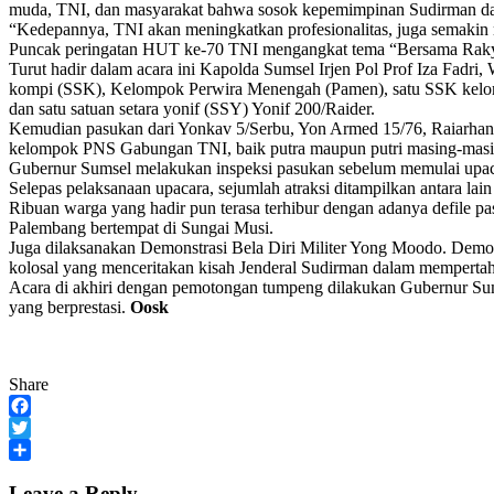
muda, TNI, dan masyarakat bahwa sosok kepemimpinan Sudirman dal
“Kedepannya, TNI akan meningkatkan profesionalitas, juga semakin m
Puncak peringatan HUT ke-70 TNI mengangkat tema “Bersama Rakyat
Turut hadir dalam acara ini Kapolda Sumsel Irjen Pol Prof Iza Fadri, 
kompi (SSK), Kelompok Perwira Menengah (Pamen), satu SSK kelo
dan satu satuan setara yonif (SSY) Yonif 200/Raider.
Kemudian pasukan dari Yonkav 5/Serbu, Yon Armed 15/76, Raiarhanud
kelompok PNS Gabungan TNI, baik putra maupun putri masing-mas
Gubernur Sumsel melakukan inspeksi pasukan sebelum memulai upacar
Selepas pelaksanaan upacara, sejumlah atraksi ditampilkan antara lain
Ribuan warga yang hadir pun terasa terhibur dengan adanya defile p
Palembang bertempat di Sungai Musi.
Juga dilaksanakan Demonstrasi Bela Diri Militer Yong Moodo. Demonst
kolosal yang menceritakan kisah Jenderal Sudirman dalam mempertah
Acara di akhiri dengan pemotongan tumpeng dilakukan Gubernur Sum
yang berprestasi.
Oosk
Share
Facebook
Twitter
Share
Leave a Reply