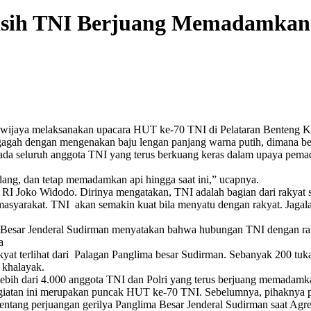
asih TNI Berjuang Memadamkan
riwijaya melaksanakan upacara HUT ke-70 TNI di Pelataran Benteng 
gagah dengan mengenakan baju lengan panjang warna putih, dimana ber
ada seluruh anggota TNI yang terus berkuang keras dalam upaya pema
ang, dan tetap memadamkan api hingga saat ini,” ucapnya.
RI Joko Widodo. Dirinya mengatakan, TNI adalah bagian dari rakyat 
ri masyarakat. TNI akan semakin kuat bila menyatu dengan rakyat. Ja
 Besar Jenderal Sudirman menyatakan bahwa hubungan TNI dengan rakya
a
at terlihat dari Palagan Panglima besar Sudirman. Sebanyak 200 tukan
 khalayak.
 lebih dari 4.000 anggota TNI dan Polri yang terus berjuang memadam
atan ini merupakan puncak HUT ke-70 TNI. Sebelumnya, pihaknya pu
ntang perjuangan gerilya Panglima Besar Jenderal Sudirman saat Agre