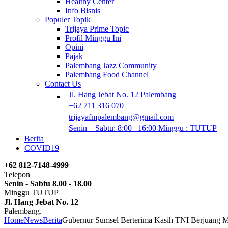
Healthy Center
Info Bisnis
Populer Topik
Trijaya Prime Topic
Profil Minggu Ini
Opini
Pajak
Palembang Jazz Community
Palembang Food Channel
Contact Us
Jl. Hang Jebat No. 12 Palembang
+62 711 316 070
trijayafmpalembang@gmail.com
Senin – Sabtu: 8:00 –16:00 Minggu : TUTUP
Berita
COVID19
+62 812-7148-4999
Telepon
Senin - Sabtu 8.00 - 18.00
Minggu TUTUP
Jl. Hang Jebat No. 12
Palembang.
Home
News
Berita
Gubernur Sumsel Berterima Kasih TNI Berjuang