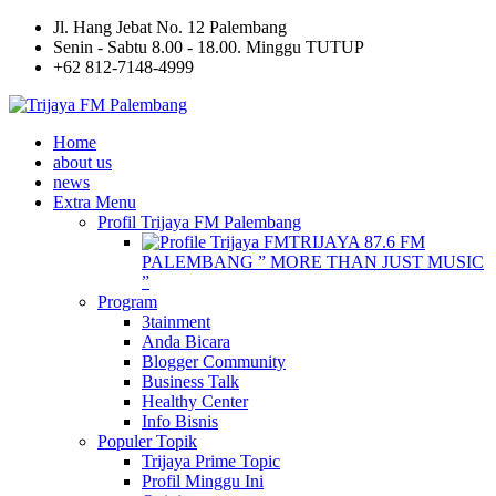
Jl. Hang Jebat No. 12 Palembang
Senin - Sabtu 8.00 - 18.00. Minggu TUTUP
+62 812-7148-4999
Home
about us
news
Extra Menu
Profil Trijaya FM Palembang
TRIJAYA 87.6 FM
PALEMBANG ” MORE THAN JUST MUSIC
”
Program
3tainment
Anda Bicara
Blogger Community
Business Talk
Healthy Center
Info Bisnis
Populer Topik
Trijaya Prime Topic
Profil Minggu Ini