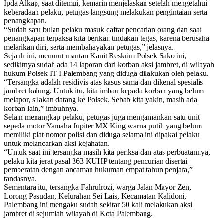
Ipda Alkap, saat ditemui, kemarin menjelaskan setelah mengetahui
keberadaan pelaku, petugas langsung melakukan pengintaian serta
penangkapan.
“Sudah satu bulan pelaku masuk daftar pencarian orang dan saat
penangkapan terpaksa kita berikan tindakan tegas, karena berusaha
melarikan diri, serta membahayakan petugas,” jelasnya.
Sejauh ini, menurut mantan Kanit Reskrim Polsek Sako ini,
sedikitnya sudah ada 14 laporan dari korban aksi jambret, di wilayah
hukum Polsek IT I Palembang yang diduga dilakukan oleh pelaku.
“Tersangka adalah residivis atas kasus sama dan dikenal spesialis
jambret kalung. Untuk itu, kita imbau kepada korban yang belum
melapor, silakan datang ke Polsek. Sebab kita yakin, masih ada
korban lain,” imbuhnya.
Selain menangkap pelaku, petugas juga mengamankan satu unit
sepeda motor Yamaha Jupiter MX King warna putih yang belum
memiliki plat nomor polisi dan diduga selama ini dipakai pelaku
untuk melancarkan aksi kejahatan.
“Untuk saat ini tersangka masih kita periksa dan atas perbuatannya,
pelaku kita jerat pasal 363 KUHP tentang pencurian disertai
pemberatan dengan ancaman hukuman empat tahun penjara,”
tandasnya.
Sementara itu, tersangka Fahrulrozi, warga Jalan Mayor Zen,
Lorong Pasudan, Kelurahan Sei Lais, Kecamatan Kalidoni,
Palembang ini mengaku sudah sekitar 50 kali melakukan aksi
jambret di sejumlah wilayah di Kota Palembang.