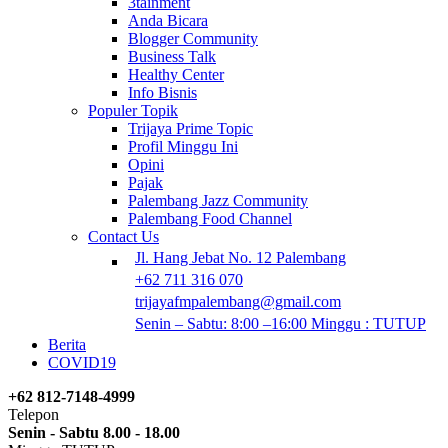
3tainment
Anda Bicara
Blogger Community
Business Talk
Healthy Center
Info Bisnis
Populer Topik
Trijaya Prime Topic
Profil Minggu Ini
Opini
Pajak
Palembang Jazz Community
Palembang Food Channel
Contact Us
Jl. Hang Jebat No. 12 Palembang
+62 711 316 070
trijayafmpalembang@gmail.com
Senin – Sabtu: 8:00 –16:00 Minggu : TUTUP
Berita
COVID19
+62 812-7148-4999
Telepon
Senin - Sabtu 8.00 - 18.00