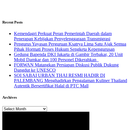
Recent Posts
Kemendagri Perkuat Peran Pemerintah Daerah dalam
Penerapan Kebijakan Penyelenggaraan Transmigrasi
Pengurus Yayasan Perguruan Ksatrya Lima Satu Ajak Semua
Pihak Hormati Proses Hukum Sengketa Kepengurusan
Gedung Bapenda DKI Jakarta di Gambir Terbakar, 20 Unit
Mobil Damkar dan 100 Personel Dikerahkan
FORWAN Matangkan Persiapan Diskusi Publik Dukung
Dangdut ke UNESCO
SOI SABAI URBAN THAI RESMI HADIR DI
PALEMBANG Menghadirkan Pengalaman Kuliner Thailand
Autentik Bersertifikat Halal di PTC Mall
Archives
Archives