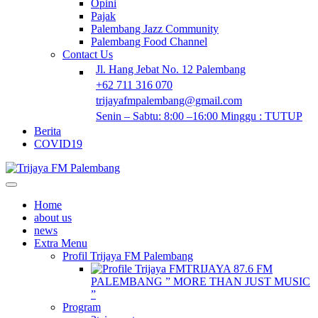
Opini
Pajak
Palembang Jazz Community
Palembang Food Channel
Contact Us
Jl. Hang Jebat No. 12 Palembang
+62 711 316 070
trijayafmpalembang@gmail.com
Senin – Sabtu: 8:00 –16:00 Minggu : TUTUP
Berita
COVID19
Home
about us
news
Extra Menu
Profil Trijaya FM Palembang
TRIJAYA 87.6 FM
PALEMBANG ” MORE THAN JUST MUSIC
”
Program