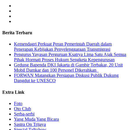
Berita Terbaru
Kemendagri Perkuat Peran Pemerintah Daerah dalam
Penerapan Kebijakan Penyelenggaraan Transmigrasi
Pengurus Yayasan Perguruan Ksatrya Lima Satu Ajak Semua
Pihak Hormati Proses Hukum Sengketa Kepengurusan
Gedung Bapenda DKI Jakarta di Gambir Terbakar, 20 Unit
Mobil Damkar dan 100 Personel Dikerahkan
FORWAN Matangkan Persiapan Diskusi Publik Dukung
Dangdut ke UNESCO
Extra Link
Foto
Oto Club
Serba-serbi
Yang Muda Yang Bicara
Sastra On Trijaya
Special Talkshow