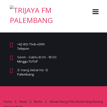
+62 812-7148-4999
Telepon
Senin - Sabtu 8.00 - 18.00
Minggu TUTUP
Jl. Hang Jebat No. 12
Palembang.
Home
News
Berita
Ribuan War‎ga PALI Sholat Istiqa Bareng
Heri Amalindo