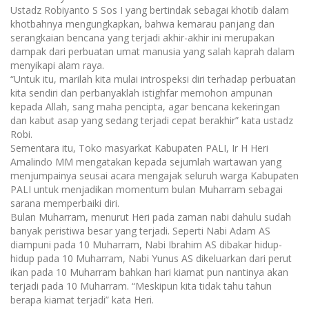
Ustadz Robiyanto S Sos I yang bertindak sebagai khotib dalam
khotbahnya mengungkapkan, bahwa kemarau panjang dan
serangkaian bencana yang terjadi akhir-akhir ini merupakan
dampak dari perbuatan umat manusia yang salah kaprah dalam
menyikapi alam raya.
“Untuk itu, marilah kita mulai introspeksi diri terhadap perbuatan
kita sendiri dan perbanyaklah istighfar memohon ampunan
kepada Allah, sang maha pencipta, agar bencana kekeringan
dan kabut asap yang sedang terjadi cepat berakhir” kata ustadz
Robi.
‎Sementara itu, Toko masyarkat Kabupaten PALI, Ir H Heri
Amalindo MM mengatakan kepada sejumlah wartawan yang
menjumpainya seusai acara mengajak seluruh warga Kabupaten
PALI untuk menjadikan momentum bulan Muharram sebagai
sarana memperbaiki diri.
Bulan Muharram, menurut Heri pada zaman nabi dahulu sudah
banyak peristiwa besar yang terjadi. Seperti Nabi Adam AS
diampuni pada 10 Muharram, Nabi Ibrahim AS dibakar hidup-
hidup pada 10 Muharram, Nabi Yunus AS dikeluarkan dari perut
ikan pada 10 Muharram bahkan hari kiamat pun nantinya akan
terjadi pada 10 Muharram. “Meskipun kita tidak tahu tahun
berapa kiamat terjadi” kata Heri.