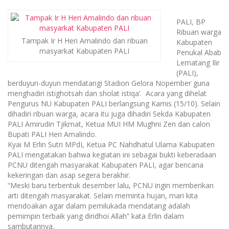
PALI, BP
Ribuan warga
Tampak Ir H Heri Amalindo dan ribuan
Kabupaten
masyarkat Kabupaten PALI
Penukal Abab
Lematang Ilir
(PALI),
berduyun-duyun mendatangi Stadion Gelora Nopember guna
menghadiri istighotsah dan sholat istiqa’. Acara yang dihelat
Pengurus NU Kabupaten PALI berlangsung Kamis (15/10). Selain
dihadiri ribuan warga, acara itu juga dihadiri Sekda Kabupaten
PALI Amirudin Tjikmat, Ketua MUI HM Mughni Zen dan calon
Bupati PALI Heri Amalindo.
Kyai M Erlin Sutri MPdI, Ketua PC Nahdhatul Ulama Kabupaten
PALI‎ mengatakan bahwa kegiatan ini sebagai bukti keberadaan
PCNU ditengah masyarakat Kabupaten PALI, agar bencana
kekeringan dan asap segera berakhir.
“Meski baru terbentuk desember lalu, PCNU ingin memberikan
arti ditengah masyarakat. Selain meminta hujan, mari kita
mendoakan agar dalam pemilukada mendatang adalah
pemimpin terbaik yang diridhoi Allah” kata Erlin dalam
sambutannya.