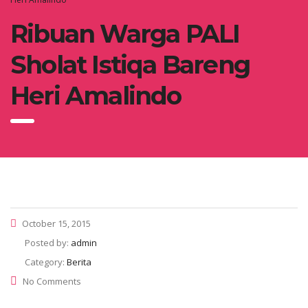
Ribuan War‎ga PALI
Sholat Istiqa Bareng
Heri Amalindo
October 15, 2015
Posted by:
admin
Category:
Berita
No Comments