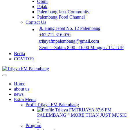
Opini
Pajak
Palembang Jazz Community
Palembang Food Channel
Contact Us
Jl. Hang Jebat No. 12 Palembang
+62 711 316 070
trijayafmpalembang@gmail.com
Senin – Sabtu: 8:00 –16:00 Minggu : TUTUP
Berita
COVID19
Home
about us
news
Extra Menu
Profil Trijaya FM Palembang
TRIJAYA 87.6 FM
PALEMBANG ” MORE THAN JUST MUSIC
”
Program