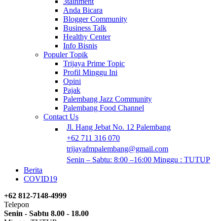
3tainment
Anda Bicara
Blogger Community
Business Talk
Healthy Center
Info Bisnis
Populer Topik
Trijaya Prime Topic
Profil Minggu Ini
Opini
Pajak
Palembang Jazz Community
Palembang Food Channel
Contact Us
Jl. Hang Jebat No. 12 Palembang
+62 711 316 070
trijayafmpalembang@gmail.com
Senin – Sabtu: 8:00 –16:00 Minggu : TUTUP
Berita
COVID19
+62 812-7148-4999
Telepon
Senin - Sabtu 8.00 - 18.00