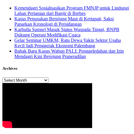
Kemendagri Sosialisasikan Program FMNJP untuk Lindungi
Lahan Pertanian dari Banjir di Brebes
Kasus Penusukan Berujung Maut di Kertapati, Saksi
Paparkan Kronologi di Persidangan
Karhutla Sumsel Masuk Status Waspada Tinggi, BNPB
Dukung Operasi Modifikasi Cuaca
Gelar Seminar UMKM, Ratu Dewa Yakin Sektor Usaha
Kecil Jadi Penggerak Ekonomi Palembang
Babak Baru Kasus Wabup PALI: Penggeledahan dan Izin
Mendagri Kini Berujung Praperadilan
Archives
Archives