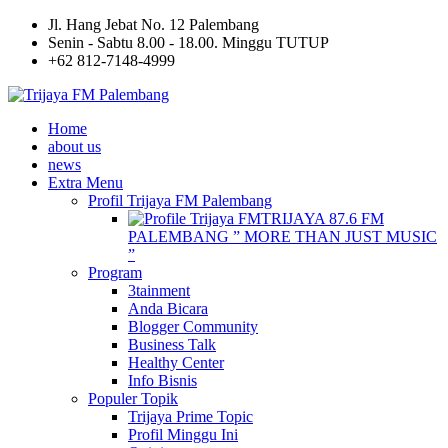
Jl. Hang Jebat No. 12 Palembang
Senin - Sabtu 8.00 - 18.00. Minggu TUTUP
+62 812-7148-4999
Home
about us
news
Extra Menu
Profil Trijaya FM Palembang
TRIJAYA 87.6 FM
PALEMBANG ” MORE THAN JUST MUSIC
”
Program
3tainment
Anda Bicara
Blogger Community
Business Talk
Healthy Center
Info Bisnis
Populer Topik
Trijaya Prime Topic
Profil Minggu Ini