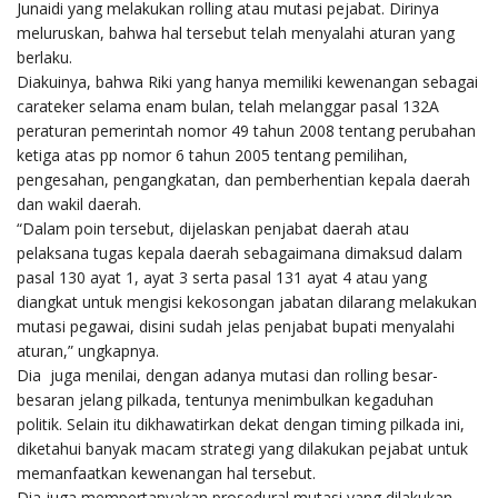
Junaidi yang melakukan rolling atau mutasi pejabat. Dirinya
meluruskan, bahwa hal tersebut telah menyalahi aturan yang
berlaku.
Diakuinya, bahwa Riki yang hanya memiliki kewenangan sebagai
carateker selama enam bulan, telah melanggar pasal 132A
peraturan pemerintah nomor 49 tahun 2008 tentang perubahan
ketiga atas pp nomor 6 tahun 2005 tentang pemilihan,
pengesahan, pengangkatan, dan pemberhentian kepala daerah
dan wakil daerah.
“Dalam poin tersebut, dijelaskan penjabat daerah atau
pelaksana tugas kepala daerah sebagaimana dimaksud dalam
pasal 130 ayat 1, ayat 3 serta pasal 131 ayat 4 atau yang
diangkat untuk mengisi kekosongan jabatan dilarang melakukan
mutasi pegawai, disini sudah jelas penjabat bupati menyalahi
aturan,” ungkapnya.
Dia juga menilai, dengan adanya mutasi dan rolling besar-
besaran jelang pilkada, tentunya menimbulkan kegaduhan
politik. Selain itu dikhawatirkan dekat dengan timing pilkada ini,
diketahui banyak macam strategi yang dilakukan pejabat untuk
memanfaatkan kewenangan hal tersebut.
Dia juga mempertanyakan prosedural mutasi yang dilakukan