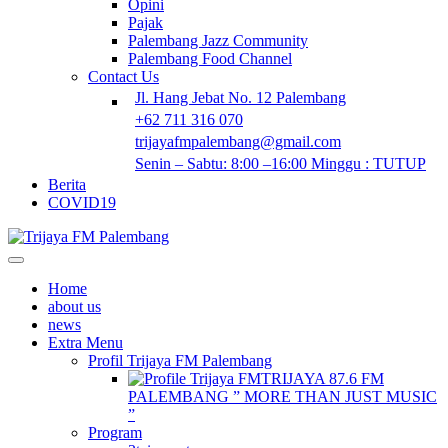
Opini
Pajak
Palembang Jazz Community
Palembang Food Channel
Contact Us
Jl. Hang Jebat No. 12 Palembang
+62 711 316 070
trijayafmpalembang@gmail.com
Senin – Sabtu: 8:00 –16:00 Minggu : TUTUP
Berita
COVID19
Home
about us
news
Extra Menu
Profil Trijaya FM Palembang
TRIJAYA 87.6 FM
PALEMBANG ” MORE THAN JUST MUSIC
”
Program