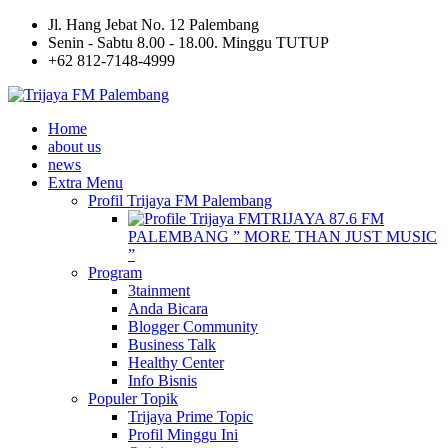
Jl. Hang Jebat No. 12 Palembang
Senin - Sabtu 8.00 - 18.00. Minggu TUTUP
+62 812-7148-4999
Home
about us
news
Extra Menu
Profil Trijaya FM Palembang
TRIJAYA 87.6 FM
PALEMBANG ” MORE THAN JUST MUSIC
”
Program
3tainment
Anda Bicara
Blogger Community
Business Talk
Healthy Center
Info Bisnis
Populer Topik
Trijaya Prime Topic
Profil Minggu Ini