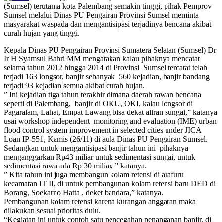
(Sumsel) terutama kota Palembang semakin tinggi, pihak Pemprov
Sumsel melalui Dinas PU Pengairan Provinsi Sumsel meminta
masyarakat waspada dan mengantisipasi terjadinya bencana akibat
curah hujan yang tinggi.
Kepala Dinas PU Pengairan Provinsi Sumatera Selatan (Sumsel) Dr
Ir H Syamsul Bahri MM mengatakan kalau pihaknya mencatat
selama tahun 2012 hingga 2014 di Provinsi Sumsel tercatat telah
terjadi 163 longsor, banjir sebanyak 560 kejadian, banjir bandang
terjadi 93 kejadian semua akibat curah hujan.
” Ini kejadian tiga tahun terakhir dimana daerah rawan bencana
seperti di Palembang, banjir di OKU, OKI, kalau longsor di
Pagaralam, Lahat, Empat Lawang bisa dekat aliran sungai,” katanya
usai workshop independent monitoring and evaluation (IME) urban
flood control system improvement in selected cities under JICA
Loan IP-551, Kamis (26/11) di aula Dinas PU Pengairan Sumsel.
Sedangkan untuk mengantisipasi banjir tahun ini pihaknya
menganggarkan Rp43 miliar untuk sedimentasi sungai, untuk
sedimentasi rawa ada Rp 30 miliar, ” katanya.
” Kita tahun ini juga membangun kolam retensi di arafuru
kecamatan IT II, di untuk pembangunan kolam retensi baru DED di
Borang, Soekarno Hatta , deket bandara,” katanya.
Pembangunan kolam retensi karena kurangan anggaran maka
dilakukan sesuai prioritas dulu.
“Kegiatan ini untuk contoh satu pencegahan penanganan banjir, di