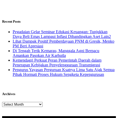
Recent Posts
Pegadaian Gelar Seminar Edukasi Keuangan: Tunjukkan
Daya Beli Emas Lampaui Inflasi Dibandingkan Aset Lain2
Lihat Dampak Positif Pemberdayaan PNM di Gresik, Menko
PM Beri Apresiasi
​Di Tengah Terik Kemarau, Manggala Agni Berpacu
Amankan Pasokan Air Karhutla
Kemendagri Perkuat Peran Pemerintah Daerah dalam
Penerapan Kebijakan Penyelenggaraan Transmigrasi
Pengurus Yayasan Perguruan Ksatrya Lima Satu Ajak Semua
Pihak Hormati Proses Hukum Sengketa Kepengurusan
Archives
Archives