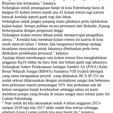
Bepenas kita kerjasama,” katanya.
Sedangkan untuk penanganan banjir di kota Palembang harus di
bangun 65 kolam retensi masih sisa 41 kolam retensi lagi karena
banyak kendala seperti ganti rugi dan lahan.
Sedangkan untuk jangka panjang maka pihaknya perlu melakukan
kajian-kajian berupa pelitian secara permanen dari Belanda ,Jepang
berkerjasama dengan perguruan tinggi.
Sedangkan kolam retensi dibuat untuk mempercepat pengalihan
airnya .” Kendala kita membuat kolam retensi ini karena di kota
susah mencari lahan 1 hektar, kita bangunnya bertahap apalagi
kesadaran masyarakat untuk lahannya dibebaskan perlu terus
dilakukan pendekatan persuasif,” katanya.
Apalagi dalam membangun satu kolam retensi bisa menghabiskan
anggaran Rp10 miliar itu baru fisik dan belum ganti rugi lahannya.
Sedangkan Satker Pelaksanaan Jaringan Sumber Air (PJSA) Balai
Besar Wilayah Sungai (BBWS) Sumatera VIII Syahril ditempat
yang sama mengatakan proyek yang dilakukan JICA IP-551 itu
sudah selesai dilaksanakan dengan normalisasi sungai dan beberaoa
item pekerjaan seperti pemasangan SSV dan perkuatan nah ini
belum mengatasi banjir keseluruhan sehingga tahun ini kami
membuat pompa yang berada di muara sungai musi sekitar jalan Ali
Gatmir Palembang.
” Nah untuk itu kita laksanakan untuk 4 tahun anggaran 2015-
sampai 2018 tapi kita 2017 akhir sudah bisa selesai sehingga
sebelum Asian Games sudah kita atasi banjir itu,” katanya.