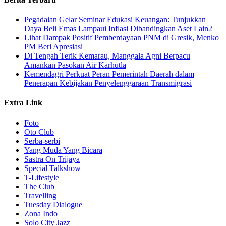
Pegadaian Gelar Seminar Edukasi Keuangan: Tunjukkan
Daya Beli Emas Lampaui Inflasi Dibandingkan Aset Lain2
Lihat Dampak Positif Pemberdayaan PNM di Gresik, Menko
PM Beri Apresiasi
​Di Tengah Terik Kemarau, Manggala Agni Berpacu
Amankan Pasokan Air Karhutla
Kemendagri Perkuat Peran Pemerintah Daerah dalam
Penerapan Kebijakan Penyelenggaraan Transmigrasi
Extra Link
Foto
Oto Club
Serba-serbi
Yang Muda Yang Bicara
Sastra On Trijaya
Special Talkshow
T-Lifestyle
The Club
Travelling
Tuesday Dialogue
Zona Indo
Solo City Jazz