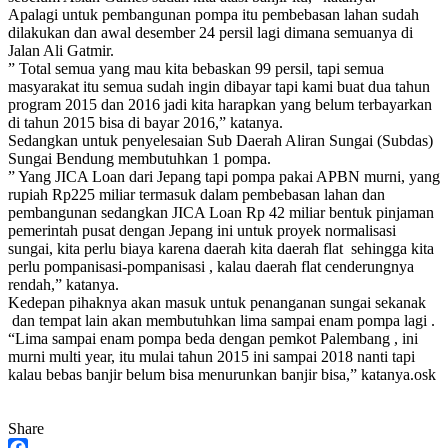
Apalagi untuk pembangunan pompa itu pembebasan lahan sudah
dilakukan dan awal desember 24 persil lagi dimana semuanya di
Jalan Ali Gatmir.
” Total semua yang mau kita bebaskan 99 persil, tapi semua
masyarakat itu semua sudah ingin dibayar tapi kami buat dua tahun
program 2015 dan 2016 jadi kita harapkan yang belum terbayarkan
di tahun 2015 bisa di bayar 2016,” katanya.
Sedangkan untuk penyelesaian Sub Daerah Aliran Sungai (Subdas)
Sungai Bendung membutuhkan 1 pompa.
” Yang JICA Loan dari Jepang tapi pompa pakai APBN murni, yang
rupiah Rp225 miliar termasuk dalam pembebasan lahan dan
pembangunan sedangkan JICA Loan Rp 42 miliar bentuk pinjaman
pemerintah pusat dengan Jepang ini untuk proyek normalisasi
sungai, kita perlu biaya karena daerah kita daerah flat sehingga kita
perlu pompanisasi-pompanisasi , kalau daerah flat cenderungnya
rendah,” katanya.
Kedepan pihaknya akan masuk untuk penanganan sungai sekanak
dan tempat lain akan membutuhkan lima sampai enam pompa lagi .
“Lima sampai enam pompa beda dengan pemkot Palembang , ini
murni multi year, itu mulai tahun 2015 ini sampai 2018 nanti tapi
kalau bebas banjir belum bisa menurunkan banjir bisa,” katanya.osk
Share