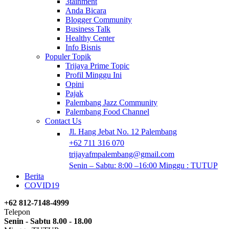
3tainment
Anda Bicara
Blogger Community
Business Talk
Healthy Center
Info Bisnis
Populer Topik
Trijaya Prime Topic
Profil Minggu Ini
Opini
Pajak
Palembang Jazz Community
Palembang Food Channel
Contact Us
Jl. Hang Jebat No. 12 Palembang
+62 711 316 070
trijayafmpalembang@gmail.com
Senin – Sabtu: 8:00 –16:00 Minggu : TUTUP
Berita
COVID19
+62 812-7148-4999
Telepon
Senin - Sabtu 8.00 - 18.00