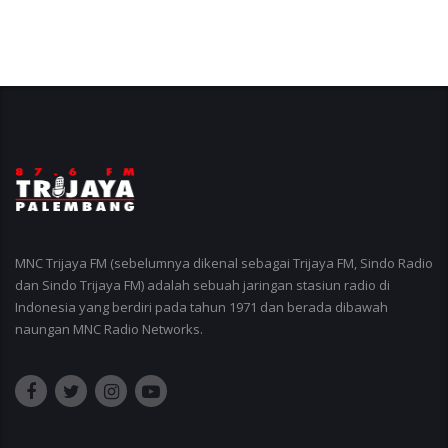
MNC Trijaya FM (sebelumnya dikenal sebagai Trijaya FM, Sindo Radio
dan Sindo Trijaya FM) adalah sebuah jaringan stasiun radio di
Indonesia yang berdiri pada tahun 1971 dan berada dibawah
naungan MNC Radio Networks.