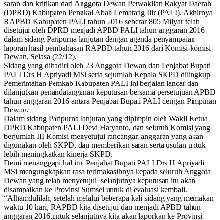
saran dan kritikan dari Anggota Dewan Perwakilan Rakyat Daerah
(DPRD) Kabupaten Penukal Abab Lematang Ilir (PALI). Akhirnya
RAPBD Kabupaten PALI tahun 2016 seberar 805 Milyar telah
disetujui oleh DPRD menjadi APBD PALI tahun anggaran 2016
dalam sidang Paripurna lanjutan dengan agenda penyampaian
laporan hasil pembahasan RAPBD tahun 2016 dari Komisi-komisi
Dewan, Selasa (22/12).
Sidang yang dihadiri oleh 23 Anggota Dewan dan Penjabat Bupati
PALI Drs H Apriyadi MSi serta sejumlah Kepala SKPD dilingkup
Pemerintahan Pemkab Kabupaten PALI ini berjalan lancar dan
dilanjutkan penandatanganan keputusan bersama persetujuan APBD
tahun anggaran 2016 antara Penjabat Bupati PALI dengan Pimpinan
Dewan.
Dalam sidang Paripurna lanjutan yang dipimpin oleh Wakil Ketua
DPRD Kabupaten PALI Devi Haryanto, dan seluruh Komisi yang
berjumlah III Komisi menyetujui rancangan anggaran yang akan
digunakan oleh SKPD, dan memberikan saran serta usulan untuk
lebih meningkatkan kinerja SKPD.
Demi menanggapi hal itu, Penjabat Bupati PALI Drs H Apriyadi
MSi mengungkapkan rasa terimakasihnya kepada seluruh Anggota
Dewan yang telah menyetujui selanjutnya keputusan itu akan
disampaikan ke Provinsi Sumsel untuk di evaluasi kembali.
“Alhamdulilah, setelah melalui beberapa kali sidang yang memakan
waktu 10 hari, RAPBD kita disetujui dan menjadi APBD tahun
anggaran 2016,untuk selanjutnya kita akan laporkan ke Provinsi