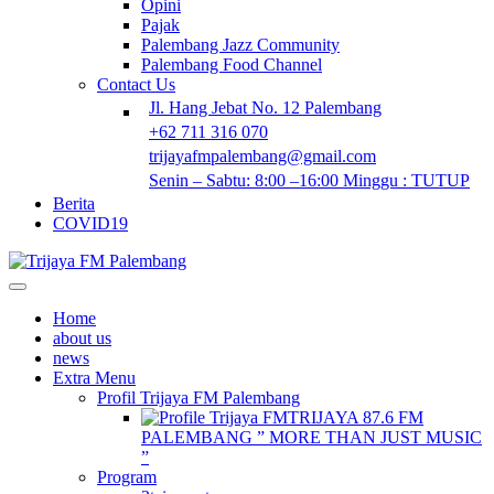
Opini
Pajak
Palembang Jazz Community
Palembang Food Channel
Contact Us
Jl. Hang Jebat No. 12 Palembang
+62 711 316 070
trijayafmpalembang@gmail.com
Senin – Sabtu: 8:00 –16:00 Minggu : TUTUP
Berita
COVID19
Home
about us
news
Extra Menu
Profil Trijaya FM Palembang
TRIJAYA 87.6 FM
PALEMBANG ” MORE THAN JUST MUSIC
”
Program