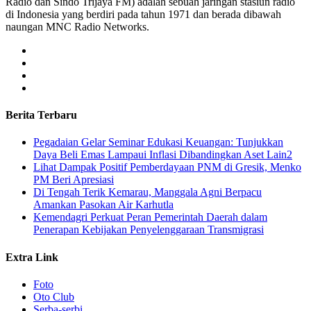
Radio dan Sindo Trijaya FM) adalah sebuah jaringan stasiun radio
di Indonesia yang berdiri pada tahun 1971 dan berada dibawah
naungan MNC Radio Networks.
Berita Terbaru
Pegadaian Gelar Seminar Edukasi Keuangan: Tunjukkan
Daya Beli Emas Lampaui Inflasi Dibandingkan Aset Lain2
Lihat Dampak Positif Pemberdayaan PNM di Gresik, Menko
PM Beri Apresiasi
​Di Tengah Terik Kemarau, Manggala Agni Berpacu
Amankan Pasokan Air Karhutla
Kemendagri Perkuat Peran Pemerintah Daerah dalam
Penerapan Kebijakan Penyelenggaraan Transmigrasi
Extra Link
Foto
Oto Club
Serba-serbi