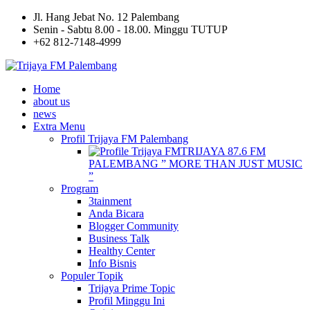
Jl. Hang Jebat No. 12 Palembang
Senin - Sabtu 8.00 - 18.00. Minggu TUTUP
+62 812-7148-4999
Home
about us
news
Extra Menu
Profil Trijaya FM Palembang
TRIJAYA 87.6 FM
PALEMBANG ” MORE THAN JUST MUSIC
”
Program
3tainment
Anda Bicara
Blogger Community
Business Talk
Healthy Center
Info Bisnis
Populer Topik
Trijaya Prime Topic
Profil Minggu Ini