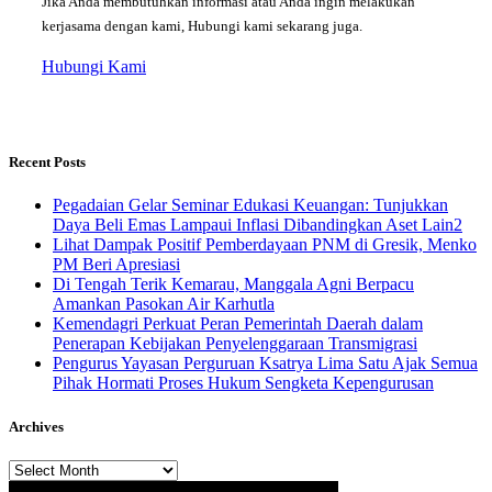
Jika Anda membutuhkan informasi atau Anda ingin melakukan
kerjasama dengan kami, Hubungi kami sekarang juga.
Hubungi Kami
Recent Posts
Pegadaian Gelar Seminar Edukasi Keuangan: Tunjukkan
Daya Beli Emas Lampaui Inflasi Dibandingkan Aset Lain2
Lihat Dampak Positif Pemberdayaan PNM di Gresik, Menko
PM Beri Apresiasi
​Di Tengah Terik Kemarau, Manggala Agni Berpacu
Amankan Pasokan Air Karhutla
Kemendagri Perkuat Peran Pemerintah Daerah dalam
Penerapan Kebijakan Penyelenggaraan Transmigrasi
Pengurus Yayasan Perguruan Ksatrya Lima Satu Ajak Semua
Pihak Hormati Proses Hukum Sengketa Kepengurusan
Archives
Archives