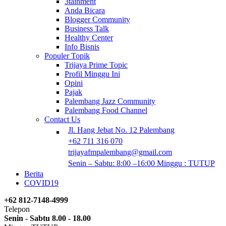
3tainment
Anda Bicara
Blogger Community
Business Talk
Healthy Center
Info Bisnis
Populer Topik
Trijaya Prime Topic
Profil Minggu Ini
Opini
Pajak
Palembang Jazz Community
Palembang Food Channel
Contact Us
Jl. Hang Jebat No. 12 Palembang
+62 711 316 070
trijayafmpalembang@gmail.com
Senin – Sabtu: 8:00 –16:00 Minggu : TUTUP
Berita
COVID19
+62 812-7148-4999
Telepon
Senin - Sabtu 8.00 - 18.00