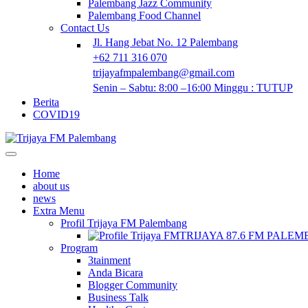
Palembang Jazz Community
Palembang Food Channel
Contact Us
Jl. Hang Jebat No. 12 Palembang
+62 711 316 070
trijayafmpalembang@gmail.com
Senin – Sabtu: 8:00 –16:00 Minggu : TUTUP
Berita
COVID19
Home
about us
news
Extra Menu
Profil Trijaya FM Palembang
TRIJAYA 87.6 FM PALE
Program
3tainment
Anda Bicara
Blogger Community
Business Talk