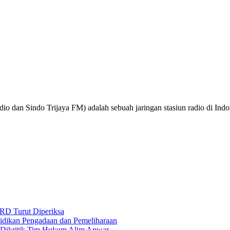
o dan Sindo Trijaya FM) adalah sebuah jaringan stasiun radio di Ind
RD Turut Diperiksa
yidikan Pengadaan dan Pemeliharaan
s Dikritik Tim Hukum Alim Anwar