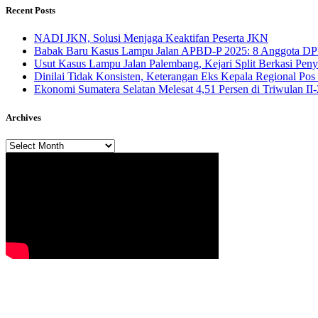
Recent Posts
NADI JKN, Solusi Menjaga Keaktifan Peserta JKN
Babak Baru Kasus Lampu Jalan APBD-P 2025: 8 Anggota DP
Usut Kasus Lampu Jalan Palembang, Kejari Split Berkasi Pen
Dinilai Tidak Konsisten, Keterangan Eks Kepala Regional Po
Ekonomi Sumatera Selatan Melesat 4,51 Persen di Triwulan I
Archives
Archives