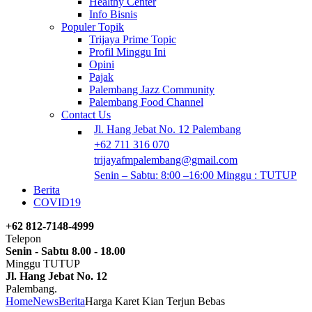
Healthy Center
Info Bisnis
Populer Topik
Trijaya Prime Topic
Profil Minggu Ini
Opini
Pajak
Palembang Jazz Community
Palembang Food Channel
Contact Us
Jl. Hang Jebat No. 12 Palembang
+62 711 316 070
trijayafmpalembang@gmail.com
Senin – Sabtu: 8:00 –16:00 Minggu : TUTUP
Berita
COVID19
+62 812-7148-4999
Telepon
Senin - Sabtu 8.00 - 18.00
Minggu TUTUP
Jl. Hang Jebat No. 12
Palembang.
Home
News
Berita
Harga Karet Kian Terjun Bebas