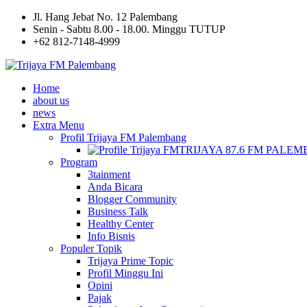
Jl. Hang Jebat No. 12 Palembang
Senin - Sabtu 8.00 - 18.00. Minggu TUTUP
+62 812-7148-4999
Home
about us
news
Extra Menu
Profil Trijaya FM Palembang
TRIJAYA 87.6 FM PALE
Program
3tainment
Anda Bicara
Blogger Community
Business Talk
Healthy Center
Info Bisnis
Populer Topik
Trijaya Prime Topic
Profil Minggu Ini
Opini
Pajak