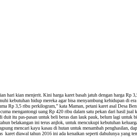
n hari kian menjerit. Kini harga karet basah jatuh dengan harga Rp 3,
nuhi kebutuhan hidup mereka agar bisa menyambung kehidupan di era J
t cuma Rp 3,5‎ ribu perkilogram,” kata Maman, petani karet asal Desa 
a mengantongi uang Rp 420 ribu dalam satu pekan dari hasil jual karet
i duit itu pas-pasan untuk beli beras dan lauk pauk, belum lagi untuk
tahun belakangan ini terus anjlok, untuk mencukupi kebutuhan keluarg
langsung mencari kayu kasau di hutan untuk menambah penghasilan, dapat
as karet diawal tahun 2016 ini ada kenaikan seperti dahulunya yang t