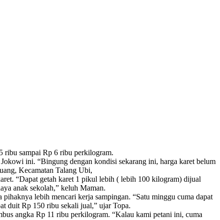
5 ribu sampai Rp 6 ribu perkilogram.
okowi ini. “Bingung dengan kondisi sekarang ini, harga karet belum
Benuang, Kecamatan Talang Ubi,
. “‎Dapat getah karet 1 pikul lebih ( lebih 100 kilogram) dijual
 biaya anak sekolah,” keluh Maman.
a pihaknya lebih mencari kerja sampingan. “Satu minggu cuma dapat
 duit Rp 150 ribu sekali jual,” ujar Topa.
embus angka Rp 11 ribu perkilogram. “Kalau kami petani ini, cuma