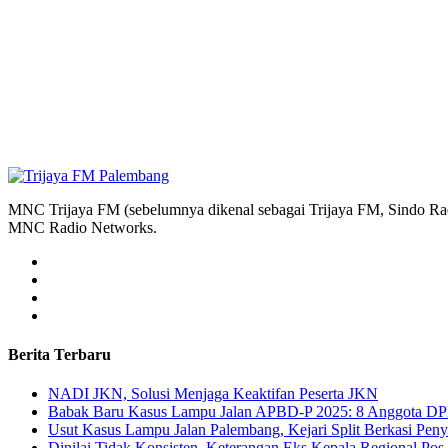
MNC Trijaya FM (sebelumnya dikenal sebagai Trijaya FM, Sindo Radi
MNC Radio Networks.
Berita Terbaru
NADI JKN, Solusi Menjaga Keaktifan Peserta JKN
Babak Baru Kasus Lampu Jalan APBD-P 2025: 8 Anggota DP
Usut Kasus Lampu Jalan Palembang, Kejari Split Berkasi Pen
Dinilai Tidak Konsisten, Keterangan Eks Kepala Regional Po