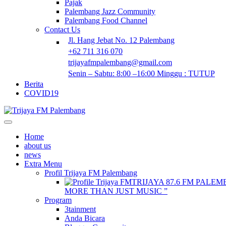
Pajak
Palembang Jazz Community
Palembang Food Channel
Contact Us
Jl. Hang Jebat No. 12 Palembang
+62 711 316 070
trijayafmpalembang@gmail.com
Senin – Sabtu: 8:00 –16:00 Minggu : TUTUP
Berita
COVID19
Home
about us
news
Extra Menu
Profil Trijaya FM Palembang
TRIJAYA 87.6 FM PALEM
MORE THAN JUST MUSIC ”
Program
3tainment
Anda Bicara