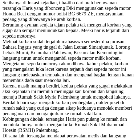
Setibanya di lokasi kejadian, tiba-tiba dari arah berlawanan
tersangka Haris yang dibonceng Diki menggunakan sepeda motor
Honda Beat dengan nomor polisi BG 6679 ZE, mengayunkan
pedang yang dibawanya ke arah korban.
Beruntung ayunan senjata tajam pelaku tak mengenai korban yang
sigap dan sempat menundukkan kepala. Meski harus terjatuh dari
sepeda motornya.
Melihat korban sudah terjatuh mahasiswa semester dua jurusan
Bahasa Inggris yang tinggal di Jalan Letnan Simanjuntak, Lorong
Lebak Murni, Kelurahan Pahlawan, Kecamatan Kemuning ini
langsung turun untuk mengambil sepeda motor milik korban.
Mengetahui sepeda motornya akan dibawa kabur pelaku, korban
yang mengalami luka lecet karena terjatuh dari sepeda motor ini
langsung melepaskan tembakan dan mengenai bagian lengan kanan
menembus dada saat mencoba lari.
Karena masih mampu berdiri, kedua pelaku yang gagal melakukan
aksi kejahatan ini memilih meninggalkan korban dan langsung
menuju Rumah Sakit Myria Palembang untuk mengobati lukanya.
Berdalih baru saja menjadi korban pembegalan, dokter piket di
rumah sakit yang curiga dengan sikap keduanya menolak memberi
penanganan dan menganjurkan ke rumah sakit lain.
Kebingungan ditolak, tersangka Haris pun pulang ke rumah dan
meminta ibunya untuk mengantar ke Rumah Sakit Muhammad
Hoesin (RSMH) Palembang.
Di sana lah, tersangka mendapat perawatan medis dan langsung