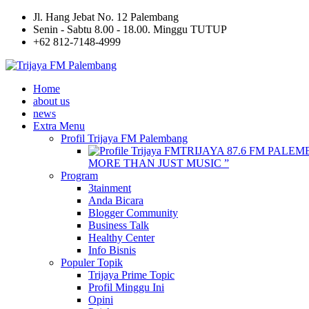
Jl. Hang Jebat No. 12 Palembang
Senin - Sabtu 8.00 - 18.00. Minggu TUTUP
+62 812-7148-4999
Home
about us
news
Extra Menu
Profil Trijaya FM Palembang
TRIJAYA 87.6 FM PALEM
MORE THAN JUST MUSIC ”
Program
3tainment
Anda Bicara
Blogger Community
Business Talk
Healthy Center
Info Bisnis
Populer Topik
Trijaya Prime Topic
Profil Minggu Ini
Opini