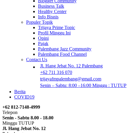
Blogger Community
Business Talk
Healthy Center
Info Bisnis
Populer Topik
Trijaya Prime Topic
Profil Minggu Ini
Opini
Pajak
Palembang Jazz Community
Palembang Food Channel
Contact Us
Jl. Hang Jebat No. 12 Palembang
+62 711 316 070
trijayafmpalembang@gmail.com
Senin – Sabtu: 8:00 –16:00 Minggu : TUTUP
Berita
COVID19
+62 812-7148-4999
Telepon
Senin - Sabtu 8.00 - 18.00
Minggu TUTUP
Jl. Hang Jebat No. 12