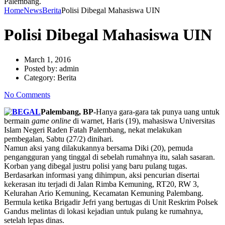
Palembang.
Home
News
Berita
Polisi Dibegal Mahasiswa UIN
Polisi Dibegal Mahasiswa UIN
March 1, 2016
Posted by:
admin
Category:
Berita
No Comments
Palembang, BP-
Hanya gara-gara tak punya uang untuk
bermain
game online
di warnet, Haris (19), mahasiswa Universitas
Islam Negeri Raden Fatah Palembang, nekat melakukan
pembegalan, Sabtu (27/2) dinihari.
Namun aksi yang dilakukannya bersama Diki (20), pemuda
pengangguran yang tinggal di sebelah rumahnya itu, salah sasaran.
Korban yang dibegal justru polisi yang baru pulang tugas.
Berdasarkan informasi yang dihimpun, aksi pencurian disertai
kekerasan itu terjadi di Jalan Rimba Kemuning, RT20, RW 3,
Kelurahan Ario Kemuning, Kecamatan Kemuning Palembang.
Bermula ketika Brigadir Jefri yang bertugas di Unit Reskrim Polsek
Gandus melintas di lokasi kejadian untuk pulang ke rumahnya,
setelah lepas dinas.