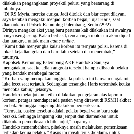
dilakukan pengangkatan proyektil peluru yang bersarang di
tubuhnya.
“Di RS Myria, mereka curiga. Jadi ditolak dan biar cepat dilayani
saya kembali mengaku menjadi korban begal,” ujar Haris, saat
diamankan di Polsek Kemuning Palembang, Senin (29/2).
Dirinya mengaku aksi yang baru pertama kali dilakukan ini awalnya
hanya iseng-iseng. Kalau berhasil, rencananya motor itu akan dijual
dan uangnya untuk main
game online
.
“Kami tidak menyangka kalau korban itu ternyata polisi, karena di
lokasi kejadian gelap dan baru tahu setelah dia menembak,”
tuturnya.
Kapolsek Kemuning Palembang AKP Handoko Sanjaya
mengatakan, saat kejadian anggota tersebut hampir dibacok pelaku
yang hendak membegal motor.
“Korban yang merupakan anggota kepolisian ini hanya mengalami
luka lecet saat terjatuh. Sedangkan tersangka Haris tertembak ketika
mencoba kabur,” jelasnya.
Handoko melanjutkan ketika dilakukan pengejaran atas laporan
korban, petugas mendapat ada pasien yang dirawat di RSMH akibat
tembak. Sehingga langsung dilakukan pemeriksaan.
“Ternyata, pasien tersebut adalah pelaku begal yang baru saja
beraksi. Sehingga langsung kita jemput dan diamankan untuk
dilakukan pemeriksaan lebih lanjut,” paparnya.
Handoko menambahkan, pihaknya masih melakukan pemeriksaan
terhadap kedua pelaku. “Kasus ini masih terus didalami, untuk