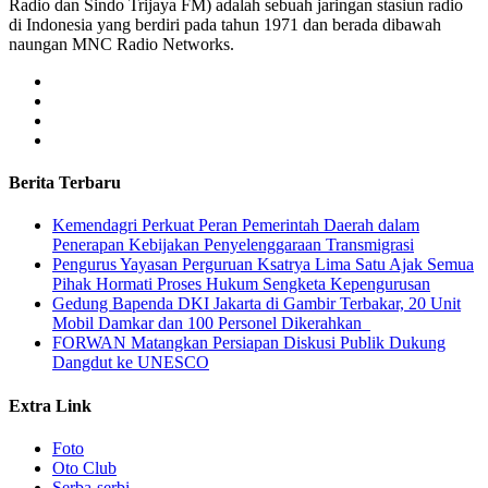
Radio dan Sindo Trijaya FM) adalah sebuah jaringan stasiun radio
di Indonesia yang berdiri pada tahun 1971 dan berada dibawah
naungan MNC Radio Networks.
Berita Terbaru
Kemendagri Perkuat Peran Pemerintah Daerah dalam
Penerapan Kebijakan Penyelenggaraan Transmigrasi
Pengurus Yayasan Perguruan Ksatrya Lima Satu Ajak Semua
Pihak Hormati Proses Hukum Sengketa Kepengurusan
Gedung Bapenda DKI Jakarta di Gambir Terbakar, 20 Unit
Mobil Damkar dan 100 Personel Dikerahkan
FORWAN Matangkan Persiapan Diskusi Publik Dukung
Dangdut ke UNESCO
Extra Link
Foto
Oto Club
Serba-serbi