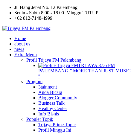
Jl. Hang Jebat No. 12 Palembang
Senin - Sabtu 8.00 - 18.00. Minggu TUTUP
+62 812-7148-4999
Home
about us
news
Extra Menu
Profil Trijaya FM Palembang
TRIJAYA 87.6 FM
PALEMBANG ” MORE THAN JUST MUSIC
”
Program
3tainment
Anda Bicara
Blogger Community
Business Talk
Healthy Center
Info Bisnis
Populer Topik
Trijaya Prime Topic
Profil Minggu Ini