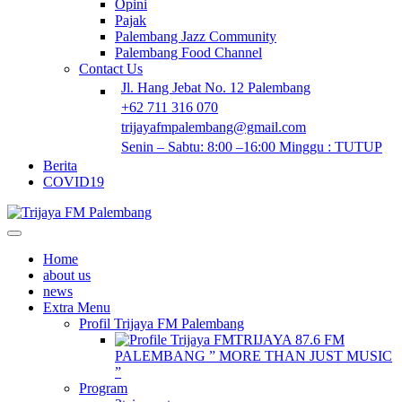
Opini
Pajak
Palembang Jazz Community
Palembang Food Channel
Contact Us
Jl. Hang Jebat No. 12 Palembang
+62 711 316 070
trijayafmpalembang@gmail.com
Senin – Sabtu: 8:00 –16:00 Minggu : TUTUP
Berita
COVID19
Home
about us
news
Extra Menu
Profil Trijaya FM Palembang
TRIJAYA 87.6 FM
PALEMBANG ” MORE THAN JUST MUSIC
”
Program