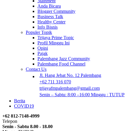
3tainment
Anda Bicara
Blogger Community
Business Talk
Healthy Center
Info Bisnis
Populer Topik
Trijaya Prime Topic
Profil Minggu Ini
Opini
Pajak
Palembang Jazz Community
Palembang Food Channel
Contact Us
Jl. Hang Jebat No. 12 Palembang
+62 711 316 070
trijayafmpalembang@gmail.com
Senin – Sabtu: 8:00 –16:00 Minggu : TUTUP
Berita
COVID19
+62 812-7148-4999
Telepon
Senin - Sabtu 8.00 - 18.00