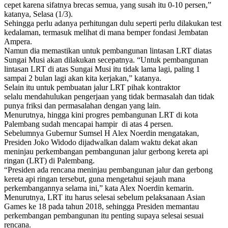
cepet karena sifatnya brecas semua, yang susah itu 0-10 persen,”
katanya, Selasa (1/3).
Sehingga perlu adanya perhitungan dulu seperti perlu dilakukan test
kedalaman, termasuk melihat di mana bemper fondasi Jembatan
Ampera.
Namun dia memastikan untuk pembangunan lintasan LRT diatas
Sungai Musi akan dilakukan secepatnya. “Untuk pembangunan
lintasan LRT di atas Sungai Musi itu tidak lama lagi, paling 1
sampai 2 bulan lagi akan kita kerjakan,” katanya.
Selain itu untuk pembuatan jalur LRT pihak kontraktor
selalu mendahulukan pengerjaan yang tidak bermasalah dan tidak
punya friksi dan permasalahan dengan yang lain.
Menurutnya, hingga kini progres pembangunan LRT di kota
Palembang sudah mencapai hampir di atas 4 persen.
Sebelumnya Gubernur Sumsel H Alex Noerdin mengatakan,
Presiden Joko Widodo dijadwalkan dalam waktu dekat akan
meninjau perkembangan pembangunan jalur gerbong kereta api
ringan (LRT) di Palembang.
“Presiden ada rencana meninjau pembangunan jalur dan gerbong
kereta api ringan tersebut, guna mengetahui sejauh mana
perkembangannya selama ini,” kata Alex Noerdin kemarin.
Menurutnya, LRT itu harus selesai sebelum pelaksanaan Asian
Games ke 18 pada tahun 2018, sehingga Presiden memantau
perkembangan pembangunan itu penting supaya selesai sesuai
rencana.