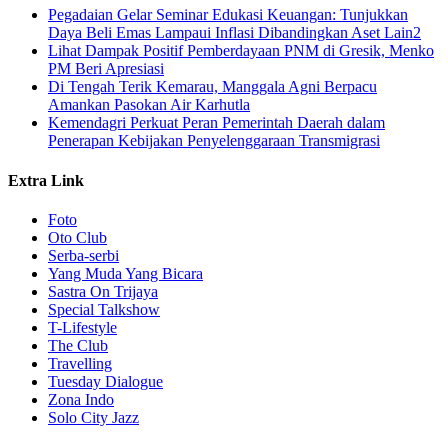
Pegadaian Gelar Seminar Edukasi Keuangan: Tunjukkan
Daya Beli Emas Lampaui Inflasi Dibandingkan Aset Lain2
Lihat Dampak Positif Pemberdayaan PNM di Gresik, Menko
PM Beri Apresiasi
​Di Tengah Terik Kemarau, Manggala Agni Berpacu
Amankan Pasokan Air Karhutla
Kemendagri Perkuat Peran Pemerintah Daerah dalam
Penerapan Kebijakan Penyelenggaraan Transmigrasi
Extra Link
Foto
Oto Club
Serba-serbi
Yang Muda Yang Bicara
Sastra On Trijaya
Special Talkshow
T-Lifestyle
The Club
Travelling
Tuesday Dialogue
Zona Indo
Solo City Jazz