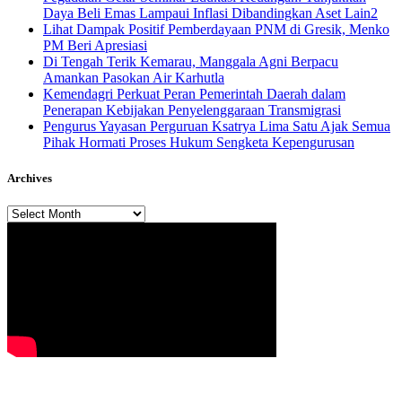
Daya Beli Emas Lampaui Inflasi Dibandingkan Aset Lain2
Lihat Dampak Positif Pemberdayaan PNM di Gresik, Menko
PM Beri Apresiasi
​Di Tengah Terik Kemarau, Manggala Agni Berpacu
Amankan Pasokan Air Karhutla
Kemendagri Perkuat Peran Pemerintah Daerah dalam
Penerapan Kebijakan Penyelenggaraan Transmigrasi
Pengurus Yayasan Perguruan Ksatrya Lima Satu Ajak Semua
Pihak Hormati Proses Hukum Sengketa Kepengurusan
Archives
Archives