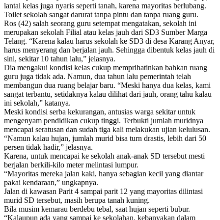
lantai kelas juga nyaris seperti tanah, karena mayoritas berlubang.
Toilet sekolah sangat darurat tanpa pintu dan tanpa ruang guru.
Ros (42) salah seorang guru setempat mengatakan, sekolah ini
merupakan sekolah Filial atau kelas jauh dari SD3 Sumber Marga
Telang. “Karena kalau harus sekolah ke SD3 di desa Karang Anyar,
harus menyerang dan berjalan jauh. Sehingga dibentuk kelas jauh di
sini, sekitar 10 tahun lalu,” jelasnya.
Dia mengakui kondisi kelas cukup memprihatinkan bahkan ruang
guru juga tidak ada. Namun, dua tahun lalu pemerintah telah
membangun dua ruang belajar baru. “Meski hanya dua kelas, kami
sangat terbantu, setidaknya kalau dilihat dari jauh, orang tahu kalau
ini sekolah,” katanya.
Meski kondisi serba kekurangan, antusias warga sekitar untuk
mengenyam pendidikan cukup tinggi. Terbukti jumlah muridnya
mencapai seratusan dan sudah tiga kali melakukan ujian kelulusan.
“Namun kalau hujan, jumlah murid bisa turn drastis, lebih dari 50
persen tidak hadir,” jelasnya.
Karena, untuk mencapai ke sekolah anak-anak SD tersebut mesti
berjalan berkili-kilo meter melintasi lumpur.
“Mayoritas mereka jalan kaki, hanya sebagian kecil yang diantar
pakai kendaraan,” ungkapnya.
Jalan di kawasan Parit 4 sampai parit 12 yang mayoritas dilintasi
murid SD tersebut, masih berupa tanah kuning.
Bila musim kemarau berdebu tebal, saat hujan seperti bubur.
“Kalaupun ada yang sampai ke sekolahan, kebanyakan dalam