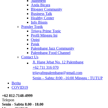
3tainment
Anda Bicara
Blogger Community
Business Talk
Healthy Center
Info Bisnis
Populer Topik
Trijaya Prime Topic
Profil Minggu Ini
Opini
Pajak
Palembang Jazz Community
Palembang Food Channel
Contact Us
Jl. Hang Jebat No. 12 Palembang
+62 711 316 070
trijayafmpalembang@gmail.com
Senin – Sabtu: 8:00 –16:00 Minggu : TUTUP
Berita
COVID19
+62 812-7148-4999
Telepon
Senin - Sabtu 8.00 - 18.00