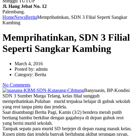
Minggu TUTUP
Jl. Hang Jebat No. 12
Palembang.
Home
News
Berita
Memprihatinkan, SDN 3 Filial Seperti Sangkar
Kambing
Memprihatinkan, SDN 3 Filial
Seperti Sangkar Kambing
March 4, 2016
Posted by:
admin
Category:
Berita
No Comments
Banyuasin, BP-Kondisi
SDN 3 Sumber Marga Telang, kelas filial sungguh
memprihatinkan.Puluhan murid terpaksa belajar di gubuk sekolah
yang reot tanpa pintu dan jendela.
Saat disambangi Berita Pagi, Kamis (3/2) bendera merah putih
bertiang bambu berkibar dengan gagahnya di depan gubuk reot
yang berisi murid sekolah.
Tampak sepatu para murid SD berjejer di depan ruang masuk kelas.
Kusen pintu dan jendela banyak berlubang akibat serangan rayap,