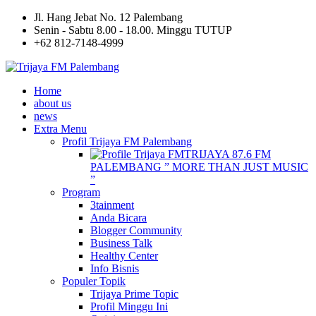
Jl. Hang Jebat No. 12 Palembang
Senin - Sabtu 8.00 - 18.00. Minggu TUTUP
+62 812-7148-4999
Home
about us
news
Extra Menu
Profil Trijaya FM Palembang
TRIJAYA 87.6 FM
PALEMBANG ” MORE THAN JUST MUSIC
”
Program
3tainment
Anda Bicara
Blogger Community
Business Talk
Healthy Center
Info Bisnis
Populer Topik
Trijaya Prime Topic
Profil Minggu Ini