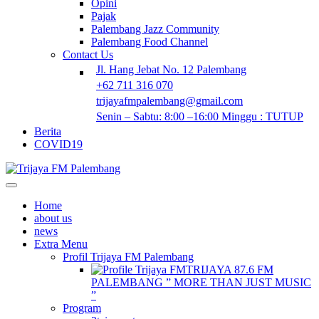
Opini
Pajak
Palembang Jazz Community
Palembang Food Channel
Contact Us
Jl. Hang Jebat No. 12 Palembang
+62 711 316 070
trijayafmpalembang@gmail.com
Senin – Sabtu: 8:00 –16:00 Minggu : TUTUP
Berita
COVID19
Home
about us
news
Extra Menu
Profil Trijaya FM Palembang
TRIJAYA 87.6 FM
PALEMBANG ” MORE THAN JUST MUSIC
”
Program