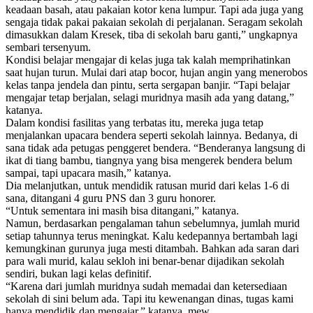
keadaan basah, atau pakaian kotor kena lumpur. Tapi ada juga yang
sengaja tidak pakai pakaian sekolah di perjalanan. Seragam sekolah
dimasukkan dalam Kresek, tiba di sekolah baru ganti,” ungkapnya
sembari tersenyum.
Kondisi belajar mengajar di kelas juga tak kalah memprihatinkan
saat hujan turun. Mulai dari atap bocor, hujan angin yang menerobos
kelas tanpa jendela dan pintu, serta sergapan banjir. “Tapi belajar
mengajar tetap berjalan, selagi muridnya masih ada yang datang,”
katanya.
Dalam kondisi fasilitas yang terbatas itu, mereka juga tetap
menjalankan upacara bendera seperti sekolah lainnya. Bedanya, di
sana tidak ada petugas penggeret bendera. “Benderanya langsung di
ikat di tiang bambu, tiangnya yang bisa mengerek bendera belum
sampai, tapi upacara masih,” katanya.
Dia melanjutkan, untuk mendidik ratusan murid dari kelas 1-6 di
sana, ditangani 4 guru PNS dan 3 guru honorer.
“Untuk sementara ini masih bisa ditangani,” katanya.
Namun, berdasarkan pengalaman tahun sebelumnya, jumlah murid
setiap tahunnya terus meningkat. Kalu kedepannya bertambah lagi
kemungkinan gurunya juga mesti ditambah. Bahkan ada saran dari
para wali murid, kalau sekloh ini benar-benar dijadikan sekolah
sendiri, bukan lagi kelas definitif.
“Karena dari jumlah muridnya sudah memadai dan ketersediaan
sekolah di sini belum ada. Tapi itu kewenangan dinas, tugas kami
hanya mendidik dan mengajar,” katanya. mew