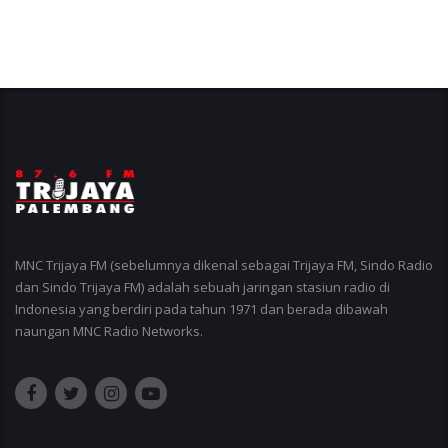
MNC Trijaya FM (sebelumnya dikenal sebagai Trijaya FM, Sindo Radio
dan Sindo Trijaya FM) adalah sebuah jaringan stasiun radio di
Indonesia yang berdiri pada tahun 1971 dan berada dibawah
naungan MNC Radio Networks.