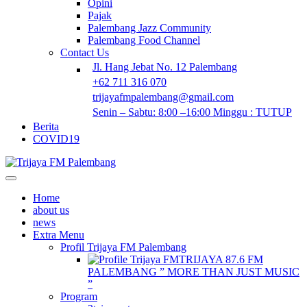
Opini
Pajak
Palembang Jazz Community
Palembang Food Channel
Contact Us
Jl. Hang Jebat No. 12 Palembang
+62 711 316 070
trijayafmpalembang@gmail.com
Senin – Sabtu: 8:00 –16:00 Minggu : TUTUP
Berita
COVID19
Home
about us
news
Extra Menu
Profil Trijaya FM Palembang
TRIJAYA 87.6 FM
PALEMBANG ” MORE THAN JUST MUSIC
”
Program