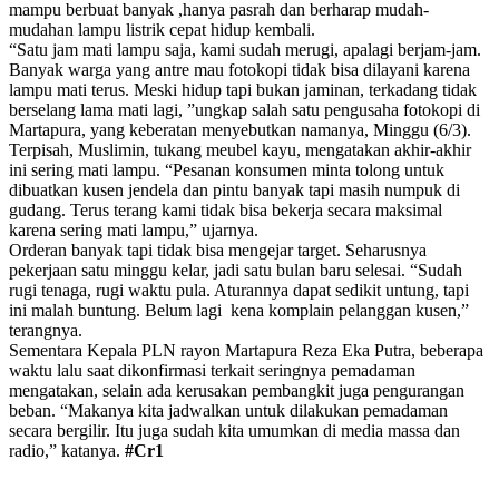
mampu berbuat banyak ,hanya pasrah dan berharap mudah-
mudahan lampu listrik cepat hidup kembali.
“Satu jam mati lampu saja, kami sudah merugi, apalagi berjam-jam.
Banyak warga yang antre mau fotokopi tidak bisa dilayani karena
lampu mati terus. Meski hidup tapi bukan jaminan, terkadang tidak
berselang lama mati lagi, ”ungkap salah satu pengusaha fotokopi di
Martapura, yang keberatan menyebutkan namanya, Minggu (6/3).
Terpisah, Muslimin, tukang meubel kayu, mengatakan akhir-akhir
ini sering mati lampu. “Pesanan konsumen minta tolong untuk
dibuatkan kusen jendela dan pintu banyak tapi masih numpuk di
gudang. Terus terang kami tidak bisa bekerja secara maksimal
karena sering mati lampu,” ujarnya.
Orderan banyak tapi tidak bisa mengejar target. Seharusnya
pekerjaan satu minggu kelar, jadi satu bulan baru selesai. “Sudah
rugi tenaga, rugi waktu pula. Aturannya dapat sedikit untung, tapi
ini malah buntung. Belum lagi kena komplain pelanggan kusen,”
terangnya.
Sementara Kepala PLN rayon Martapura Reza Eka Putra, beberapa
waktu lalu saat dikonfirmasi terkait seringnya pemadaman
mengatakan, selain ada kerusakan pembangkit juga pengurangan
beban. “Makanya kita jadwalkan untuk dilakukan pemadaman
secara bergilir. Itu juga sudah kita umumkan di media massa dan
radio,” katanya.
#Cr1