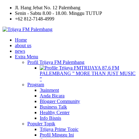
Jl. Hang Jebat No. 12 Palembang
Senin - Sabtu 8.00 - 18.00. Minggu TUTUP
+62 812-7148-4999
Home
about us
news
Extra Menu
Profil Trijaya FM Palembang
TRIJAYA 87.6 FM
PALEMBANG ” MORE THAN JUST MUSIC
”
Program
3tainment
Anda Bicara
Blogger Community
Business Talk
Healthy Center
Info Bisnis
Populer Topik
Trijaya Prime Topic
Profil Minggu Ini