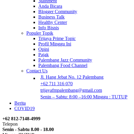
3tainment
Anda Bicara
Blogger Community
Business Talk
Healthy Center
Info Bisnis
Populer Topik
Trijaya Prime Topic
Profil Minggu Ini
Opini
Pajak
Palembang Jazz Community
Palembang Food Channel
Contact Us
Jl. Hang Jebat No. 12 Palembang
+62 711 316 070
trijayafmpalembang@gmail.com
Senin – Sabtu: 8:00 –16:00 Minggu : TUTUP
Berita
COVID19
+62 812-7148-4999
Telepon
Senin - Sabtu 8.00 - 18.00