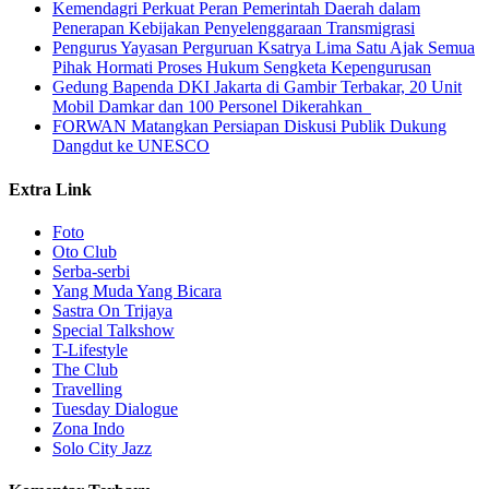
Kemendagri Perkuat Peran Pemerintah Daerah dalam
Penerapan Kebijakan Penyelenggaraan Transmigrasi
Pengurus Yayasan Perguruan Ksatrya Lima Satu Ajak Semua
Pihak Hormati Proses Hukum Sengketa Kepengurusan
Gedung Bapenda DKI Jakarta di Gambir Terbakar, 20 Unit
Mobil Damkar dan 100 Personel Dikerahkan
FORWAN Matangkan Persiapan Diskusi Publik Dukung
Dangdut ke UNESCO
Extra Link
Foto
Oto Club
Serba-serbi
Yang Muda Yang Bicara
Sastra On Trijaya
Special Talkshow
T-Lifestyle
The Club
Travelling
Tuesday Dialogue
Zona Indo
Solo City Jazz