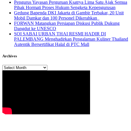
Pengurus Yayasan Perguruan Ksatrya Lima Satu Ajak Semua
Pihak Hormati Proses Hukum Sengketa Kepengurusan
Gedung Bapenda DKI Jakarta di Gambir Terbakar, 20 Unit
Mobil Damkar dan 100 Personel Dikerahkan
FORWAN Matangkan Persiapan Diskusi Publik Dukung
Dangdut ke UNESCO
SOI SABAI URBAN THAI RESMI HADIR DI
PALEMBANG Menghadirkan Pengalaman Kuliner Thailand
Autentik Bersertifikat Halal di PTC Mall
Archives
Archives