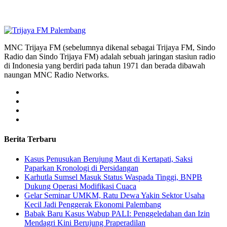
MNC Trijaya FM (sebelumnya dikenal sebagai Trijaya FM, Sindo
Radio dan Sindo Trijaya FM) adalah sebuah jaringan stasiun radio
di Indonesia yang berdiri pada tahun 1971 dan berada dibawah
naungan MNC Radio Networks.
Berita Terbaru
Kasus Penusukan Berujung Maut di Kertapati, Saksi
Paparkan Kronologi di Persidangan
Karhutla Sumsel Masuk Status Waspada Tinggi, BNPB
Dukung Operasi Modifikasi Cuaca
Gelar Seminar UMKM, Ratu Dewa Yakin Sektor Usaha
Kecil Jadi Penggerak Ekonomi Palembang
Babak Baru Kasus Wabup PALI: Penggeledahan dan Izin
Mendagri Kini Berujung Praperadilan