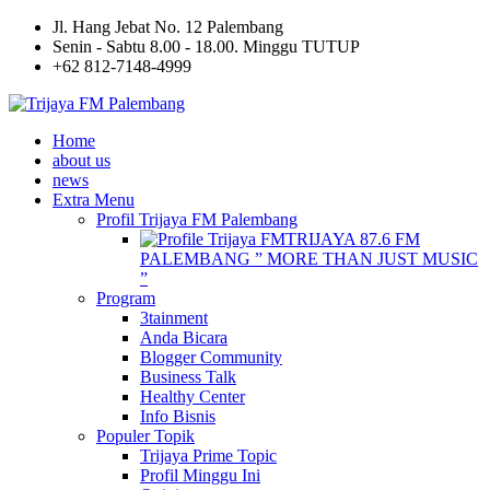
Jl. Hang Jebat No. 12 Palembang
Senin - Sabtu 8.00 - 18.00. Minggu TUTUP
+62 812-7148-4999
Home
about us
news
Extra Menu
Profil Trijaya FM Palembang
TRIJAYA 87.6 FM
PALEMBANG ” MORE THAN JUST MUSIC
”
Program
3tainment
Anda Bicara
Blogger Community
Business Talk
Healthy Center
Info Bisnis
Populer Topik
Trijaya Prime Topic
Profil Minggu Ini