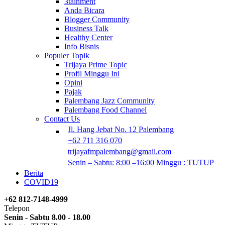
3tainment
Anda Bicara
Blogger Community
Business Talk
Healthy Center
Info Bisnis
Populer Topik
Trijaya Prime Topic
Profil Minggu Ini
Opini
Pajak
Palembang Jazz Community
Palembang Food Channel
Contact Us
Jl. Hang Jebat No. 12 Palembang
+62 711 316 070
trijayafmpalembang@gmail.com
Senin – Sabtu: 8:00 –16:00 Minggu : TUTUP
Berita
COVID19
+62 812-7148-4999
Telepon
Senin - Sabtu 8.00 - 18.00