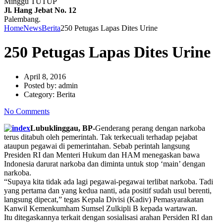
Minggu TUTUP
Jl. Hang Jebat No. 12
Palembang.
Home
News
Berita
250 Petugas Lapas Dites Urine
250 Petugas Lapas Dites Urine
April 8, 2016
Posted by:
admin
Category:
Berita
No Comments
Lubuklinggau, BP-
Genderang perang dengan narkoba
terus ditabuh oleh pemerintah. Tak terkecuali terhadap pejabat
ataupun pegawai di pemerintahan. Sebab perintah langsung
Presiden RI dan Menteri Hukum dan HAM menegaskan bawa
Indonesia darurat narkoba dan diminta untuk stop ‘main’ dengan
narkoba.
“Supaya kita tidak ada lagi pegawai-pegawai terlibat narkoba. Tadi
yang pertama dan yang kedua nanti, ada positif sudah usul berenti,
langsung dipecat,” tegas Kepala Divisi (Kadiv) Pemasyarakatan
Kanwil Kemenkumham Sumsel Zulkipli B kepada wartawan.
Itu ditegaskannya terkait dengan sosialisasi arahan Persiden RI dan