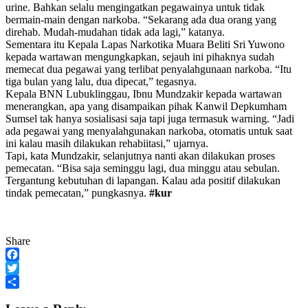
urine. Bahkan selalu mengingatkan pegawainya untuk tidak
bermain-main dengan narkoba. “Sekarang ada dua orang yang
direhab. Mudah-mudahan tidak ada lagi,” katanya.
Sementara itu Kepala Lapas Narkotika Muara Beliti Sri Yuwono
kepada wartawan mengungkapkan, sejauh ini pihaknya sudah
memecat dua pegawai yang terlibat penyalahgunaan narkoba. “Itu
tiga bulan yang lalu, dua dipecat,” tegasnya.
Kepala BNN Lubuklinggau, Ibnu Mundzakir kepada wartawan
menerangkan, apa yang disampaikan pihak Kanwil Depkumham
Sumsel tak hanya sosialisasi saja tapi juga termasuk warning. “Jadi
ada pegawai yang menyalahgunakan narkoba, otomatis untuk saat
ini kalau masih dilakukan rehabiitasi,” ujarnya.
Tapi, kata Mundzakir, selanjutnya nanti akan dilakukan proses
pemecatan. “Bisa saja seminggu lagi, dua minggu atau sebulan.
Tergantung kebutuhan di lapangan. Kalau ada positif dilakukan
tindak pemecatan,” pungkasnya.
#kur
Share
Facebook
Twitter
Share