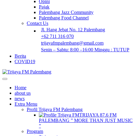
Opini
Pajak
Palembang Jazz Community
Palembang Food Channel
Contact Us
Jl. Hang Jebat No. 12 Palembang
+62 711 316 070
trijayafmpalembang@gmail.com
Senin – Sabtu: 8:00 –16:00 Minggu : TUTUP
Berita
COVID19
Home
about us
news
Extra Menu
Profil Trijaya FM Palembang
TRIJAYA 87.6 FM
PALEMBANG ” MORE THAN JUST MUSIC
”
Program