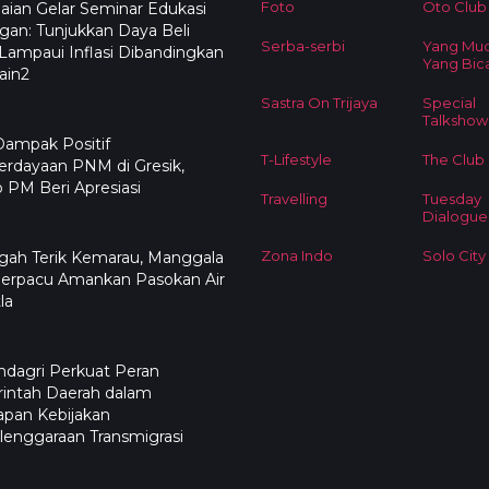
Foto
Oto Club
ian Gelar Seminar Edukasi
an: Tunjukkan Daya Beli
Serba-serbi
Yang Mu
ampaui Inflasi Dibandingkan
Yang Bic
ain2
Sastra On Trijaya
Special
Talkshow
Dampak Positif
T-Lifestyle
The Club
rdayaan PNM di Gresik,
PM Beri Apresiasi
Travelling
Tuesday
Dialogue
Zona Indo
Solo City
ngah Terik Kemarau, Manggala
Berpacu Amankan Pasokan Air
la
dagri Perkuat Peran
intah Daerah dalam
apan Kebijakan
enggaraan Transmigrasi