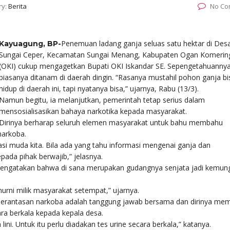
ry:
Berita
No Co
Penemuan ladang ganja seluas satu hektar di Des
Kayuagung, BP-
Sungai Ceper, Kecamatan Sungai Menang, Kabupaten Ogan Komering 
(OKI) cukup mengagetkan Bupati OKI Iskandar SE. Sepengetahuannya
biasanya ditanam di daerah dingin. “Rasanya mustahil pohon ganja bi
hidup di daerah ini, tapi nyatanya bisa,” ujarnya, Rabu (13/3).
Namun begitu, ia melanjutkan, pemerintah tetap serius dalam
mensosialisasikan bahaya narkotika kepada masyarakat.
Dirinya berharap seluruh elemen masyarakat untuk bahu membahu
arkoba.
si muda kita. Bila ada yang tahu informasi mengenai ganja dan
ada pihak berwajib,” jelasnya.
 mengatakan bahwa di sana merupakan gudangnya senjata jadi kemun
murni milik masyarakat setempat,” ujarnya.
mberantasan narkoba adalah tanggung jawab bersama dan dirinya mem
ra berkala kepada kepala desa.
i. Untuk itu perlu diadakan tes urine secara berkala,” katanya.