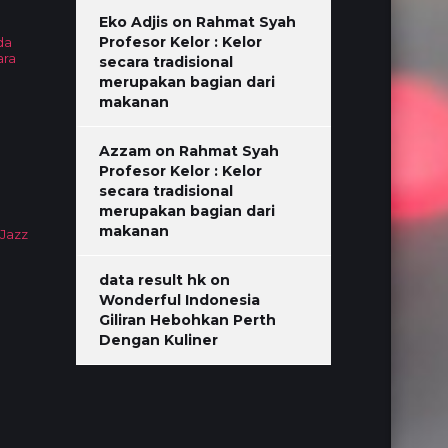
Eko Adjis
on
Rahmat Syah
Profesor Kelor : Kelor
da
ara
secara tradisional
merupakan bagian dari
makanan
Azzam
on
Rahmat Syah
Profesor Kelor : Kelor
secara tradisional
merupakan bagian dari
makanan
 Jazz
data result hk
on
Wonderful Indonesia
Giliran Hebohkan Perth
Dengan Kuliner