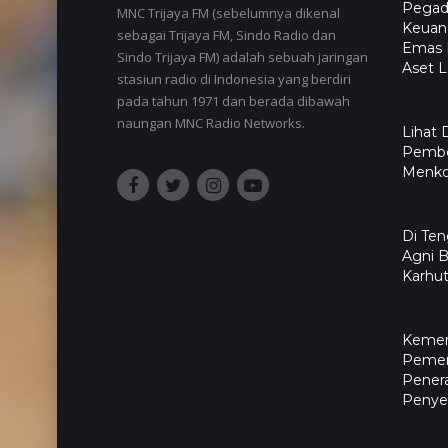
Pegada
MNC Trijaya FM (sebelumnya dikenal
Keuang
sebagai Trijaya FM, Sindo Radio dan
Emas L
Sindo Trijaya FM) adalah sebuah jaringan
Aset L
stasiun radio di Indonesia yang berdiri
pada tahun 1971 dan berada dibawah
naungan MNC Radio Networks.
Lihat 
Pembe
Menko 
​Di Te
Agni 
Karhut
Kemen
Pemer
Pener
Penyel