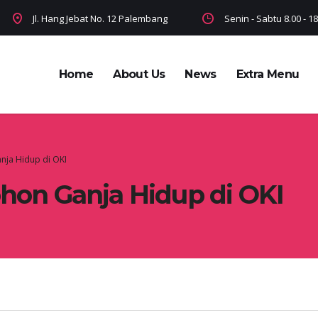
Jl. Hang Jebat No. 12 Palembang
Senin - Sabtu 8.00 - 
Home
About Us
News
Extra Menu
nja Hidup di OKI
ohon Ganja Hidup di OKI