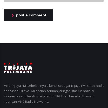
post a comment
MNC Trijaya FM (sebelumnya dikenal sebagai Trijaya FM, Sindo Radio
dan Sindo Trijaya FM) adalah sebuah jaringan stasiun radio di
Indonesia yang berdiri pada tahun 1971 dan berada dibawah
naungan MNC Radio Networks.