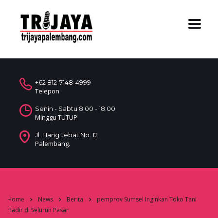
+62 812-7148-4999
Telepon
Senin - Sabtu 8.00 - 18.00
Minggu TUTUP
Jl. Hang Jebat No. 12
Palembang.
Home
News
Berita
pemprov Sumsel Inginkan Toko Tani
Hadir di Seluruh Pasar