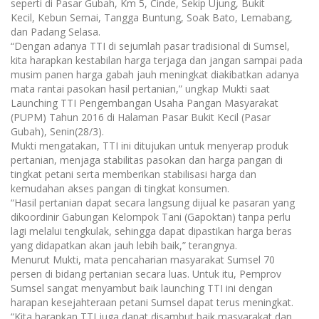
seperti di Pasar Gubah, Km 5, Cinde, Sekip Ujung, Bukit
Kecil, Kebun Semai, Tangga Buntung, Soak Bato, Lemabang,
dan Padang Selasa.
“Dengan adanya TTI di sejumlah pasar tradisional di Sumsel,
kita harapkan kestabilan harga terjaga dan jangan sampai pada
musim panen harga gabah jauh meningkat diakibatkan adanya
mata rantai pasokan hasil pertanian,” ungkap Mukti saat
Launching TTI Pengembangan Usaha Pangan Masyarakat
(PUPM) Tahun 2016 di Halaman Pasar Bukit Kecil (Pasar
Gubah), Senin(28/3).
Mukti mengatakan, TTI ini ditujukan untuk menyerap produk
pertanian, menjaga stabilitas pasokan dan harga pangan di
tingkat petani serta memberikan stabilisasi harga dan
kemudahan akses pangan di tingkat konsumen.
“Hasil pertanian dapat secara langsung dijual ke pasaran yang
dikoordinir Gabungan Kelompok Tani (Gapoktan) tanpa perlu
lagi melalui tengkulak, sehingga dapat dipastikan harga beras
yang didapatkan akan jauh lebih baik,” terangnya.
Menurut Mukti, mata pencaharian masyarakat Sumsel 70
persen di bidang pertanian secara luas. Untuk itu, Pemprov
Sumsel sangat menyambut baik launching TTI ini dengan
harapan kesejahteraan petani Sumsel dapat terus meningkat.
“Kita harapkan TTI juga dapat disambut baik masyarakat dan