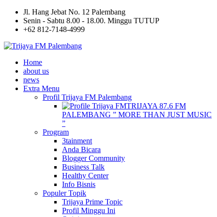
Jl. Hang Jebat No. 12 Palembang
Senin - Sabtu 8.00 - 18.00. Minggu TUTUP
+62 812-7148-4999
Home
about us
news
Extra Menu
Profil Trijaya FM Palembang
TRIJAYA 87.6 FM
PALEMBANG ” MORE THAN JUST MUSIC
”
Program
3tainment
Anda Bicara
Blogger Community
Business Talk
Healthy Center
Info Bisnis
Populer Topik
Trijaya Prime Topic
Profil Minggu Ini