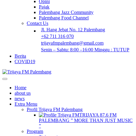
Opini
Pajak
Palembang Jazz Community
Palembang Food Channel
Contact Us
Jl. Hang Jebat No. 12 Palembang
+62 711 316 070
trijayafmpalembang@gmail.com
Senin – Sabtu: 8:00 –16:00 Minggu : TUTUP
Berita
COVID19
Home
about us
news
Extra Menu
Profil Trijaya FM Palembang
TRIJAYA 87.6 FM
PALEMBANG ” MORE THAN JUST MUSIC
”
Program