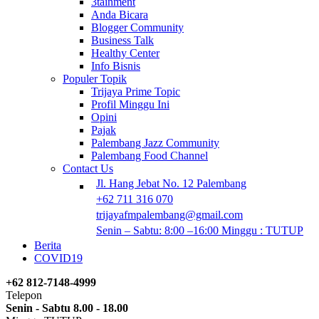
3tainment
Anda Bicara
Blogger Community
Business Talk
Healthy Center
Info Bisnis
Populer Topik
Trijaya Prime Topic
Profil Minggu Ini
Opini
Pajak
Palembang Jazz Community
Palembang Food Channel
Contact Us
Jl. Hang Jebat No. 12 Palembang
+62 711 316 070
trijayafmpalembang@gmail.com
Senin – Sabtu: 8:00 –16:00 Minggu : TUTUP
Berita
COVID19
+62 812-7148-4999
Telepon
Senin - Sabtu 8.00 - 18.00