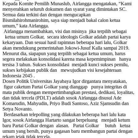
Kepada Komite Pemilih Munaslub, Airlangga mengatakan, “Kami
menyerahkan seluruh dokumen dan syarat yang dimintakan SC.
Semua data terkini dan dengan mengucapkan
Bismilahirohmanirohim, saya siap menjadi bakal calon ketua
umum,” kata Airlangga.
Airlangga menambahkan, visi dan misinya jika terpilih sebagai
ketua umum Golkar, secara ideologis Golkar adalah partai karya
kekaryaan. Dan sesuai hasil rapimnas beberapa hari lalu, Golkar
akan mendukung pemerintahan Jokowi-Jusuf Kalla sampai 2019.
Menurut dia, siapapun yang terpilih sebagai ketua umum, harus
segera melakukan konsolidasi karena masa kepemimpinan hanya
tersisa 3 tahun. Sukses konsolidasi menjadi kunci sukses pemilu,
sukses kebijakan publik dan mewujudkan visi kesejahteraan
Indonesia 2045 .
Dosen Politik Universitas Jayabaya Igor dirgantara menyatakan,
figur caketum Partai Golkar yang dianggap punya integritas di
mata publik dengan mempertimbangkan prestasi, dedikasi, loyalitas,
dan tidak tercela (PDLT) adalah sosok Airlangga disusul Ade
Komarudin, Mahyudin, Priyo Budi Santoso, Aziz Sjamsudin dan
Setya Novanto.
Berdasarkan telepolling yang dilakukan beberapa hari lalu kata
Igor, sosok Airlangga Hartarto sangat berpeluang menjadi ketum
baru Partai Golkar dengan alasan. Partai Golkar butuh ketua
umum yang bersih, punya gagasan baru membangun partai dengan
rekam jejak tidak tercela.