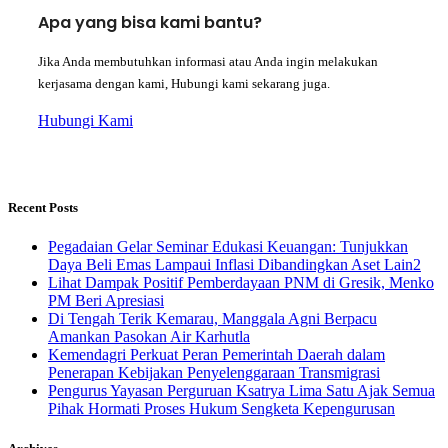
Apa yang bisa kami bantu?
Jika Anda membutuhkan informasi atau Anda ingin melakukan
kerjasama dengan kami, Hubungi kami sekarang juga.
Hubungi Kami
Recent Posts
Pegadaian Gelar Seminar Edukasi Keuangan: Tunjukkan
Daya Beli Emas Lampaui Inflasi Dibandingkan Aset Lain2
Lihat Dampak Positif Pemberdayaan PNM di Gresik, Menko
PM Beri Apresiasi
​Di Tengah Terik Kemarau, Manggala Agni Berpacu
Amankan Pasokan Air Karhutla
Kemendagri Perkuat Peran Pemerintah Daerah dalam
Penerapan Kebijakan Penyelenggaraan Transmigrasi
Pengurus Yayasan Perguruan Ksatrya Lima Satu Ajak Semua
Pihak Hormati Proses Hukum Sengketa Kepengurusan