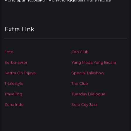
Penerapan Kebijakan Penyelenggaraan Transmigrasi
Extra Link
Foto
Oto Club
Serba-serbi
Yang Muda Yang Bicara
Sastra On Trijaya
Special Talkshow
T-Lifestyle
The Club
Travelling
Tuesday Dialogue
Zona Indo
Solo City Jazz