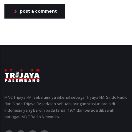
post a comment
MNC Trijaya FM (sebelumnya dikenal sebagai Trijaya FM, Sindo Radio
dan Sindo Trijaya FM) adalah sebuah jaringan stasiun radio di
Indonesia yang berdiri pada tahun 1971 dan berada dibawah
naungan MNC Radio Networks.