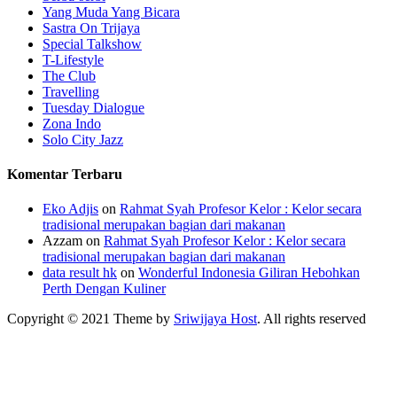
Yang Muda Yang Bicara
Sastra On Trijaya
Special Talkshow
T-Lifestyle
The Club
Travelling
Tuesday Dialogue
Zona Indo
Solo City Jazz
Komentar Terbaru
Eko Adjis
on
Rahmat Syah Profesor Kelor : Kelor secara
tradisional merupakan bagian dari makanan
Azzam
on
Rahmat Syah Profesor Kelor : Kelor secara
tradisional merupakan bagian dari makanan
data result hk
on
Wonderful Indonesia Giliran Hebohkan
Perth Dengan Kuliner
Copyright © 2021 Theme by
Sriwijaya Host
. All rights reserved