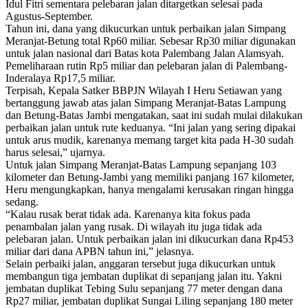
Idul Fitri sementara pelebaran jalan ditargetkan selesai pada
Agustus-September.
Tahun ini, dana yang dikucurkan untuk perbaikan jalan Simpang
Meranjat-Betung total Rp60 miliar. Sebesar Rp30 miliar digunakan
untuk jalan nasional dari Batas kota Palembang Jalan Alamsyah.
Pemeliharaan rutin Rp5 miliar dan pelebaran jalan di Palembang-
Inderalaya Rp17,5 miliar.
Terpisah, Kepala Satker BBPJN Wilayah I Heru Setiawan yang
bertanggung jawab atas jalan Simpang Meranjat-Batas Lampung
dan Betung-Batas Jambi mengatakan, saat ini sudah mulai dilakukan
perbaikan jalan untuk rute keduanya. “Ini jalan yang sering dipakai
untuk arus mudik, karenanya memang target kita pada H-30 sudah
harus selesai,” ujarnya.
Untuk jalan Simpang Meranjat-Batas Lampung sepanjang 103
kilometer dan Betung-Jambi yang memiliki panjang 167 kilometer,
Heru mengungkapkan, hanya mengalami kerusakan ringan hingga
sedang.
“Kalau rusak berat tidak ada. Karenanya kita fokus pada
penambalan jalan yang rusak. Di wilayah itu juga tidak ada
pelebaran jalan. Untuk perbaikan jalan ini dikucurkan dana Rp453
miliar dari dana APBN tahun ini,” jelasnya.
Selain perbaiki jalan, anggaran tersebut juga dikucurkan untuk
membangun tiga jembatan duplikat di sepanjang jalan itu. Yakni
jembatan duplikat Tebing Sulu sepanjang 77 meter dengan dana
Rp27 miliar, jembatan duplikat Sungai Liling sepanjang 180 meter