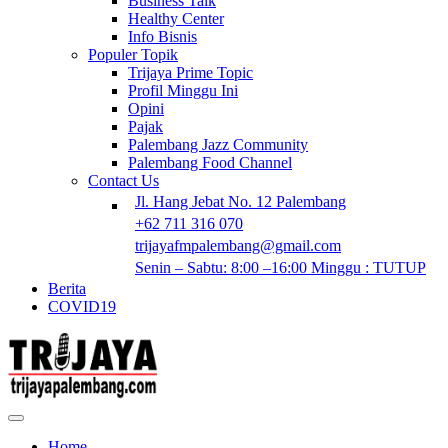
Business Talk
Healthy Center
Info Bisnis
Populer Topik
Trijaya Prime Topic
Profil Minggu Ini
Opini
Pajak
Palembang Jazz Community
Palembang Food Channel
Contact Us
Jl. Hang Jebat No. 12 Palembang
+62 711 316 070
trijayafmpalembang@gmail.com
Senin – Sabtu: 8:00 –16:00 Minggu : TUTUP
Berita
COVID19
Home