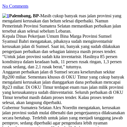
No Comments
Palembang, BP-
Masih cukup banyak ruas jalan provinsi yang
mengalami kerusakan dan belum selesai diperbaiki. Namun
Pemerintah Provinsi Sumatera Selatan memastikan perbaikan jalan
tersebut akan selesai sebelum Lebaran.
Kepala Dinas Pekerjaan Umum Bina Marga Provinsi Sumsel
Syamsul Bahri mengatakan, pihaknya sudah menginventarisir
kerusakan jalan di Sumsel. Saat ini, banyak yang sudah dilakukan
pengerjaan perbaikan dan sebagian lainnya masih proses tender.
“Untuk jalan provinsi sudah kita inventarisir. Hasilnya 85 persen
kondisinya dalam keadaan baik, 11 persen rusak ringan, 1,3 persen
rusak sedang, dan 2,1 rusak berat,” tuturnya.
Anggaran perbaikan jalan di Sumsel secara keseluruhan sekitar
Rp200 miliar. Sementara khusus di OKU Timur yang cukup banyak
mengalami kerusakan jalan dianggarkan dana perbaikan mencapai
Rp23 miliar. Di OKU Timur terdapat enam ruas jalan milik provinsi
yang kerusakannya sudah diinventarisir. Seluruh perbaikan di OKU
Timur tersebut masih dalam proses tender. Kalau proses tender
selesai, akan langsung diperbaiki.
Gubernur Sumatera Selatan Alex Noerdin mengatakan, kerusakan
jalan provinsi sudah mulai dibenahi dan pengerjaannya dilaksanakan
secara bertahap. Terlebih untuk jalan yang menjadi tanggung jawab
pemprov, sedang diperbaiki agar pengendara lebih nyaman