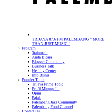
TRIJAYA 87.6 FM PALEMBANG ” MORE
THAN JUST MUSIC ”
Program
3tainment
Anda Bicara
Blogger Community
Business Talk
Healthy Center
Info Bisnis
Populer Topik
Trijaya Prime Topic
Profil Minggu Ini
Opini
Pajak
Palembang Jazz Community
Palembang Food Channel
Contact Us