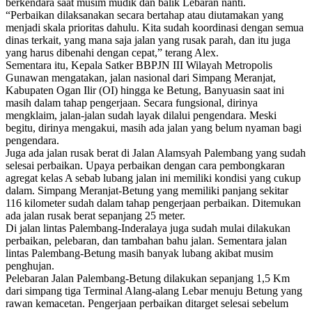
berkendara saat musim mudik dan balik Lebaran nanti.
“Perbaikan dilaksanakan secara bertahap atau diutamakan yang
menjadi skala prioritas dahulu. Kita sudah koordinasi dengan semua
dinas terkait, yang mana saja jalan yang rusak parah, dan itu juga
yang harus dibenahi dengan cepat,” terang Alex.
Sementara itu, Kepala Satker BBPJN III Wilayah Metropolis
Gunawan mengatakan, jalan nasional dari Simpang Meranjat,
Kabupaten Ogan Ilir (OI) hingga ke Betung, Banyuasin saat ini
masih dalam tahap pengerjaan. Secara fungsional, dirinya
mengklaim, jalan-jalan sudah layak dilalui pengendara. Meski
begitu, dirinya mengakui, masih ada jalan yang belum nyaman bagi
pengendara.
Juga ada jalan rusak berat di Jalan Alamsyah Palembang yang sudah
selesai perbaikan. Upaya perbaikan dengan cara pembongkaran
agregat kelas A sebab lubang jalan ini memiliki kondisi yang cukup
dalam. Simpang Meranjat-Betung yang memiliki panjang sekitar
116 kilometer sudah dalam tahap pengerjaan perbaikan. Ditemukan
ada jalan rusak berat sepanjang 25 meter.
Di jalan lintas Palembang-Inderalaya juga sudah mulai dilakukan
perbaikan, pelebaran, dan tambahan bahu jalan. Sementara jalan
lintas Palembang-Betung masih banyak lubang akibat musim
penghujan.
Pelebaran Jalan Palembang-Betung dilakukan sepanjang 1,5 Km
dari simpang tiga Terminal Alang-alang Lebar menuju Betung yang
rawan kemacetan. Pengerjaan perbaikan ditarget selesai sebelum