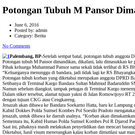
Potongan Tubuh M Pansor Di
June 6, 2016
Posted by:
admin
Category:
Berita
No Comments
Palembang, BP-
Setelah sempat batal, potongan tubuh anggota 
Potongan tubuh M Pansor dimandikan, dikafani, lalu dimasukkan ke p
Pihak keluarga Muhammad Pansor sama sekali tidak terlihat di RS 
“Keluarganya menunggu di bandara, jadi tidak lagi ke RS Bhayangka
Potongan tubuh korban yang diketahui merupakan anggota DPRD Ba
Setibanya di Terminal Kargo Bandara Sultan Mahmud Badaruddin SMB
Namun sebelum diangkut, tampak petugas di Terminal Kargo menempel 
Dalam stiker tersebut, alamat tujuan yakni di Jalan Romowijoyo RT
dengan tujuan CKG atau Cengkareng.
Jenazah akan dibawa ke Bandara Soekarno Hatta, baru ke Lampung
Kabid Dokkes‎ Polda Sumsel Kombes Pol Soesilo Pradoto mengatakan,
jenazah, untuk dibawa ke daerah asalnya. “Korban akan dimakamkan 
Sementara itu, Kabid Humas Polda Sumsel Kombes Pol R Djarod Padako
Saat ini, pihaknya masih melakukan penyelidikan dan mencari barang
Diketahui, hasil visum menerangkan kalau korban dimutilasi saat masi