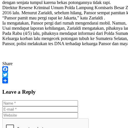
dengan senjata tumpul karena bekas potongannya tidak rapi.
Direktur Reserse Kriminal Umum Polda Lampung Komisaris Besar Za
2016 lalu. Menurut Zarialdi, sebelum hilang, Pansor sempat pamitan k
“Pansor pamit mau pergi rapat ke Jakarta,” kata Zarialdi .
Ia mengatakan, Pansor pergi dari rumah mengendarai mobil. Namun, Za
Usai mendapat laporan kehilangan, Zarialdi mengatakan, pihaknya l
Pada Rabu (4/5) lalu, pihaknya mendapat informasi dari Polda Sum
Keluarga korban lalu mengecek potongan tubuh ke Sumatera Selatan, na
Pansor, polisi melakukan tes DNA terhadap keluarga Pansor dan may
Share
Facebook
Twitter
Share
Leave a Reply