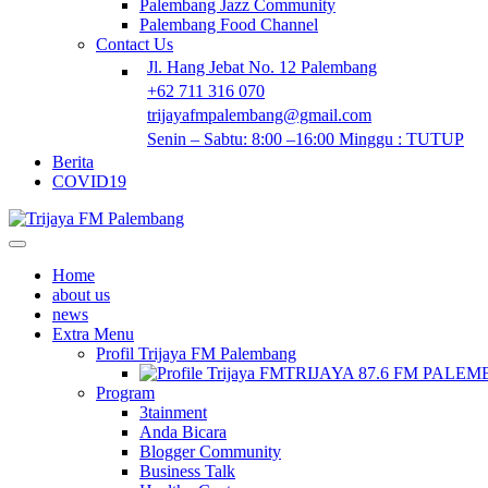
Palembang Jazz Community
Palembang Food Channel
Contact Us
Jl. Hang Jebat No. 12 Palembang
+62 711 316 070
trijayafmpalembang@gmail.com
Senin – Sabtu: 8:00 –16:00 Minggu : TUTUP
Berita
COVID19
Home
about us
news
Extra Menu
Profil Trijaya FM Palembang
TRIJAYA 87.6 FM PALE
Program
3tainment
Anda Bicara
Blogger Community
Business Talk