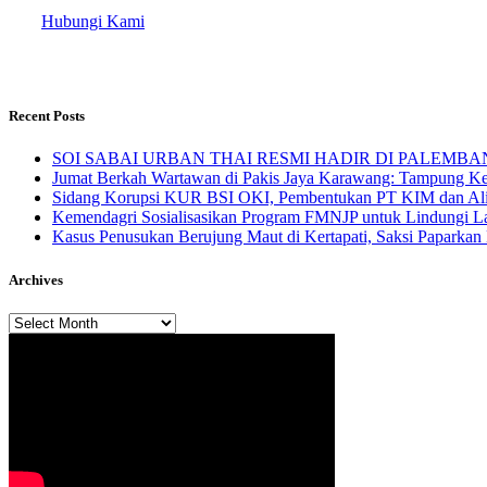
Hubungi Kami
Recent Posts
SOI SABAI URBAN THAI RESMI HADIR DI PALEMBANG Mengha
Jumat Berkah Wartawan di Pakis Jaya Karawang: Tampung Kel
Sidang Korupsi KUR BSI OKI, Pembentukan PT KIM dan Alir
Kemendagri Sosialisasikan Program FMNJP untuk Lindungi Lah
Kasus Penusukan Berujung Maut di Kertapati, Saksi Paparkan 
Archives
Archives