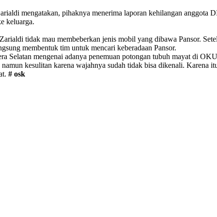
rialdi mengatakan, pihaknya menerima laporan kehilangan anggota D
e keluarga.
rialdi tidak mau membeberkan jenis mobil yang dibawa Pansor. Setelah
angsung membentuk tim untuk mencari keberadaan Pansor.
atera Selatan mengenai adanya penemuan potongan tubuh mayat di OKU
mun kesulitan karena wajahnya sudah tidak bisa dikenali. Karena itula
at.
# osk