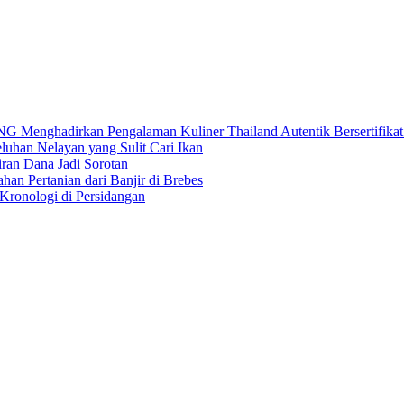
dirkan Pengalaman Kuliner Thailand Autentik Bersertifikat H
uhan Nelayan yang Sulit Cari Ikan
an Dana Jadi Sorotan
an Pertanian dari Banjir di Brebes
Kronologi di Persidangan