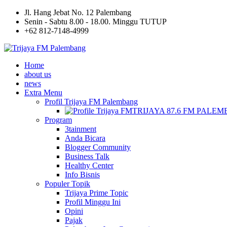
Jl. Hang Jebat No. 12 Palembang
Senin - Sabtu 8.00 - 18.00. Minggu TUTUP
+62 812-7148-4999
Home
about us
news
Extra Menu
Profil Trijaya FM Palembang
TRIJAYA 87.6 FM PALE
Program
3tainment
Anda Bicara
Blogger Community
Business Talk
Healthy Center
Info Bisnis
Populer Topik
Trijaya Prime Topic
Profil Minggu Ini
Opini
Pajak