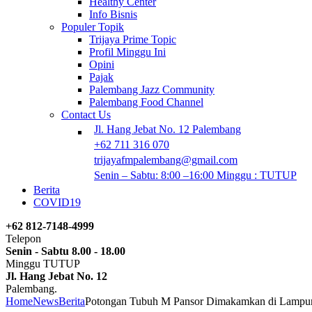
Healthy Center
Info Bisnis
Populer Topik
Trijaya Prime Topic
Profil Minggu Ini
Opini
Pajak
Palembang Jazz Community
Palembang Food Channel
Contact Us
Jl. Hang Jebat No. 12 Palembang
+62 711 316 070
trijayafmpalembang@gmail.com
Senin – Sabtu: 8:00 –16:00 Minggu : TUTUP
Berita
COVID19
+62 812-7148-4999
Telepon
Senin - Sabtu 8.00 - 18.00
Minggu TUTUP
Jl. Hang Jebat No. 12
Palembang.
Home
News
Berita
Potongan Tubuh M Pansor Dimakamkan di Lampu