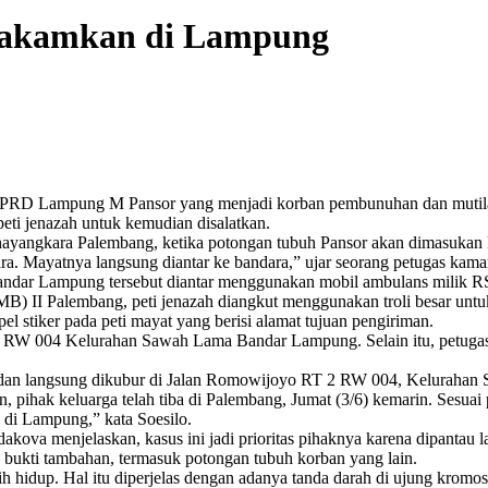
makamkan di Lampung
DPRD Lampung M Pansor yang menjadi korban pembunuhan dan mutilasi 
eti jenazah untuk kemudian disalatkan.
Bhayangkara Palembang, ketika potongan tubuh Pansor akan dimasukan 
ra. Mayatnya langsung diantar ke bandara,” ujar seorang petugas ka
ndar Lampung tersebut diantar menggunakan mobil ambulans milik R
) II Palembang, peti jenazah diangkut menggunakan troli besar untu
stiker pada peti mayat yang berisi alamat tujuan pengiriman.
 2 RW 004 Kelurahan Sawah Lama Bandar Lampung. Selain itu, petugas
 dan langsung dikubur di Jalan Romowijoyo RT 2 RW 004, Keluraha
 pihak keluarga telah tiba di Palembang, Jumat (3/6) kemarin. Sesua
di Lampung,” kata Soesilo.
va menjelaskan, kasus ini jadi prioritas pihaknya karena dipantau l
 bukti tambahan, termasuk potongan tubuh korban yang lain.
h hidup. Hal itu diperjelas dengan adanya tanda darah di ujung kromoso