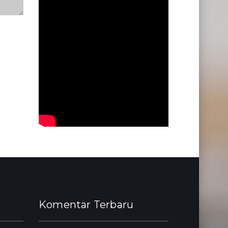
Komentar Terbaru