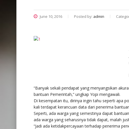
June 10, 2016
Posted by:
admin
Catego
“Banyak sekali pendapat yang menyangsikan akuras
bantuan Pemerintah,” ungkap Yopi mengawali.
Di kesempatan itu, dirinya ingin tahu seperti apa
kali terdapat kerancuan data dari penerima bantu
Seperti, ada warga yang semestinya dapat bantuan se
ada warga yang seharusnya tidak dapat, malah just
“Jadi ada ketidakpercayaan terhadap penerima pene