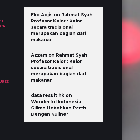
Eko Adjis
on
Rahmat Syah
Profesor Kelor : Kelor
da
ara
secara tradisional
merupakan bagian dari
makanan
Azzam
on
Rahmat Syah
Profesor Kelor : Kelor
secara tradisional
merupakan bagian dari
makanan
 Jazz
data result hk
on
Wonderful Indonesia
Giliran Hebohkan Perth
Dengan Kuliner