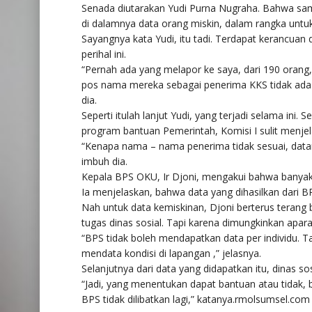
Senada diutarakan Yudi Purna Nugraha. Bahwa sam
di dalamnya data orang miskin, dalam rangka untu
Sayangnya kata Yudi, itu tadi. Terdapat kerancua
perihal ini.
“Pernah ada yang melapor ke saya, dari 190 orang,
pos nama mereka sebagai penerima KKS tidak ada la
dia.
Seperti itulah lanjut Yudi, yang terjadi selama in
program bantuan Pemerintah, Komisi I sulit menjel
“Kenapa nama – nama penerima tidak sesuai, datanya
imbuh dia.
Kepala BPS OKU, Ir Djoni, mengakui bahwa banyak 
Ia menjelaskan, bahwa data yang dihasilkan dari BP
Nah untuk data kemiskinan, Djoni berterus terang 
tugas dinas sosial. Tapi karena dimungkinkan apa
“BPS tidak boleh mendapatkan data per individu. T
mendata kondisi di lapangan ,” jelasnya.
Selanjutnya dari data yang didapatkan itu, dinas sosi
“Jadi, yang menentukan dapat bantuan atau tidak
BPS tidak dilibatkan lagi,” katanya.rmolsumsel.com