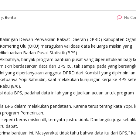
ry:
Berita
No Co
Kalangan Dewan Perwakilan Rakyat Daerah (DPRD) Kabupaten Oga
Komering Ulu (OKU) meragukan validitas data keluarga miskin yang
dikeluarkan Badan Pusat Statistik (BPS).
Akibatnya, banyak program bantuan pusat yang diperuntukkan bagi k
miskin berdasarkan data dari BPS itu, tak sampai pada yang bersangk
Ini yang dipertanyakan anggota DPRD dari Komisi I yang dipimpin la
ketuanya Yopi Sahrudin, saat melakukan kunjungan kerja ke BPS set
Rabu (8/6).
i data BPS, padahal data inilah yang dijadikan acuan untuk program
 pola BPS dalam melakukan pendataan. Karena terus terang kata Yopi, 
an program Pemerintah.
perti beras miskin dll, ternyata justru tidak. Dan begitu juga sebali
ru dapat.
rima bantuan ini. Masyarakat tidak tahu bahwa data itu dari BPS,” ka