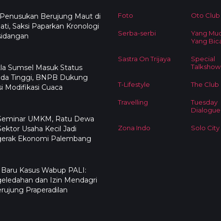
Foto
Oto Club
 Penusukan Berujung Maut di
ati, Saksi Paparkan Kronologi
Serba-serbi
Yang Mu
sidangan
Yang Bic
Sastra On Trijaya
Special
Talkshow
la Sumsel Masuk Status
da Tinggi, BNPB Dukung
T-Lifestyle
The Club
i Modifikasi Cuaca
Travelling
Tuesday
Dialogue
 Seminar UMKM, Ratu Dewa
Zona Indo
Solo City
Sektor Usaha Kecil Jadi
erak Ekonomi Palembang
 Baru Kasus Wabup PALI:
eledahan dan Izin Mendagri
erujung Praperadilan