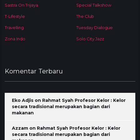
Sastra On Trijaya
Special Talkshow
T-Lifestyle
The Club
Travelling
Tuesday Dialogue
Zona Indo
Solo City Jazz
Komentar Terbaru
Eko Adjis
on
Rahmat Syah Profesor Kelor : Kelor
secara tradisional merupakan bagian dari
makanan
Azzam
on
Rahmat Syah Profesor Kelor : Kelor
secara tradisional merupakan bagian dari