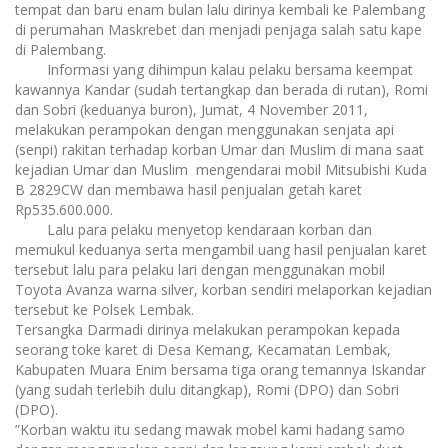
tempat dan baru enam bulan lalu dirinya kembali ke Palembang
di perumahan Maskrebet dan menjadi penjaga salah satu kape
di Palembang.
Informasi yang dihimpun kalau pelaku bersama keempat
kawannya Kandar (sudah tertangkap dan berada di rutan), Romi
dan Sobri (keduanya buron), Jumat, 4 November 2011,
melakukan perampokan dengan menggunakan senjata api
(senpi) rakitan terhadap korban Umar dan Muslim di mana saat
kejadian Umar dan Muslim mengendarai mobil Mitsubishi Kuda
B 2829CW dan membawa hasil penjualan getah karet
Rp535.600.000.
Lalu para pelaku menyetop kendaraan korban dan
memukul keduanya serta mengambil uang hasil penjualan karet
tersebut lalu para pelaku lari dengan menggunakan mobil
Toyota Avanza warna silver, korban sendiri melaporkan kejadian
tersebut ke Polsek Lembak.
Tersangka Darmadi dirinya melakukan perampokan kepada
seorang toke karet di Desa Kemang, Kecamatan Lembak,
Kabupaten Muara Enim bersama tiga orang temannya Iskandar
(yang sudah terlebih dulu ditangkap), Romi (DPO) dan Sobri
(DPO).
”Korban waktu itu sedang mawak mobel kami hadang samo