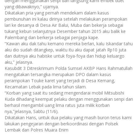
dengan menggunakan senpi dan langsung kami embek duet
yang dibawaknyo,” ujarnya.
Dikatakan pria yang pernah mendekam dalam kasus
pembunuhan ini kalau dirinya setelah melakukan perampokan
lari ke desanya di Desa Air Balui, Muba dan bekerja sebagai
tukang kebun selanjutnya Desember tahun 2015 aku balik ke
Palembang dan berkerja sebagai penjaga kape.
”Kawan aku dak tahu kemano mereka berlari, kalu Iskandar tahu
aku dio sudah ditangkep, waktu itu aku dapat jatah Rp10 juta
dan duitnya aku habiske untuk foya-foya dan hidup keluargo
aku,” jelasnya.
Kasubdit 3 Ditreskrimum Polda Sumsel AKBP Hans Rahmatullah
mengatakan tersangka merupakan DPO dalam kasus
perampokan Touke karet yang terjadi di Desa Kemang,
Kecamatan Lebak pada lima tahun silam.
“Korban yang saat itu sedang mengendarai mobil Mitsubishi
Kuda dihadang keempat pelaku dengan menggunakan senpi dan
berhasil mengambil uang lima ratus juta milik korban
nya,”jelasnya, Sabtu (11/6).
Dikatakan Hans, untuk dua pelaku yang masih buron terus kami
lakukan pengejaran dengan berkoordinasi dengan Polsek
Lembak dan Polres Muara Enim