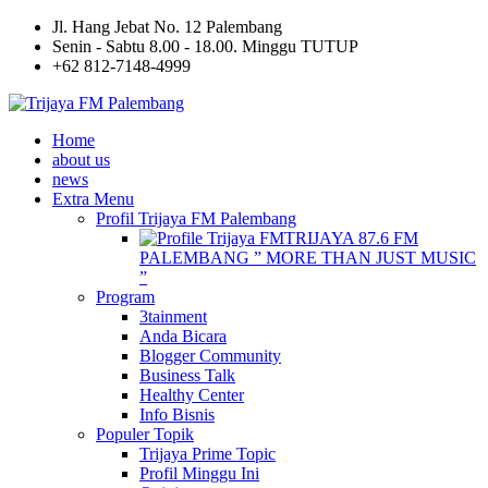
Jl. Hang Jebat No. 12 Palembang
Senin - Sabtu 8.00 - 18.00. Minggu TUTUP
+62 812-7148-4999
Home
about us
news
Extra Menu
Profil Trijaya FM Palembang
TRIJAYA 87.6 FM
PALEMBANG ” MORE THAN JUST MUSIC
”
Program
3tainment
Anda Bicara
Blogger Community
Business Talk
Healthy Center
Info Bisnis
Populer Topik
Trijaya Prime Topic
Profil Minggu Ini