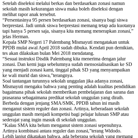
Setelah diseleksi melalui berkas dan berdasarkan zonasi namun
sekolah masih kekurangan siswa maka boleh diseleksi dengan
melihat rapor anak tersebut.
“Persentasinya 95 persen berdasarkan zonasi, sisanya bagi siswa
berprestasi. Jadi untuk siswa berprestasi memang tetap ada kuotanya
tapi hanya 5 persen saja, sisanya kita memang menerapkan zonasi,”
jelas Herman.
Kepala SMP Negeri 17 Palembang Mismayuti mengatakan untuk
PPDB mulai awal April 2018 sudah dibuka. Kendati pun demikian,
tes akan dilakukan bulan Mei 2018 mendatang.
“Sesuai instruksi Disdik Palembang kita menerima dengan jalur
zonasi. Dan kemi juga sebelumnya sudah mensosialisasikan ke SD
yang menjadi zonasi kami, tinggal pihak SD yang menyampaikan
ke wali murid dan siswa,”terangnya.
Soal tantangan turunnya sekolah unggulan jika adanya zonasi,
Mismayuti mengaku bahwa yang penting adalah kualitas pendidikan
bagaimana pihak sekolah memberikan pembelajaran dan sarana dan
prasarana sebagaimana predikat sekolah unggulan yang diraih.
Berbeda dengan jenjang SMA/SMK, PPDB tahun ini masih
menganut sistem reguler dan zonasi. Artinya, keberadaan sekolah
unggulan masih menjadi kompetisi bagi pelajar lulusan SMP atau
sederajat yang ingin masuk di sekolah unggulan.
“Kalau SMA kita belum menganut sistem zonasi sepenuhnya.
Artinya kombinasi antara reguler dan zonasi,”terang Widodo.
Lebih lanjut dikatakan bahwa, ada beberapa sekolah yang memang