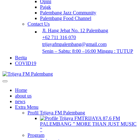
Opini
Pajak
Palembang Jazz Community
Palembang Food Channel
Contact Us
Jl. Hang Jebat No. 12 Palembang
+62 711 316 070
trijayafmpalembang@gmail.com
Senin – Sabtu: 8:00 –16:00 Minggu : TUTUP
Berita
COVID19
Home
about us
news
Extra Menu
Profil Trijaya FM Palembang
TRIJAYA 87.6 FM
PALEMBANG ” MORE THAN JUST MUSIC
”
Program