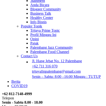
3tainment
Anda Bicara
Blogger Community
Business Talk
Healthy Center
Info Bisnis
Populer Topik
Trijaya Prime Topic
Profil Minggu Ini
Opini
Pajak
Palembang Jazz Community
Palembang Food Channel
Contact Us
Jl. Hang Jebat No. 12 Palembang
+62 711 316 070
trijayafmpalembang@gmail.com
Senin – Sabtu: 8:00 –16:00 Minggu : TUTUP
Berita
COVID19
+62 812-7148-4999
Telepon
Senin - Sabtu 8.00 - 18.00