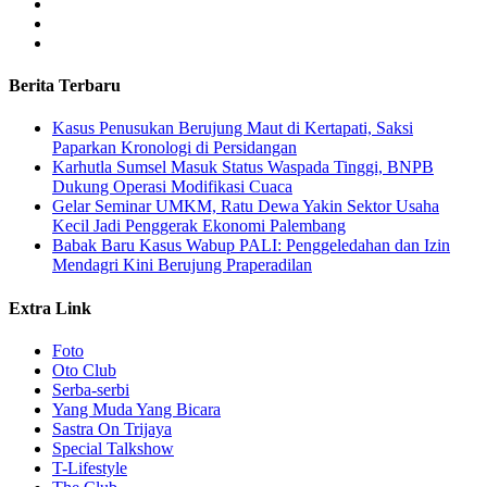
Berita Terbaru
Kasus Penusukan Berujung Maut di Kertapati, Saksi
Paparkan Kronologi di Persidangan
Karhutla Sumsel Masuk Status Waspada Tinggi, BNPB
Dukung Operasi Modifikasi Cuaca
Gelar Seminar UMKM, Ratu Dewa Yakin Sektor Usaha
Kecil Jadi Penggerak Ekonomi Palembang
Babak Baru Kasus Wabup PALI: Penggeledahan dan Izin
Mendagri Kini Berujung Praperadilan
Extra Link
Foto
Oto Club
Serba-serbi
Yang Muda Yang Bicara
Sastra On Trijaya
Special Talkshow
T-Lifestyle