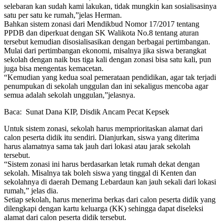
selebaran kan sudah kami lakukan, tidak mungkin kan sosialisasinya
satu per satu ke rumah,”jelas Herman.
Bahkan sistem zonasi dari Mendikbud Nomor 17/2017 tentang
PPDB dan diperkuat dengan SK Walikota No.8 tentang aturan
tersebut kemudian disosialisasikan dengan berbagai pertimbangan.
Mulai dari pertimbangan ekonomi, misalnya jika siswa berangkat
sekolah dengan naik bus tiga kali dengan zonasi bisa satu kali, pun
juga bisa mengentas kemacetan.
“Kemudian yang kedua soal pemerataan pendidikan, agar tak terjadi
penumpukan di sekolah unggulan dan ini sekaligus mencoba agar
semua adalah sekolah unggulan,”jelasnya.
Baca:
Sunat Dana KIP, Disdik Ancam Pecat Kepsek
Untuk sistem zonasi, sekolah harus memprioritaskan alamat dari
calon peserta didik itu sendiri. Dianjurkan, siswa yang diterima
harus alamatnya sama tak jauh dari lokasi atau jarak sekolah
tersebut.
“Sistem zonasi ini harus berdasarkan letak rumah dekat dengan
sekolah. Misalnya tak boleh siswa yang tinggal di Kenten dan
sekolahnya di daerah Demang Lebardaun kan jauh sekali dari lokasi
rumah,” jelas dia.
Setiap sekolah, harus menerima berkas dari calon peserta didik yang
dilengkapi dengan kartu keluarga (KK) sehingga dapat diseleksi
alamat dari calon peserta didik tersebut.