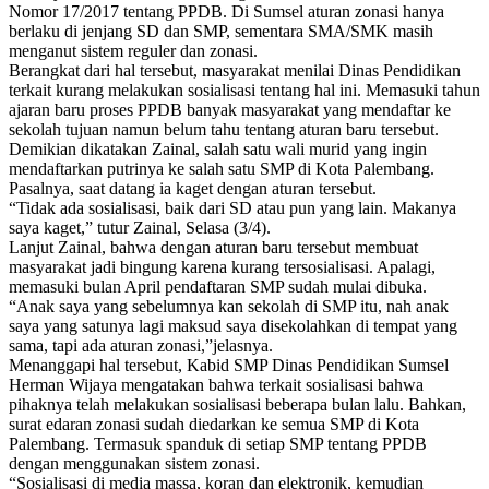
Nomor 17/2017 tentang PPDB. Di Sumsel aturan zonasi hanya
berlaku di jenjang SD dan SMP, sementara SMA/SMK masih
menganut sistem reguler dan zonasi.
Berangkat dari hal tersebut, masyarakat menilai Dinas Pendidikan
terkait kurang melakukan sosialisasi tentang hal ini. Memasuki tahun
ajaran baru proses PPDB banyak masyarakat yang mendaftar ke
sekolah tujuan namun belum tahu tentang aturan baru tersebut.
Demikian dikatakan Zainal, salah satu wali murid yang ingin
mendaftarkan putrinya ke salah satu SMP di Kota Palembang.
Pasalnya, saat datang ia kaget dengan aturan tersebut.
“Tidak ada sosialisasi, baik dari SD atau pun yang lain. Makanya
saya kaget,” tutur Zainal, Selasa (3/4).
Lanjut Zainal, bahwa dengan aturan baru tersebut membuat
masyarakat jadi bingung karena kurang tersosialisasi. Apalagi,
memasuki bulan April pendaftaran SMP sudah mulai dibuka.
“Anak saya yang sebelumnya kan sekolah di SMP itu, nah anak
saya yang satunya lagi maksud saya disekolahkan di tempat yang
sama, tapi ada aturan zonasi,”jelasnya.
Menanggapi hal tersebut, Kabid SMP Dinas Pendidikan Sumsel
Herman Wijaya mengatakan bahwa terkait sosialisasi bahwa
pihaknya telah melakukan sosialisasi beberapa bulan lalu. Bahkan,
surat edaran zonasi sudah diedarkan ke semua SMP di Kota
Palembang. Termasuk spanduk di setiap SMP tentang PPDB
dengan menggunakan sistem zonasi.
“Sosialisasi di media massa, koran dan elektronik, kemudian