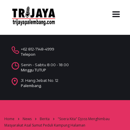
+62 812-7148-4999
Telepon
Senin - Sabtu 8.00 - 18.00
Minggu TUTUP
Jl. Hang Jebat No. 12
Palembang.
Home
News
Berita
"Soera Kita" Djoss Menghimbau
Masyarakat Asal Sumut Peduli Kampung Halaman