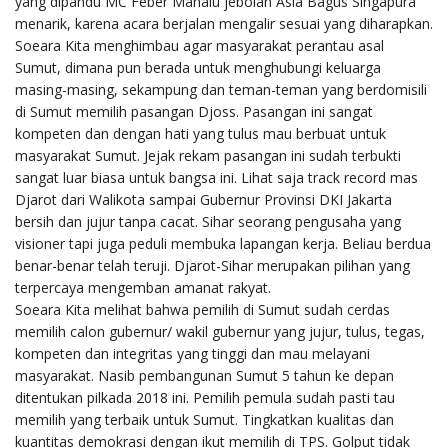
yang dipandu MC Feber Manalu jebolan Asia Bagus Singapura
menarik, karena acara berjalan mengalir sesuai yang diharapkan.
Soeara Kita menghimbau agar masyarakat perantau asal
Sumut, dimana pun berada untuk menghubungi keluarga
masing-masing, sekampung dan teman-teman yang berdomisili
di Sumut memilih pasangan Djoss. Pasangan ini sangat
kompeten dan dengan hati yang tulus mau berbuat untuk
masyarakat Sumut. Jejak rekam pasangan ini sudah terbukti
sangat luar biasa untuk bangsa ini. Lihat saja track record mas
Djarot dari Walikota sampai Gubernur Provinsi DKI Jakarta
bersih dan jujur tanpa cacat. Sihar seorang pengusaha yang
visioner tapi juga peduli membuka lapangan kerja. Beliau berdua
benar-benar telah teruji. Djarot-Sihar merupakan pilihan yang
terpercaya mengemban amanat rakyat.
Soeara Kita melihat bahwa pemilih di Sumut sudah cerdas
memilih calon gubernur/ wakil gubernur yang jujur, tulus, tegas,
kompeten dan integritas yang tinggi dan mau melayani
masyarakat. Nasib pembangunan Sumut 5 tahun ke depan
ditentukan pilkada 2018 ini. Pemilih pemula sudah pasti tau
memilih yang terbaik untuk Sumut. Tingkatkan kualitas dan
kuantitas demokrasi dengan ikut memilih di TPS. Golput tidak