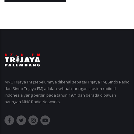
MNC Trijaya FM (sebelumnya dikenal sebagai Trijaya FM, Sindo Radio
dan Sindo Trijaya FM) adalah sebuah jaringan stasiun radio di
Indonesia yang berdiri pada tahun 1971 dan berada dibawah
naungan MNC Radio Networks.