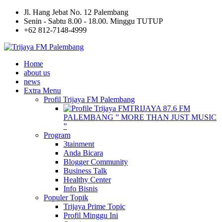
Jl. Hang Jebat No. 12 Palembang
Senin - Sabtu 8.00 - 18.00. Minggu TUTUP
+62 812-7148-4999
Home
about us
news
Extra Menu
Profil Trijaya FM Palembang
TRIJAYA 87.6 FM
PALEMBANG ” MORE THAN JUST MUSIC
”
Program
3tainment
Anda Bicara
Blogger Community
Business Talk
Healthy Center
Info Bisnis
Populer Topik
Trijaya Prime Topic
Profil Minggu Ini