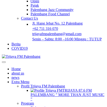
Opini
Pajak
Palembang Jazz Community
Palembang Food Channel
Contact Us
Jl. Hang Jebat No. 12 Palembang
+62 711 316 070
trijayafmpalembang@gmail.com
Senin – Sabtu: 8:00 –16:00 Minggu : TUTUP
Berita
COVID19
Home
about us
news
Extra Menu
Profil Trijaya FM Palembang
TRIJAYA 87.6 FM
PALEMBANG ” MORE THAN JUST MUSIC
”
Program