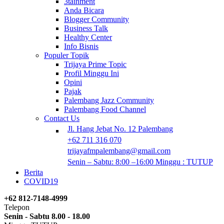
3tainment
Anda Bicara
Blogger Community
Business Talk
Healthy Center
Info Bisnis
Populer Topik
Trijaya Prime Topic
Profil Minggu Ini
Opini
Pajak
Palembang Jazz Community
Palembang Food Channel
Contact Us
Jl. Hang Jebat No. 12 Palembang
+62 711 316 070
trijayafmpalembang@gmail.com
Senin – Sabtu: 8:00 –16:00 Minggu : TUTUP
Berita
COVID19
+62 812-7148-4999
Telepon
Senin - Sabtu 8.00 - 18.00