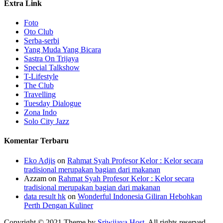
Extra Link
Foto
Oto Club
Serba-serbi
Yang Muda Yang Bicara
Sastra On Trijaya
Special Talkshow
T-Lifestyle
The Club
Travelling
Tuesday Dialogue
Zona Indo
Solo City Jazz
Komentar Terbaru
Eko Adjis
on
Rahmat Syah Profesor Kelor : Kelor secara
tradisional merupakan bagian dari makanan
Azzam
on
Rahmat Syah Profesor Kelor : Kelor secara
tradisional merupakan bagian dari makanan
data result hk
on
Wonderful Indonesia Giliran Hebohkan
Perth Dengan Kuliner
Copyright © 2021 Theme by
Sriwijaya Host
. All rights reserved