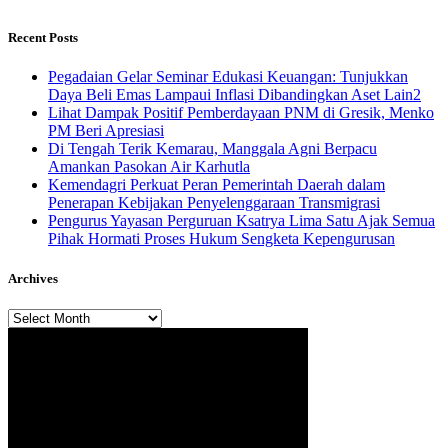
Recent Posts
Pegadaian Gelar Seminar Edukasi Keuangan: Tunjukkan
Daya Beli Emas Lampaui Inflasi Dibandingkan Aset Lain2
Lihat Dampak Positif Pemberdayaan PNM di Gresik, Menko
PM Beri Apresiasi
​Di Tengah Terik Kemarau, Manggala Agni Berpacu
Amankan Pasokan Air Karhutla
Kemendagri Perkuat Peran Pemerintah Daerah dalam
Penerapan Kebijakan Penyelenggaraan Transmigrasi
Pengurus Yayasan Perguruan Ksatrya Lima Satu Ajak Semua
Pihak Hormati Proses Hukum Sengketa Kepengurusan
Archives
Archives