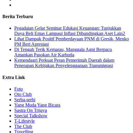
Berita Terbaru
Pegadaian Gelar Seminar Edukasi Keuangan: Tunjukkan
Daya Beli Emas Lampaui Inflasi Dibandingkan Aset Lain2
Lihat Dampak Positif Pemberdayaan PNM di Gresik, Menko
PM Beri Apresiasi
​Di Tengah Terik Kemarau, Manggala Agni Berpacu
Amankan Pasokan Air Karhutla
Kemendagri Perkuat Peran Pemerintah Daerah dalam
Penerapan Kebijakan Penyelenggaraan Transmigrasi
Extra Link
Foto
Oto Club
Serba-serbi
Yang Muda Yang Bicara
Sastra On Trijaya
Special Talkshow
T-Lifestyle
The Club
Travelling