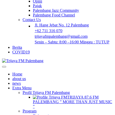
Opini
Pajak
Palembang Jazz Community
Palembang Food Channel
Contact Us
Jl. Hang Jebat No. 12 Palembang
+62 711 316 070
trijayafmpalembang@gmail.com
Senin – Sabtu: 8:00 –16:00 Minggu : TUTUP
Berita
COVID19
Home
about us
news
Extra Menu
Profil Trijaya FM Palembang
TRIJAYA 87.6 FM
PALEMBANG ” MORE THAN JUST MUSIC
”
Program