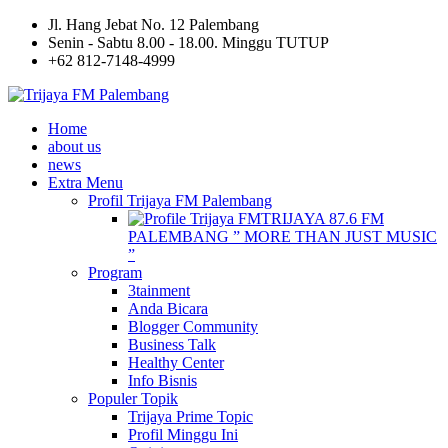
Jl. Hang Jebat No. 12 Palembang
Senin - Sabtu 8.00 - 18.00. Minggu TUTUP
+62 812-7148-4999
Home
about us
news
Extra Menu
Profil Trijaya FM Palembang
TRIJAYA 87.6 FM
PALEMBANG ” MORE THAN JUST MUSIC
”
Program
3tainment
Anda Bicara
Blogger Community
Business Talk
Healthy Center
Info Bisnis
Populer Topik
Trijaya Prime Topic
Profil Minggu Ini