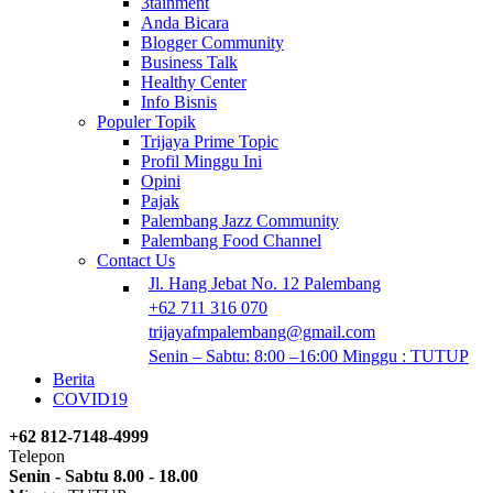
3tainment
Anda Bicara
Blogger Community
Business Talk
Healthy Center
Info Bisnis
Populer Topik
Trijaya Prime Topic
Profil Minggu Ini
Opini
Pajak
Palembang Jazz Community
Palembang Food Channel
Contact Us
Jl. Hang Jebat No. 12 Palembang
+62 711 316 070
trijayafmpalembang@gmail.com
Senin – Sabtu: 8:00 –16:00 Minggu : TUTUP
Berita
COVID19
+62 812-7148-4999
Telepon
Senin - Sabtu 8.00 - 18.00