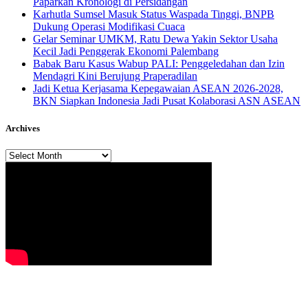
Paparkan Kronologi di Persidangan
Karhutla Sumsel Masuk Status Waspada Tinggi, BNPB
Dukung Operasi Modifikasi Cuaca
Gelar Seminar UMKM, Ratu Dewa Yakin Sektor Usaha
Kecil Jadi Penggerak Ekonomi Palembang
Babak Baru Kasus Wabup PALI: Penggeledahan dan Izin
Mendagri Kini Berujung Praperadilan
Jadi Ketua Kerjasama Kepegawaian ASEAN 2026-2028,
BKN Siapkan Indonesia Jadi Pusat Kolaborasi ASN ASEAN
Archives
Archives