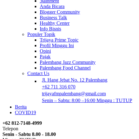
3tainment
Anda Bicara
Blogger Community
Business Talk
Healthy Center
Info Bisnis
Populer Topik
Trijaya Prime Topic
Profil Minggu Ini
Opini
Pajak
Palembang Jazz Community
Palembang Food Channel
Contact Us
Jl. Hang Jebat No. 12 Palembang
+62 711 316 070
trijayafmpalembang@gmail.com
Senin – Sabtu: 8:00 –16:00 Minggu : TUTUP
Berita
COVID19
+62 812-7148-4999
Telepon
Senin - Sabtu 8.00 - 18.00