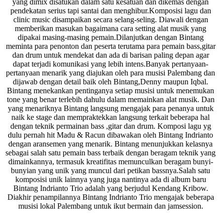
yang dimix disatukan dalam satu kesatuan dan dikemas dengan
pendekatan serius tapi santai dan menghibur.Komposisi lagu dan
clinic music disampaikan secara selang-seling. Diawali dengan
memberikan masukan bagaimana cara setting alat musik yang
dipakai masing-masing pemain.Dilanjutkan dengan Bintang
meminta para penonton dan peserta terutama para pemain bass,gitar
dan drum untuk mendekat dan ada di barisan paling depan agar
dapat terjadi komunikasi yang lebih intens.Banyak pertanyaan-
pertanyaan menarik yang diajukan oleh para musisi Palembang dan
dijawab dengan detail baik oleh Bintang,Denny maupun Iqbal.
Bintang menekankan pentinganya setiap musisi untuk menemukan
tone yang benar terlebih dahulu dalam memainkan alat musik. Dan
yang menariknya Bintang langsung mengajak para penanya untuk
naik ke stage dan mempraktekkan langsung terkait beberapa hal
dengan teknik permainan bass ,gitar dan drum. Komposi lagu yg
dulu pernah hit Madu & Racun dibawakan oleh Bintang Indrianto
dengan aransemen yang menarik. Bintang menunjukkan kelasnya
sebagai salah satu pemain bass terbaik dengan beragam teknik yang
dimainkannya, termasuk kreatifitas memunculkan beragam bunyi-
bunyian yang unik yang muncul dari petikan bassnya.Salah satu
komposisi unik lainnya yang juga nantinya ada di album baru
Bintang Indrianto Trio adalah yang berjudul Kendang Kribow.
Diakhir penampilannya Bintang Indrianto Trio mengajak beberapa
musisi lokal Palembang untuk ikut bermain dan jamsession.