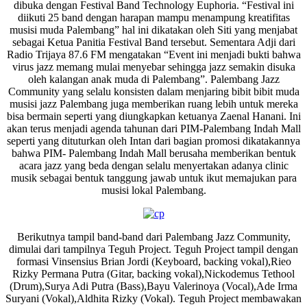
dibuka dengan Festival Band Technology Euphoria. “Festival ini
diikuti 25 band dengan harapan mampu menampung kreatifitas
musisi muda Palembang” hal ini dikatakan oleh Siti yang menjabat
sebagai Ketua Panitia Festival Band tersebut. Sementara Adji dari
Radio Trijaya 87.6 FM mengatakan “Event ini menjadi bukti bahwa
virus jazz memang mulai menyebar sehingga jazz semakin disuka
oleh kalangan anak muda di Palembang”. Palembang Jazz
Community yang selalu konsisten dalam menjaring bibit bibit muda
musisi jazz Palembang juga memberikan ruang lebih untuk mereka
bisa bermain seperti yang diungkapkan ketuanya Zaenal Hanani. Ini
akan terus menjadi agenda tahunan dari PIM-Palembang Indah Mall
seperti yang dituturkan oleh Intan dari bagian promosi dikatakannya
bahwa PIM- Palembang Indah Mall berusaha memberikan bentuk
acara jazz yang beda dengan selalu menyertakan adanya clinic
musik sebagai bentuk tanggung jawab untuk ikut memajukan para
musisi lokal Palembang.
Berikutnya tampil band-band dari Palembang Jazz Community,
dimulai dari tampilnya Teguh Project. Teguh Project tampil dengan
formasi Vinsensius Brian Jordi (Keyboard, backing vokal),Rieo
Rizky Permana Putra (Gitar, backing vokal),Nickodemus Tethool
(Drum),Surya Adi Putra (Bass),Bayu Valerinoya (Vocal),Ade Irma
Suryani (Vokal),Aldhita Rizky (Vokal). Teguh Project membawakan