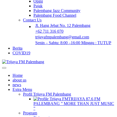
Opini
Pajak
Palembang Jazz Community
Palembang Food Channel
Contact Us
Jl. Hang Jebat No. 12 Palembang
+62 711 316 070
trijayafmpalembang@gmail.com
Senin – Sabtu: 8:00 –16:00 Minggu : TUTUP
Berita
COVID19
Home
about us
news
Extra Menu
Profil Trijaya FM Palembang
TRIJAYA 87.6 FM
PALEMBANG ” MORE THAN JUST MUSIC
”
Program