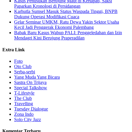
Kasus Penusukan Berujung Maut di Kertapati, Saksi
Paparkan Kronologi di Persidangan
Karhutla Sumsel Masuk Status Waspada Tinggi, BNPB
Dukung Operasi Modifikasi Cuaca
Gelar Seminar UMKM, Ratu Dewa Yakin Sektor Usaha
Kecil Jadi Penggerak Ekonomi Palembang
Babak Baru Kasus Wabup PALI: Penggeledahan dan Izin
Mendagri Kini Berujung Praperadilan
Extra Link
Foto
Oto Club
Serba-serbi
Yang Muda Yang Bicara
Sastra On Trijaya
Special Talkshow
T-Lifestyle
The Club
Travelling
Tuesday Dialogue
Zona Indo
Solo City Jazz
Komentar Terbaru