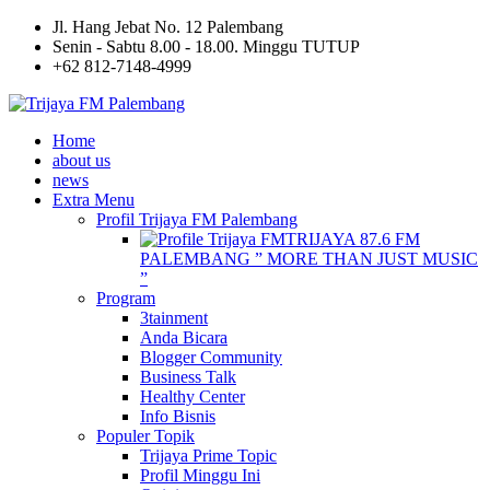
Jl. Hang Jebat No. 12 Palembang
Senin - Sabtu 8.00 - 18.00. Minggu TUTUP
+62 812-7148-4999
Home
about us
news
Extra Menu
Profil Trijaya FM Palembang
TRIJAYA 87.6 FM
PALEMBANG ” MORE THAN JUST MUSIC
”
Program
3tainment
Anda Bicara
Blogger Community
Business Talk
Healthy Center
Info Bisnis
Populer Topik
Trijaya Prime Topic
Profil Minggu Ini