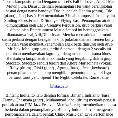
4 buah komposisi yaitu Denganmu , Let’s Fall In Love , All Of Me ,
Moving On. Disusul dengan penampilan Hei yang beranggotan
sesuai denga nama bandnya Trio ini adalah Hendra (drum), Edo
(piano) , Ian ( bass). Hei memainkan 3 buah komposisi fusion yaitu
Smiling Faces,Friend & Stranger, Flying East. Penampilan atraktif
dimunculkan oleh EMS Creative Percussion, grup perkusi yang
dibina oleh Entertainment Music School ini beranggotakan
diantaranya Ical,Arif,Dhio,Irvan. Mereka memadukan harmoni
suara perkusi dengan beragam teknik pukulan dan aransemen bunyi-
bunyian yang memikat.Penampilan agak beda diusung oleh grup
Mr.Jack John, grup yang terdiri 6 personil dengan 2 vocalis ini
dominan membawakan lagu-lagu dengan sentuhan irama blues.
Berikutnya tampil anak-anak muda yang tergabung dalam grup
Staccato. Staccato sendiri terdiri dari Andre Martadinata (vokal),
Roby (drum) , Riski (gitar) , Agung (bass) , Icha (keyboard)
penampilan mereka cukup menghibur penonton dengan 3 lagu
berturut-turut yaitu Spend The Night, Celebrate, Rame-rame.
Bintang Indrianto Trio dengan formasi Bintang Indrianto (bass) ,
Danny Chasmala (gitar) , Muhammad Iqbal (drum) menjadi pengisi
puncak acara PIM Jazz Festival. Mereka bertiga memberikan nuansa
berbeda dalam penampilannya. Bintang Indrianto Trio mengemas
perfomancenya dalam bentuk Clinic Music dan Live Perfomance