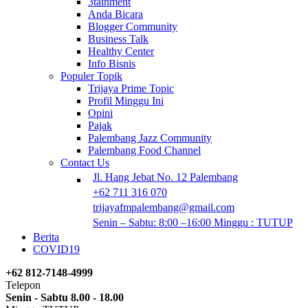
3tainment
Anda Bicara
Blogger Community
Business Talk
Healthy Center
Info Bisnis
Populer Topik
Trijaya Prime Topic
Profil Minggu Ini
Opini
Pajak
Palembang Jazz Community
Palembang Food Channel
Contact Us
Jl. Hang Jebat No. 12 Palembang
+62 711 316 070
trijayafmpalembang@gmail.com
Senin – Sabtu: 8:00 –16:00 Minggu : TUTUP
Berita
COVID19
+62 812-7148-4999
Telepon
Senin - Sabtu 8.00 - 18.00