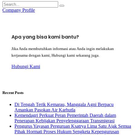
Company Profile
Apa yang bisa kami bantu?
Jika Anda membutuhkan informasi atau Anda ingin melakukan
kerjasama dengan kami, Hubungi kami sekarang juga.
Hubungi Kami
Recent Posts
​Di Tengah Terik Kemarau, Manggala Agni Berpacu
Amankan Pasokan Air Karhutla
Kemendagri Perkuat Peran Pemerintah Daerah dalam
Penerapan Kebijakan Penyelenggaraan Transmigrasi
Pengurus Yayasan Perguruan Ksatrya Lima Satu Ajak Semua
Pihak Hormati Proses Hukum Sengketa Kepengurusan