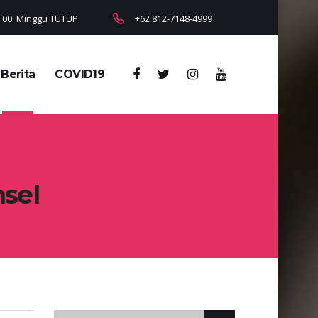
18.00. Minggu TUTUP
+62 812-7148-4999
Berita
COVID19
sel