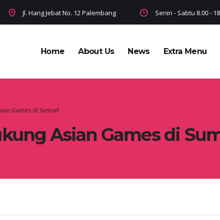
Jl. Hang Jebat No. 12 Palembang
Senin - Sabtu 8.00 - 
Home
About Us
News
Extra Menu
sian Games di Sumsel
ukung Asian Games di Sum