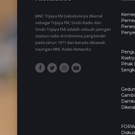
Kemen
MNC Trijaya FM (sebelumnya dikenal
Pemer
sebagai Trijaya FM, Sindo Radio dan
Pener
Sindo Trijaya FM) adalah sebuah jaringan
Penyel
stasiun radio di Indonesia yang berdiri
pada tahun 1971 dan berada dibawah
naungan MNC Radio Networks.
Pengu
Ksatry
Pihak
Sengk
Gedun
Gambir
Damka
Diker
FORWA
Diskus