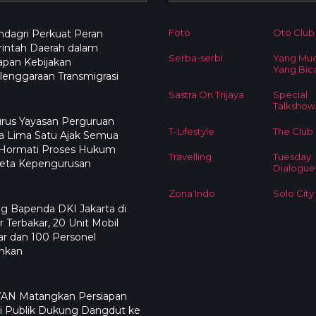
Foto
Oto Club
dagri Perkuat Peran
intah Daerah dalam
Serba-serbi
Yang Mu
apan Kebijakan
Yang Bic
enggaraan Transmigrasi
Sastra On Trijaya
Special
Talkshow
rus Yayasan Perguruan
T-Lifestyle
The Club
a Lima Satu Ajak Semua
 Hormati Proses Hukum
Travelling
Tuesday
eta Kepengurusan
Dialogue
Zona Indo
Solo City
g Bapenda DKI Jakarta di
 Terbakar, 20 Unit Mobil
r dan 100 Personel
ahkan
N Matangkan Persiapan
i Publik Dukung Dangdut ke