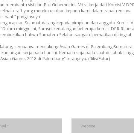
n membantu visi dari Pak Gubernur ini. Mitra kerja dari Komisi V DPR
elihat draft yang mereka usulkan kepada kami dalam rapat rencana
ei nanti” pungkasnya.
 mengucapkan Selamat datang kepada pimpinan dan anggota Komisi 
. “Dalam minggu ini, Sumsel kedatangan beberapa komisi DPR RI antar
i membuktikan bahwa Sumatera Selatan sangat diperhatikan di tingkat
 datang, semuanya mendukung Asian Games di Palembang Sumatera
unjungan kerja pada hari ini. Kemarin saja pada saat di Lubuk Lingg
ian Games 2018 di Palembang” terangnya. (Rilis/Fatur)