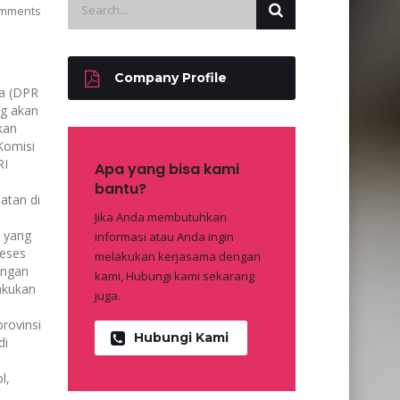
mments
Company Profile
ia (DPR
ng akan
kan
Komisi
RI
Apa yang bisa kami
bantu?
atan di
Jika Anda membutuhkan
 yang
informasi atau Anda ingin
reses
melakukan kerjasama dengan
ungan
kami, Hubungi kami sekarang
akukan
juga.
rovinsi
Hubungi Kami
di
l,