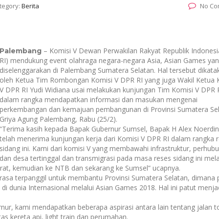
tegory:
Berita
No Co
– Komisi V Dewan Perwakilan Rakyat Republik Indones
Palembang
RI) mendukung event olahraga negara-negara Asia, Asian Games ya
diselenggarakan di Palembang Sumatera Selatan. Hal tersebut dikata
oleh Ketua Tim Rombongan Komisi V DPR RI yang juga Wakil Ketua 
V DPR RI Yudi Widiana usai melakukan kunjungan Tim Komisi V DPR 
dalam rangka mendapatkan informasi dan masukan mengenai
perkembangan dan kemajuan pembangunan di Provinsi Sumatera Sel
Griya Agung Palembang, Rabu (25/2).
“Terima kasih kepada Bapak Gubernur Sumsel, Bapak H Alex Noerdin
telah menerima kunjungan kerja dari Komisi V DPR RI dalam rangka 
sidang ini. Kami dari komisi V yang membawahi infrastruktur, perhub
dan desa tertinggal dan transmigrasi pada masa reses sidang ini mel
arat, kemudian ke NTB dan sekarang ke Sumsel” ucapnya.
asa terpanggil untuk membantu Provinsi Sumatera Selatan, dimana p
i dunia Internasional melalui Asian Games 2018. Hal ini patut menja
nur, kami mendapatkan beberapa aspirasi antara lain tentang jalan to
litas kereta api, light train dan perumahan.