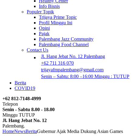
Healthy Center
Info Bisnis
Populer Topik
Trijaya Prime Topic
Profil Minggu Ini
Opini
Pajak
Palembang Jazz Community
Palembang Food Channel
Contact Us
Jl. Hang Jebat No. 12 Palembang
+62 711 316 070
trijayafmpalembang@gmail.com
Senin – Sabtu: 8:00 –16:00 Minggu : TUTUP
Berita
COVID19
+62 812-7148-4999
Telepon
Senin - Sabtu 8.00 - 18.00
Minggu TUTUP
Jl. Hang Jebat No. 12
Palembang.
Home
News
Berita
Gubernur Ajak Media Dukung Asian Games