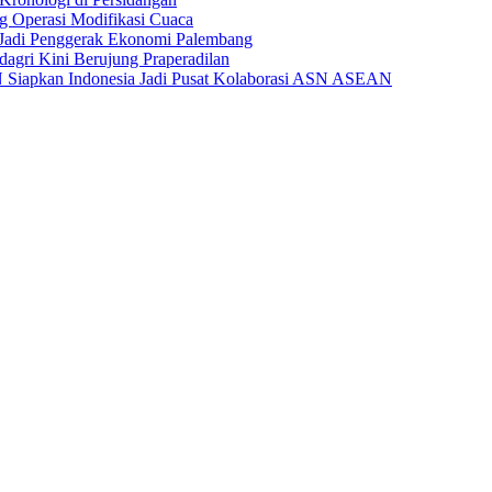
 Operasi Modifikasi Cuaca
Jadi Penggerak Ekonomi Palembang
gri Kini Berujung Praperadilan
Siapkan Indonesia Jadi Pusat Kolaborasi ASN ASEAN