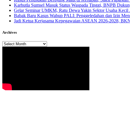
Karhutla Sumsel Masuk Status Waspada Tinggi, BNPB Dukung
Gelar Seminar UMKM, Ratu Dewa Yakin Sektor Usaha Kecil 
Babak Baru Kasus Wabup PALI: Penggeledahan dan Izin Menda
Jadi Ketua Kerjasama Kepegawaian ASEAN 2026-2028, BKN 
Archives
Archives