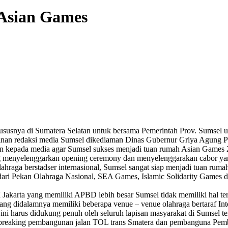
Asian Games
susnya di Sumatera Selatan untuk bersama Pemerintah Prov. Sumsel 
nan redaksi media Sumsel dikediaman Dinas Gubernur Griya Agung Pa
n kepada media agar Sumsel sukses menjadi tuan rumah Asian Games 2
g menyelenggarkan opening ceremony dan menyelenggarakan cabor yan
lahraga berstadser internasional, Sumsel sangat siap menjadi tuan ru
dari Pekan Olahraga Nasional, SEA Games, Islamic Solidarity Games 
Jakarta yang memiliki APBD lebih besar Sumsel tidak memiliki hal 
 yang didalamnya memiliki beberapa venue – venue olahraga bertaraf In
ini harus didukung penuh oleh seluruh lapisan masyarakat di Sumsel t
aking pembangunan jalan TOL trans Smatera dan pembanguna Pembangki