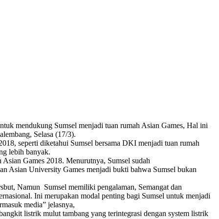
untuk mendukung Sumsel menjadi tuan rumah Asian Games, Hal ini
lembang, Selasa (17/3).
018, seperti diketahui Sumsel bersama DKI menjadi tuan rumah
g lebih banyak.
mah Asian Games 2018. Menurutnya, Sumsel sudah
dan Asian University Games menjadi bukti bahwa Sumsel bukan
tersbut, Namun Sumsel memiliki pengalaman, Semangat dan
ternasional. Ini merupakan modal penting bagi Sumsel untuk menjadi
ermasuk media” jelasnya,
t listrik mulut tambang yang terintegrasi dengan system listrik