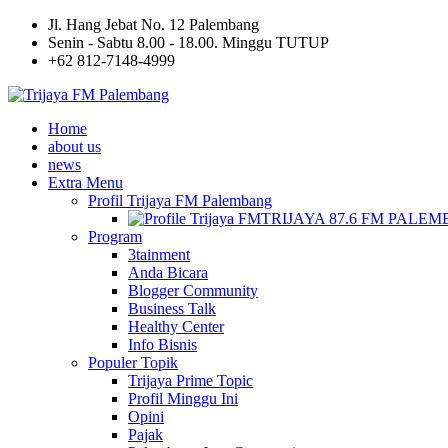
Jl. Hang Jebat No. 12 Palembang
Senin - Sabtu 8.00 - 18.00. Minggu TUTUP
+62 812-7148-4999
Home
about us
news
Extra Menu
Profil Trijaya FM Palembang
TRIJAYA 87.6 FM PALE
Program
3tainment
Anda Bicara
Blogger Community
Business Talk
Healthy Center
Info Bisnis
Populer Topik
Trijaya Prime Topic
Profil Minggu Ini
Opini
Pajak