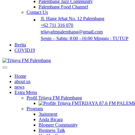
Palembang Jazz Community
Palembang Food Channel
Contact Us
Jl. Hang Jebat No. 12 Palembang
+62 711 316 070
trijayafmpalembang@gmail.com
Senin – Sabtu: 8:00 –16:00 Minggu : TUTUP
Berita
COVID19
Home
about us
news
Extra Menu
Profil Trijaya FM Palembang
TRIJAYA 87.6 FM PALE
Program
3tainment
Anda Bicara
Blogger Community
Business Talk