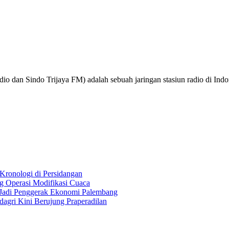
o dan Sindo Trijaya FM) adalah sebuah jaringan stasiun radio di Ind
Kronologi di Persidangan
 Operasi Modifikasi Cuaca
Jadi Penggerak Ekonomi Palembang
gri Kini Berujung Praperadilan