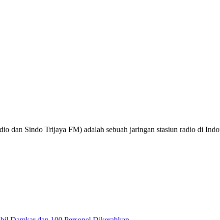
o dan Sindo Trijaya FM) adalah sebuah jaringan stasiun radio di Ind
obil Damkar dan 100 Personel Dikerahkan