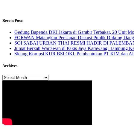
Recent Posts
Gedung Bapenda DKI Jakarta di Gambir Terbakar, 20 Unit M
FORWAN Matangkan Persiapan Diskusi Publik Dukung Da
SOI SABAI URBAN THAI RESMI HADIR DI PALEMBANG Mengha
Jumat Berkah Wartawan di Pakis Jaya Karawang: Tampung Kel
Sidang Korupsi KUR BSI OKI, Pembentukan PT KIM dan Alir
Archives
Archives