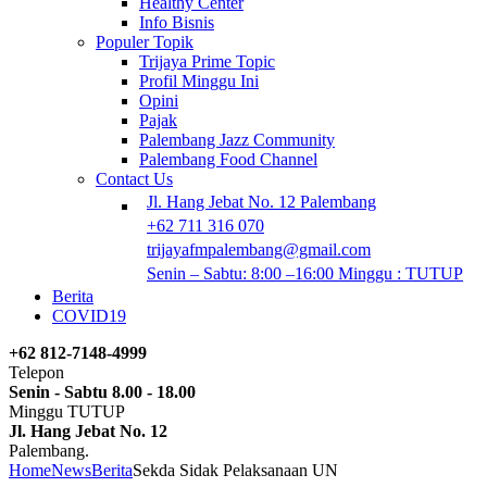
Healthy Center
Info Bisnis
Populer Topik
Trijaya Prime Topic
Profil Minggu Ini
Opini
Pajak
Palembang Jazz Community
Palembang Food Channel
Contact Us
Jl. Hang Jebat No. 12 Palembang
+62 711 316 070
trijayafmpalembang@gmail.com
Senin – Sabtu: 8:00 –16:00 Minggu : TUTUP
Berita
COVID19
+62 812-7148-4999
Telepon
Senin - Sabtu 8.00 - 18.00
Minggu TUTUP
Jl. Hang Jebat No. 12
Palembang.
Home
News
Berita
Sekda Sidak Pelaksanaan UN