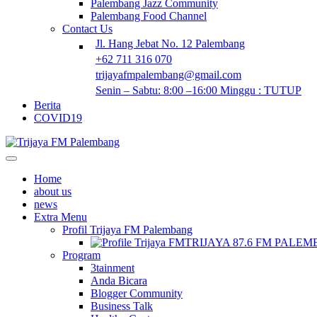
Palembang Jazz Community
Palembang Food Channel
Contact Us
Jl. Hang Jebat No. 12 Palembang
+62 711 316 070
trijayafmpalembang@gmail.com
Senin – Sabtu: 8:00 –16:00 Minggu : TUTUP
Berita
COVID19
Home
about us
news
Extra Menu
Profil Trijaya FM Palembang
TRIJAYA 87.6 FM PALE
Program
3tainment
Anda Bicara
Blogger Community
Business Talk