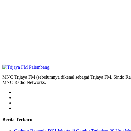
MNC Trijaya FM (sebelumnya dikenal sebagai Trijaya FM, Sindo Radi
MNC Radio Networks.
Berita Terbaru
Gedung Bapenda DKI Jakarta di Gambir Terbakar, 20 Unit M