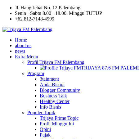
Jl. Hang Jebat No. 12 Palembang
Senin - Sabtu 8.00 - 18.00. Minggu TUTUP
+62 812-7148-4999
Home
about us
news
Extra Menu
Profil Trijaya FM Palembang
TRIJAYA 87.6 FM PALE
Program
3tainment
Anda Bicara
Blogger Community
Business Talk
Healthy Center
Info Bisnis
Populer Topik
Trijaya Prime Topic
Profil Minggu Ini
Opini
Pajak