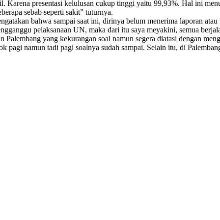
. Karena presentasi kelulusan cukup tinggi yaitu 99,93%. Hal ini men
berapa sebab seperti sakit” tuturnya.
ngatakan bahwa sampai saat ini, dirinya belum menerima laporan ata
engganggu pelaksanaan UN, maka dari itu saya meyakini, semua berjalan
 Palembang yang kekurangan soal namun segera diatasi dengan mengi
k pagi namun tadi pagi soalnya sudah sampai. Selain itu, di Palembang