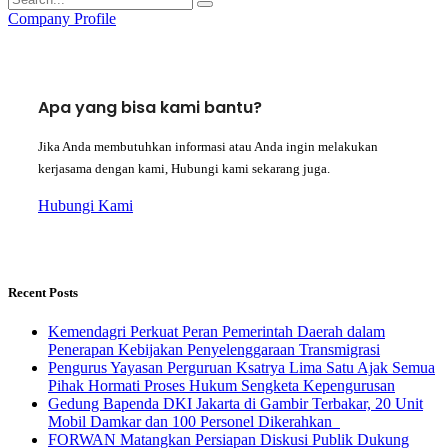
Company Profile
Apa yang bisa kami bantu?
Jika Anda membutuhkan informasi atau Anda ingin melakukan
kerjasama dengan kami, Hubungi kami sekarang juga.
Hubungi Kami
Recent Posts
Kemendagri Perkuat Peran Pemerintah Daerah dalam
Penerapan Kebijakan Penyelenggaraan Transmigrasi
Pengurus Yayasan Perguruan Ksatrya Lima Satu Ajak Semua
Pihak Hormati Proses Hukum Sengketa Kepengurusan
Gedung Bapenda DKI Jakarta di Gambir Terbakar, 20 Unit
Mobil Damkar dan 100 Personel Dikerahkan
FORWAN Matangkan Persiapan Diskusi Publik Dukung