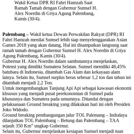
Wakil Ketua DPR RI Fahri Hamzah Saat
Ramah Tamah dengan Gubernur Sumsel H.
Alex Noerdin di Griya Agung Palembang,
Kamis (30/4).
Palembang –
Wakil ketua Dewan Perwakilan Rakyat (DPR) RI
Fahri Hamzah menilai Sumsel lebih siap menyelenggarakan Asian
Games 2018 yang akan datang, Hal ini disampaikan langsung saat
ramah tamah dengan Gubernur Sumsel H. Alex Noerdin di Griya
Agung Palembang, Kamis (30/4).
Gubernur H. Alex Noerdin dalam sambutannya menjelaskan,
Potensi yang dimiliki Sumatera Selatan. Sumsel memiliki 48,45%
batubara di Indonesia, ditambah Gas Alam dan kekayaan alam
lainya. Selain itu, Sumsel surplus beras sebesar 1,2 ton dan tahun ini
ditambah menjadi 2,2 Ton.
Untuk mengembangkan Tanjung Api Api sebagai kawasan ekonomi
khsusus yang menjadi pusat perekonomian di Sumsel pada
khususnya dan Sumatera pada umumnya. Ditandai dengan
pelaksanaan Ground breaking yang dilakukan hari ini oleh Presiden
Joko Widodo.
Ground breaking pembangungan jalur TOL Palemang – Indralaya
dilanjutkan TOL Palembang – Betung dan Palembang – TAA
sejauh 350 Km” ungkap Gubernur.
Selain itu, Gubernur menjelaskan kesiapan Sumsel menjadi tuan