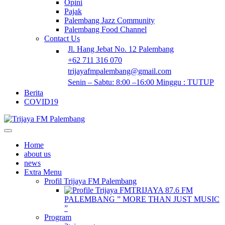
Opini
Pajak
Palembang Jazz Community
Palembang Food Channel
Contact Us
Jl. Hang Jebat No. 12 Palembang
+62 711 316 070
trijayafmpalembang@gmail.com
Senin – Sabtu: 8:00 –16:00 Minggu : TUTUP
Berita
COVID19
Home
about us
news
Extra Menu
Profil Trijaya FM Palembang
TRIJAYA 87.6 FM
PALEMBANG ” MORE THAN JUST MUSIC
”
Program