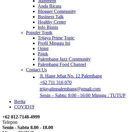
3tainment
Anda Bicara
Blogger Community
Business Talk
Healthy Center
Info Bisnis
Populer Topik
Trijaya Prime Topic
Profil Minggu Ini
Opini
Pajak
Palembang Jazz Community
Palembang Food Channel
Contact Us
Jl. Hang Jebat No. 12 Palembang
+62 711 316 070
trijayafmpalembang@gmail.com
Senin – Sabtu: 8:00 –16:00 Minggu : TUTUP
Berita
COVID19
+62 812-7148-4999
Telepon
Senin - Sabtu 8.00 - 18.00