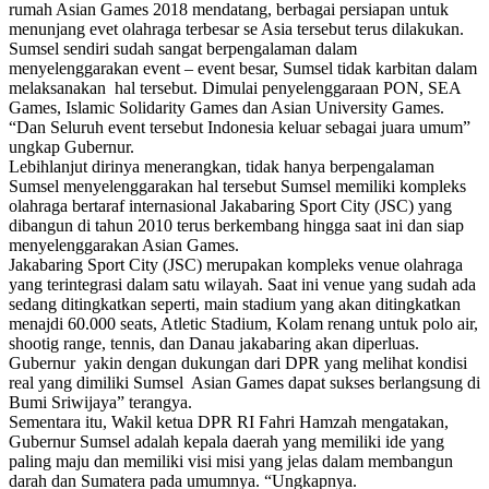
rumah Asian Games 2018 mendatang, berbagai persiapan untuk
menunjang evet olahraga terbesar se Asia tersebut terus dilakukan.
Sumsel sendiri sudah sangat berpengalaman dalam
menyelenggarakan event – event besar, Sumsel tidak karbitan dalam
melaksanakan hal tersebut. Dimulai penyelenggaraan PON, SEA
Games, Islamic Solidarity Games dan Asian University Games.
“Dan Seluruh event tersebut Indonesia keluar sebagai juara umum”
ungkap Gubernur.
Lebihlanjut dirinya menerangkan, tidak hanya berpengalaman
Sumsel menyelenggarakan hal tersebut Sumsel memiliki kompleks
olahraga bertaraf internasional Jakabaring Sport City (JSC) yang
dibangun di tahun 2010 terus berkembang hingga saat ini dan siap
menyelenggarakan Asian Games.
Jakabaring Sport City (JSC) merupakan kompleks venue olahraga
yang terintegrasi dalam satu wilayah. Saat ini venue yang sudah ada
sedang ditingkatkan seperti, main stadium yang akan ditingkatkan
menajdi 60.000 seats, Atletic Stadium, Kolam renang untuk polo air,
shootig range, tennis, dan Danau jakabaring akan diperluas.
Gubernur yakin dengan dukungan dari DPR yang melihat kondisi
real yang dimiliki Sumsel Asian Games dapat sukses berlangsung di
Bumi Sriwijaya” terangya.
Sementara itu, Wakil ketua DPR RI Fahri Hamzah mengatakan,
Gubernur Sumsel adalah kepala daerah yang memiliki ide yang
paling maju dan memiliki visi misi yang jelas dalam membangun
darah dan Sumatera pada umumnya. “Ungkapnya.