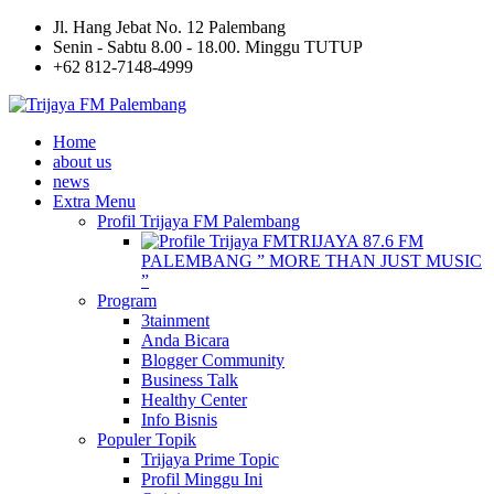
Jl. Hang Jebat No. 12 Palembang
Senin - Sabtu 8.00 - 18.00. Minggu TUTUP
+62 812-7148-4999
Home
about us
news
Extra Menu
Profil Trijaya FM Palembang
TRIJAYA 87.6 FM
PALEMBANG ” MORE THAN JUST MUSIC
”
Program
3tainment
Anda Bicara
Blogger Community
Business Talk
Healthy Center
Info Bisnis
Populer Topik
Trijaya Prime Topic
Profil Minggu Ini