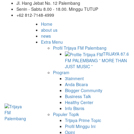
Jl. Hang Jebat No. 12 Palembang
Senin - Sabtu 8.00 - 18.00. Minggu TUTUP
+62 812-7148-4999
Home
about us
news
Extra Menu
Profil Trijaya FM Palembang
TRIJAYA 87.6
FM PALEMBANG ” MORE THAN
JUST MUSIC ”
Program
3tainment
Anda Bicara
Blogger Community
Business Talk
Healthy Center
Info Bisnis
Populer Topik
Trijaya Prime Topic
Profil Minggu Ini
Opini