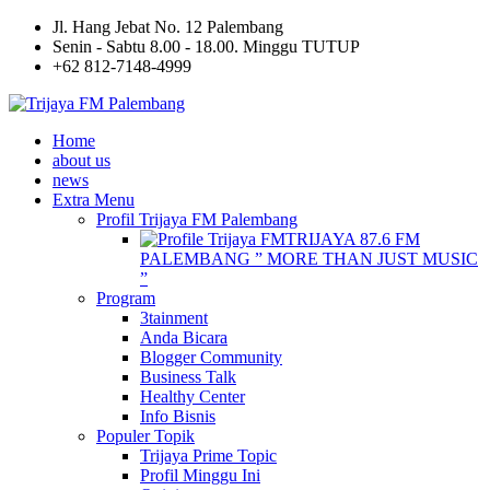
Jl. Hang Jebat No. 12 Palembang
Senin - Sabtu 8.00 - 18.00. Minggu TUTUP
+62 812-7148-4999
Home
about us
news
Extra Menu
Profil Trijaya FM Palembang
TRIJAYA 87.6 FM
PALEMBANG ” MORE THAN JUST MUSIC
”
Program
3tainment
Anda Bicara
Blogger Community
Business Talk
Healthy Center
Info Bisnis
Populer Topik
Trijaya Prime Topic
Profil Minggu Ini