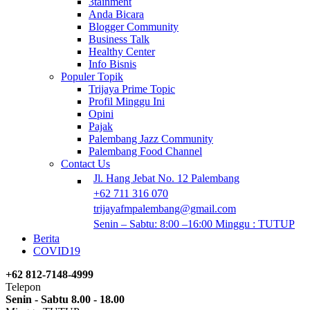
3tainment
Anda Bicara
Blogger Community
Business Talk
Healthy Center
Info Bisnis
Populer Topik
Trijaya Prime Topic
Profil Minggu Ini
Opini
Pajak
Palembang Jazz Community
Palembang Food Channel
Contact Us
Jl. Hang Jebat No. 12 Palembang
+62 711 316 070
trijayafmpalembang@gmail.com
Senin – Sabtu: 8:00 –16:00 Minggu : TUTUP
Berita
COVID19
+62 812-7148-4999
Telepon
Senin - Sabtu 8.00 - 18.00