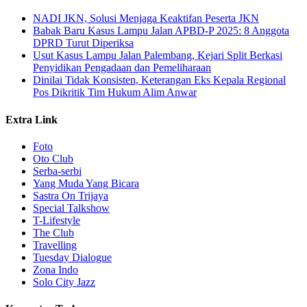
NADI JKN, Solusi Menjaga Keaktifan Peserta JKN
Babak Baru Kasus Lampu Jalan APBD-P 2025: 8 Anggota
DPRD Turut Diperiksa
Usut Kasus Lampu Jalan Palembang, Kejari Split Berkasi
Penyidikan Pengadaan dan Pemeliharaan
Dinilai Tidak Konsisten, Keterangan Eks Kepala Regional
Pos Dikritik Tim Hukum Alim Anwar
Extra Link
Foto
Oto Club
Serba-serbi
Yang Muda Yang Bicara
Sastra On Trijaya
Special Talkshow
T-Lifestyle
The Club
Travelling
Tuesday Dialogue
Zona Indo
Solo City Jazz