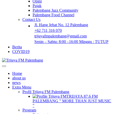
Opini
Pajak
Palembang Jazz Community
Palembang Food Channel
Contact Us
Jl. Hang Jebat No. 12 Palembang
+62 711 316 070
trijayafmpalembang@gmail.com
Senin – Sabtu: 8:00 –16:00 Minggu : TUTUP
Berita
COVID19
Home
about us
news
Extra Menu
Profil Trijaya FM Palembang
TRIJAYA 87.6 FM
PALEMBANG ” MORE THAN JUST MUSIC
”
Program