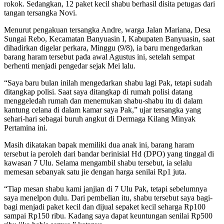
rokok. Sedangkan, 12 paket kecil shabu berhasil disita petugas dari
tangan tersangka Novi.
Menurut pengakuan tersangka Andre, warga Jalan Mariana, Desa
Sungai Rebo, Kecamatan Banyuasin I, Kabupaten Banyuasin, saat
dihadirkan digelar perkara, Minggu (9/8), ia baru mengedarkan
barang haram tersebut pada awal Agustus ini, setelah sempat
berhenti menjadi pengedar sejak Mei lalu.
“Saya baru bulan inilah mengedarkan shabu lagi Pak, tetapi sudah
ditangkap polisi. Saat saya ditangkap di rumah polisi datang
menggeledah rumah dan menemukan shabu-shabu itu di dalam
kantung celana di dalam kamar saya Pak,” ujar tersangka yang
sehari-hari sebagai buruh angkut di Dermaga Kilang Minyak
Pertamina ini.
Masih dikatakan bapak memiliki dua anak ini, barang haram
tersebut ia peroleh dari bandar berinisial Hd (DPO) yang tinggal di
kawasan 7 Ulu. Selama mengambil shabu tersebut, ia selalu
memesan sebanyak satu jie dengan harga senilai Rp1 juta.
“Tiap mesan shabu kami janjian di 7 Ulu Pak, tetapi sebelumnya
saya menelpon dulu. Dari pembelian itu, shabu tersebut saya bagi-
bagi menjadi paket kecil dan dijual sepaket kecil seharga Rp100
sampai Rp150 ribu. Kadang saya dapat keuntungan senilai Rp500