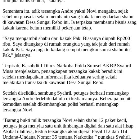
ribu jika habis semua,” katanya.
Sementara itu, adik tersangka Andre yakni Novi mengaku, sejak
sebelum puasa ia selalu membantu sang kakak mengedarkan shabu
di kawasan Desa Sungai Rebo ini. Ia terpaksa membantu bisnis sang
kakak karena belum memiliki pekerjaan tetap.
“Saya mengambil shabu dari kakak Pak. Biasanya diupah Rp200
ribu. Saya ditangkap di rumah orangtua yang tak jauh dari rumah
kakak Pak. Saya juga terkadang sempat mengkonsumsi shabu itu
Pak,” jelasnya.
Terpisah, Kasubdit I Ditres Narkoba Polda Sumsel AKBP Syahril
Musa menjelaskan, penangkapan tersangka kakak beradik ini
setelah mendapatkan informasi jika keduanya sering sekali
melakukan transaksi di kawasan Desa Sungai Rebo.
Setelah diselidiki, sambung Syahril, petugas berhasil menangkap
tersangka Andre terlebih dahulu di kediamannya. Beberapa menit
kemudian setelah dikembangkan polisi berhasil menangkap
tersangka Novi.
“Barang bukti milik tersangka Novi selain shabu 12 paket kecil,
petugas juga menyita satu unit timbangan digital dan satu alat hisap.
Akibat ulahnya, kedua tersangka akan dijerat Pasal 112 dan 114
Undang-Undang Nomor 35 tentang Narkotika,” pungkas Syahril.