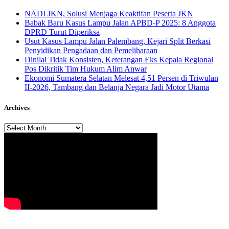
NADI JKN, Solusi Menjaga Keaktifan Peserta JKN
Babak Baru Kasus Lampu Jalan APBD-P 2025: 8 Anggota
DPRD Turut Diperiksa
Usut Kasus Lampu Jalan Palembang, Kejari Split Berkasi
Penyidikan Pengadaan dan Pemeliharaan
Dinilai Tidak Konsisten, Keterangan Eks Kepala Regional
Pos Dikritik Tim Hukum Alim Anwar
Ekonomi Sumatera Selatan Melesat 4,51 Persen di Triwulan
II-2026, Tambang dan Belanja Negara Jadi Motor Utama
Archives
Archives