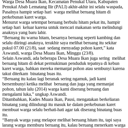
Warga Desa Muara Ikan, Kecamatan Penukal Utara, Kabupaten
Penukal Abab Lematang Ilir (PALI) akhir-akhir ini selalu waspada,
Pasalnya hampir setiap hari warga melihat beruang hitam di
perkebunan karet warga.
Menurut warga setempat beruang berbulu hitam pekat itu, hampir
setiap hari keluar karena untuk mencari makanan serta melindungi
anaknya yang baru lahir.
“Beruang itu warna hitam, besarnya beruang seperti kambing dan
selalu diiringi anaknya, terakhir saya melihat beruang itu sekitar
pukul 07.00 (21/8), saat sedang menyadap pohon karet,” kata
Aswandi, warga Desa Muara Ikan, Minggu (23/8).
Selain Aswandi, ada beberapa Desa Muara Ikan juga sering melihat
beruang hitam ‎di dekat permukiman penduduk tepatnya di kebun
karet warga, bahkan mereka memanjat pohon atau sembunyi karena
takut diterkam binatang buas itu.
“Beruang itu kalau lagi beranak sering ngamuk, jadi kami
bersembunyi ketika melihat beruang dan juga yang memanjat
pohon, tahun lalu (2014) warga kami diserang beruang dan
mengalami luka,” ungkap Aswandi.
‎Ditambahkan, Kades Muara Ikan, Pausi, mengatakan berkeliaran
binatang yang dilindungi itu masuk ke dalam perkebunan karet
membuat warga selalu berhati-hati agar tak diserang binatang buas
itu.
“Banyak warga yang melapor melihat beruang hitam itu, tapi saya
larang warga memburu beruang itu, kalau beruang menerkam warga