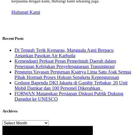
kerjasama dengan kami, Hubungi kami sekarang juga.
Hubungi Kami
Recent Posts
​Di Tengah Terik Kemarau, Manggala Agni Berpacu
Amankan Pasokan Air Karhutla
Kemendagri Perkuat Peran Pemerintah Daerah dalam
Penerapan Kebijakan Penyelenggaraan Transmigrasi
Pengurus Yayasan Perguruan Ksatrya Lima Satu Ajak Semua
Pihak Hormati Proses Hukum Sengketa Kepengurusan
Gedung Bapenda DKI Jakarta di Gambir Terbakar, 20 Unit
Mobil Damkar dan 100 Personel Dikerahkan
FORWAN Matangkan Persiapan Diskusi Publik Dukung
Dangdut ke UNESCO
Archives
Archives