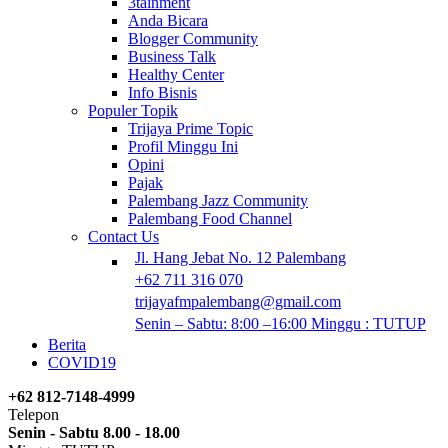
3tainment
Anda Bicara
Blogger Community
Business Talk
Healthy Center
Info Bisnis
Populer Topik
Trijaya Prime Topic
Profil Minggu Ini
Opini
Pajak
Palembang Jazz Community
Palembang Food Channel
Contact Us
Jl. Hang Jebat No. 12 Palembang
+62 711 316 070
trijayafmpalembang@gmail.com
Senin – Sabtu: 8:00 –16:00 Minggu : TUTUP
Berita
COVID19
+62 812-7148-4999
Telepon
Senin - Sabtu 8.00 - 18.00