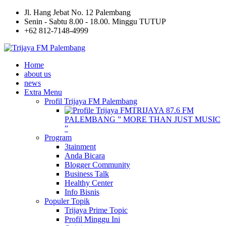
Jl. Hang Jebat No. 12 Palembang
Senin - Sabtu 8.00 - 18.00. Minggu TUTUP
+62 812-7148-4999
Home
about us
news
Extra Menu
Profil Trijaya FM Palembang
TRIJAYA 87.6 FM
PALEMBANG ” MORE THAN JUST MUSIC
”
Program
3tainment
Anda Bicara
Blogger Community
Business Talk
Healthy Center
Info Bisnis
Populer Topik
Trijaya Prime Topic
Profil Minggu Ini