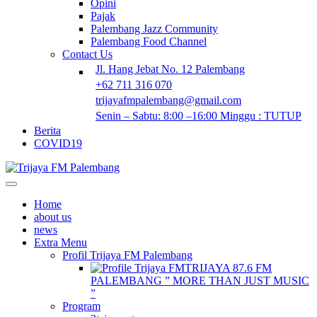
Opini
Pajak
Palembang Jazz Community
Palembang Food Channel
Contact Us
Jl. Hang Jebat No. 12 Palembang
+62 711 316 070
trijayafmpalembang@gmail.com
Senin – Sabtu: 8:00 –16:00 Minggu : TUTUP
Berita
COVID19
Home
about us
news
Extra Menu
Profil Trijaya FM Palembang
TRIJAYA 87.6 FM
PALEMBANG ” MORE THAN JUST MUSIC
”
Program