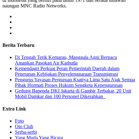
di Indonesia yang berdiri pada tahun 1971 dan berada dibawah
naungan MNC Radio Networks.
Berita Terbaru
​Di Tengah Terik Kemarau, Manggala Agni Berpacu
Amankan Pasokan Air Karhutla
Kemendagri Perkuat Peran Pemerintah Daerah dalam
Penerapan Kebijakan Penyelenggaraan Transmigrasi
Pengurus Yayasan Perguruan Ksatrya Lima Satu Ajak Semua
Pihak Hormati Proses Hukum Sengketa Kepengurusan
Gedung Bapenda DKI Jakarta di Gambir Terbakar, 20 Unit
Mobil Damkar dan 100 Personel Dikerahkan
Extra Link
Foto
Oto Club
Serba-serbi
Yang Muda Yang Bicara