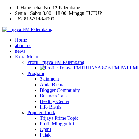
Jl. Hang Jebat No. 12 Palembang
Senin - Sabtu 8.00 - 18.00. Minggu TUTUP
+62 812-7148-4999
Home
about us
news
Extra Menu
Profil Trijaya FM Palembang
TRIJAYA 87.6 FM PALE
Program
3tainment
Anda Bicara
Blogger Community
Business Talk
Healthy Center
Info Bisnis
Populer Topik
Trijaya Prime Topic
Profil Minggu Ini
Opini
Pajak