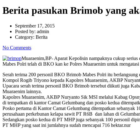
Berita pasukan Brimob yang a
September 17, 2015
Posted by:
admin
Category:
Berita
No Comments
Muaraenim,BP- Aparat Kepolisin nampaknya cukup serius da
Mabes Polri telah di BKO kan ke Polres Muaraenim untuk mengatasi
Serah terima 200 personil BKO Brimob Mabes Polri itu berlangsung
Kompol Rogib Triyono kepada Kapolres Muaraenim, AKBP Nuryan
Upacara serah terima personil BKO Brimob tersebut diikuti juga
Muaraenim lainnya.
Kapolres Muaraenim, AKBP Nuryanto Sik MSI melalui Kabag Opsnya
di tempatkan di kantor Camat Gelumbang dan posko kedua ditempat
Posko pertama di Kantor Camat Gelumbang ditempatkan sebanyak 100
perusahaan perkebunan kelapa sawit PT R6B dan lahan di Gelumb
Sedangkan posko kedua di PT MHP juga sebanyak 100 personil dipi
PT MHP yang saat ini jumlahnya sudah mencapai 716 hektar.nur