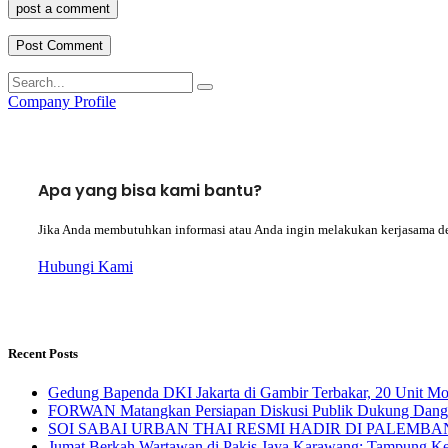
post a comment
Company Profile
Apa yang bisa kami bantu?
Jika Anda membutuhkan informasi atau Anda ingin melakukan kerjasama d
Hubungi Kami
Recent Posts
Gedung Bapenda DKI Jakarta di Gambir Terbakar, 20 Unit M
FORWAN Matangkan Persiapan Diskusi Publik Dukung Da
SOI SABAI URBAN THAI RESMI HADIR DI PALEMBANG Mengha
Jumat Berkah Wartawan di Pakis Jaya Karawang: Tampung Kel