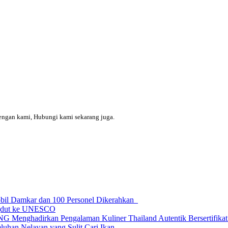
engan kami, Hubungi kami sekarang juga.
obil Damkar dan 100 Personel Dikerahkan
ngdut ke UNESCO
dirkan Pengalaman Kuliner Thailand Autentik Bersertifikat H
uhan Nelayan yang Sulit Cari Ikan