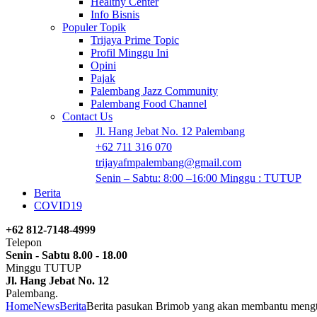
Healthy Center
Info Bisnis
Populer Topik
Trijaya Prime Topic
Profil Minggu Ini
Opini
Pajak
Palembang Jazz Community
Palembang Food Channel
Contact Us
Jl. Hang Jebat No. 12 Palembang
+62 711 316 070
trijayafmpalembang@gmail.com
Senin – Sabtu: 8:00 –16:00 Minggu : TUTUP
Berita
COVID19
+62 812-7148-4999
Telepon
Senin - Sabtu 8.00 - 18.00
Minggu TUTUP
Jl. Hang Jebat No. 12
Palembang.
Home
News
Berita
Berita pasukan Brimob yang akan membantu mengta