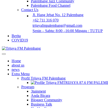
Palembang Jazz Community
Palembang Food Channel
Contact Us
Jl. Hang Jebat No. 12 Palembang
+62 711 316 070
trijayafmpalembang@gmail.com
Senin – Sabtu: 8:00 –16:00 Minggu : TUTUP
Berita
COVID19
Home
about us
news
Extra Menu
Profil Trijaya FM Palembang
TRIJAYA 87.6 FM PALE
Program
3tainment
Anda Bicara
Blogger Community
Business Talk