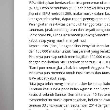
ISPU ditetapkan berdasarkan lima pencemar utama, 
(NO2), Ozon permukaan (O3), dan partikel debu (P
Jika nilai ISPU melebihi 200, maka masuk dalam ka
ketegori tidak sehat, dapat terjadi peningkatan pa
Peningkatan reaktivitas pembuluh tenggorokan p
tanaman, jarak pandang turun dan terjadi pengot
Sementara itu, Dinas Kesehatan (Dinkes) Sumatra
kabut asap yang masih menyelimuti.
Kepala Seksi (Kasi) Pengendalian Penyakit Menul
dari 100.000 masker untuk masyarakat yang beraktiv
Pihaknya pun siap untuk membagikan 100.000 maske
dengan melibatkan SKPD terkait seperti BPBD, BL
“Kami pun merangkul pihak lain seperti Anggota 
Pihaknya pun meminta untuk Puskesmas dan Rumah
ISPA akibat kabut asap.
“Kita juga telah mengirimkan masker ke setiap kabu
Temuan kasus ISPA pada bulan Agustus dan Septemb
kasus di seluruh Sumsel. Sementara per 15 Septem
“September ini masih dipertengahan, belum seles
temuan 33.542 kasus dan September 2014 dengan 56.