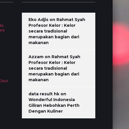
Eko Adjis
on
Rahmat Syah
Profesor Kelor : Kelor
da
ara
secara tradisional
merupakan bagian dari
makanan
Azzam
on
Rahmat Syah
Profesor Kelor : Kelor
secara tradisional
merupakan bagian dari
makanan
 Jazz
data result hk
on
Wonderful Indonesia
Giliran Hebohkan Perth
Dengan Kuliner