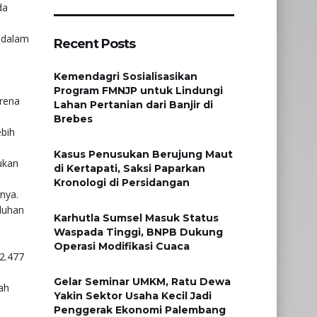
da
k dalam
Recent Posts
Kemendagri Sosialisasikan
Program FMNJP untuk Lindungi
arena
Lahan Pertanian dari Banjir di
Brebes
ebih
Kasus Penusukan Berujung Maut
ukan
di Kertapati, Saksi Paparkan
Kronologi di Persidangan
nya.
luhan
Karhutla Sumsel Masuk Status
Waspada Tinggi, BNPB Dukung
Operasi Modifikasi Cuaca
12.477
Gelar Seminar UMKM, Ratu Dewa
ah
Yakin Sektor Usaha Kecil Jadi
Penggerak Ekonomi Palembang