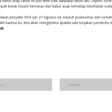
ut asap tahun ini pun lebih baik daripada tahun lalu. Seperti surat
dampak buruk musim kemarau dan kabut asap terhadap kesehatan sud
daan penyakit ISPA per 27 Agustus ke seluruh puskesmas dan rumah 
eh karena itu, kita akan mengetahui apabila ada lonjakan penderita d
sk