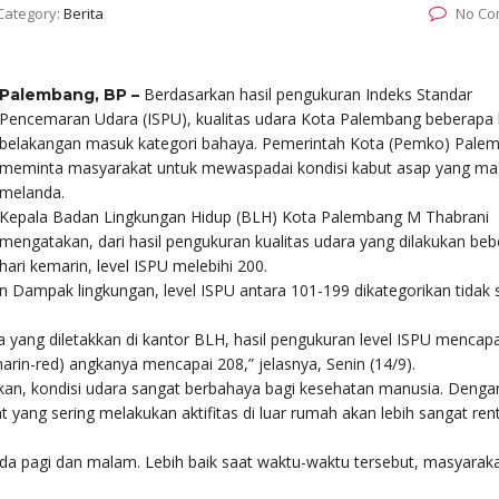
Category:
Berita
No Co
Berdasarkan hasil pengukuran Indeks Standar
Palembang, BP –
Pencemaran Udara (ISPU), kualitas udara Kota Palembang beberapa 
belakangan masuk kategori bahaya. Pemerintah Kota (Pemko) Pale
meminta masyarakat untuk mewaspadai kondisi kabut asap yang ma
melanda.
Kepala Badan Lingkungan Hidup (BLH) Kota Palembang M Thabrani
mengatakan, dari hasil pengukuran kualitas udara yang dilakukan be
hari kemarin, level ISPU melebihi 200.
Dampak lingkungan, level ISPU antara 101-199 dikategorikan tidak 
yang diletakkan di kantor BLH, hasil pengukuran level ISPU mencapa
emarin-red) angkanya mencapai 208,” jelasnya, Senin (14/9).
kan, kondisi udara sangat berbahaya bagi kesehatan manusia. Denga
 yang sering melakukan aktifitas di luar rumah akan lebih sangat ren
ada pagi dan malam. Lebih baik saat waktu-waktu tersebut, masyarak