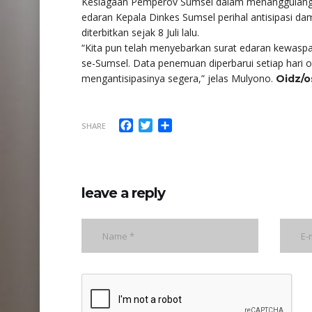
Kesiagaan Pemperov Sumsel dalam menanggulangi kab
edaran Kepala Dinkes Sumsel perihal antisipasi 
diterbitkan sejak 8 Juli lalu.
“Kita pun telah menyebarkan surat edaran kewaspa
se-Sumsel. Data penemuan diperbarui setiap hari ol
mengantisipasinya segera,” jelas Mulyono.
Oidz/o
Facebook
Twitter
Share
SHARE
leave a reply