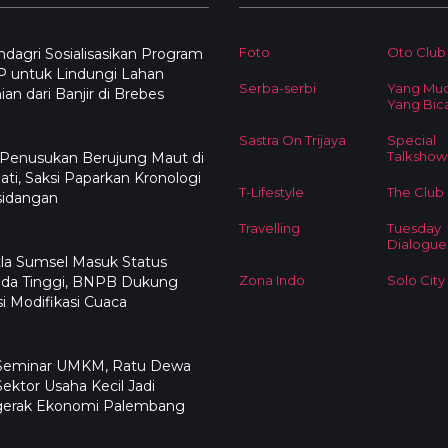
Foto
Oto Club
agri Sosialisasikan Program
 untuk Lindungi Lahan
Serba-serbi
Yang Mu
ian dari Banjir di Brebes
Yang Bic
Sastra On Trijaya
Special
Talkshow
 Penusukan Berujung Maut di
ati, Saksi Paparkan Kronologi
T-Lifestyle
The Club
sidangan
Travelling
Tuesday
Dialogue
la Sumsel Masuk Status
Zona Indo
Solo City
da Tinggi, BNPB Dukung
i Modifikasi Cuaca
 Seminar UMKM, Ratu Dewa
Sektor Usaha Kecil Jadi
erak Ekonomi Palembang