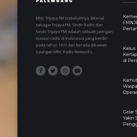
Kemend
MNC Trijaya FM (sebelumnya dikenal
FMNJP
sebagai Trijaya FM, Sindo Radio dan
Pertan
Sindo Trijaya FM) adalah sebuah jaringan
stasiun radio di Indonesia yang berdiri
pada tahun 1971 dan berada dibawah
Kasus
naungan MNC Radio Networks.
Kertap
di Per
Karhut
Waspa
Operas
Gelar
Yakin 
Pengg