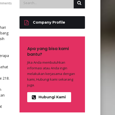
mments
Company Profile
hari
mbang
sih
Apa yang bisa kami
bantu?
berapa
Jika Anda membutuhkan
sehat
informasi atau Anda ingin
melakukan kerjasama dengan
i 218.
kami, Hubungi kami sekarang
juga.
n
tan
Hubungi Kami
at