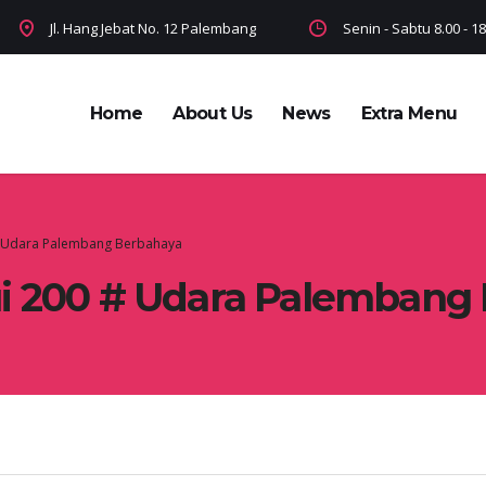
Jl. Hang Jebat No. 12 Palembang
Senin - Sabtu 8.00 - 
Home
About Us
News
Extra Menu
# Udara Palembang Berbahaya
i 200 # Udara Palembang