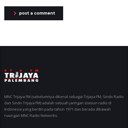
post a comment
MNC Trijaya FM (sebelumnya dikenal sebagai Trijaya FM, Sindo Radio
dan Sindo Trijaya FM) adalah sebuah jaringan stasiun radio di
Indonesia yang berdiri pada tahun 1971 dan berada dibawah
naungan MNC Radio Networks.