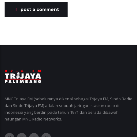
post a comment
MNC Trijaya FM (sebelumnya dikenal sebagai Trijaya FM, Sindo Radio
dan Sindo Trijaya FM) adalah sebuah jaringan stasiun radio di
Indonesia yang berdiri pada tahun 1971 dan berada dibawah
naungan MNC Radio Networks.