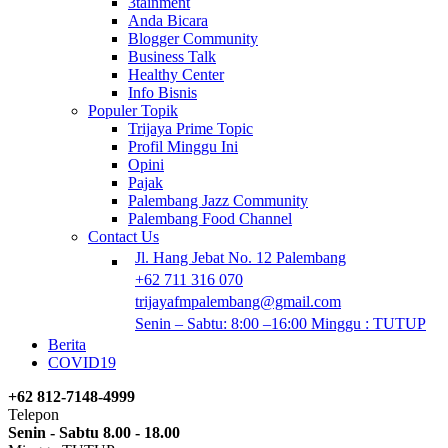
3tainment
Anda Bicara
Blogger Community
Business Talk
Healthy Center
Info Bisnis
Populer Topik
Trijaya Prime Topic
Profil Minggu Ini
Opini
Pajak
Palembang Jazz Community
Palembang Food Channel
Contact Us
Jl. Hang Jebat No. 12 Palembang
+62 711 316 070
trijayafmpalembang@gmail.com
Senin – Sabtu: 8:00 –16:00 Minggu : TUTUP
Berita
COVID19
+62 812-7148-4999
Telepon
Senin - Sabtu 8.00 - 18.00