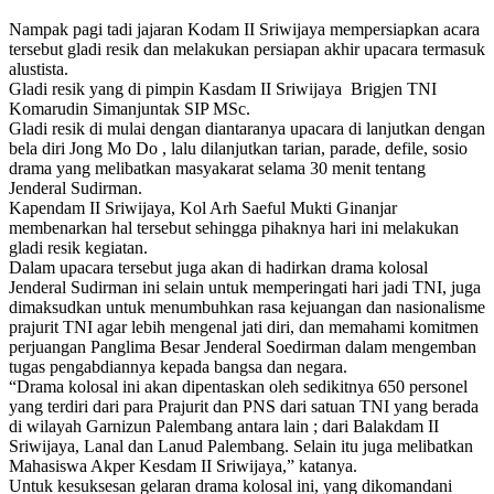
Nampak pagi tadi jajaran Kodam II Sriwijaya mempersiapkan acara
tersebut gladi resik dan melakukan persiapan akhir upacara termasuk
alustista.
Gladi resik yang di pimpin Kasdam II Sriwijaya Brigjen TNI
Komarudin Simanjuntak SIP MSc.
Gladi resik di mulai dengan diantaranya upacara di lanjutkan dengan
bela diri Jong Mo Do , lalu dilanjutkan tarian, parade, defile, sosio
drama yang melibatkan masyakarat selama 30 menit tentang
Jenderal Sudirman.
Kapendam II Sriwijaya, Kol Arh Saeful Mukti Ginanjar
membenarkan hal tersebut sehingga pihaknya hari ini melakukan
gladi resik kegiatan.
Dalam upacara tersebut juga akan di hadirkan drama kolosal
Jenderal Sudirman ini selain untuk memperingati hari jadi TNI, juga
dimaksudkan untuk menumbuhkan rasa kejuangan dan nasionalisme
prajurit TNI agar lebih mengenal jati diri, dan memahami komitmen
perjuangan Panglima Besar Jenderal Soedirman dalam mengemban
tugas pengabdiannya kepada bangsa dan negara.
“Drama kolosal ini akan dipentaskan oleh sedikitnya 650 personel
yang terdiri dari para Prajurit dan PNS dari satuan TNI yang berada
di wilayah Garnizun Palembang antara lain ; dari Balakdam II
Sriwijaya, Lanal dan Lanud Palembang. Selain itu juga melibatkan
Mahasiswa Akper Kesdam II Sriwijaya,” katanya.
Untuk kesuksesan gelaran drama kolosal ini, yang dikomandani