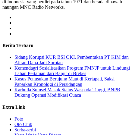
di Indonesia yang berdiri pada tahun 1971 dan berada dibawah
naungan MNC Radio Networks.
Berita Terbaru
Sidang Korupsi KUR BSI OKI, Pembentukan PT KIM dan
Aliran Dana Jadi Sorotan
Kemendagri Sosialisasikan Program FMNJP untuk Lindungi
Lahan Pertanian dari Banjir di Brebes
Kasus Penusukan Berujung Maut di Kertapati, Saksi
Paparkan Kronologi di Persidangan
Karhutla Sumsel Masuk Status Waspada Tinggi, BNPB
Dukung Operasi Modifikasi Cuaca
Extra Link
Foto
Oto Club
Serba-serbi