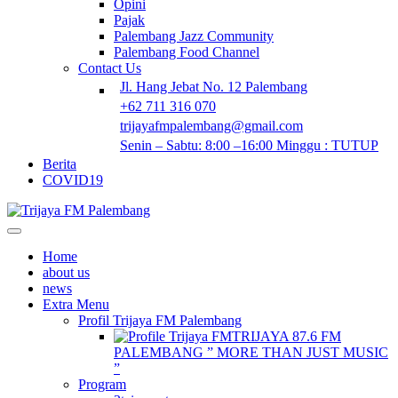
Opini
Pajak
Palembang Jazz Community
Palembang Food Channel
Contact Us
Jl. Hang Jebat No. 12 Palembang
+62 711 316 070
trijayafmpalembang@gmail.com
Senin – Sabtu: 8:00 –16:00 Minggu : TUTUP
Berita
COVID19
Home
about us
news
Extra Menu
Profil Trijaya FM Palembang
TRIJAYA 87.6 FM
PALEMBANG ” MORE THAN JUST MUSIC
”
Program