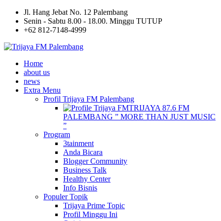
Jl. Hang Jebat No. 12 Palembang
Senin - Sabtu 8.00 - 18.00. Minggu TUTUP
+62 812-7148-4999
Home
about us
news
Extra Menu
Profil Trijaya FM Palembang
TRIJAYA 87.6 FM
PALEMBANG ” MORE THAN JUST MUSIC
”
Program
3tainment
Anda Bicara
Blogger Community
Business Talk
Healthy Center
Info Bisnis
Populer Topik
Trijaya Prime Topic
Profil Minggu Ini