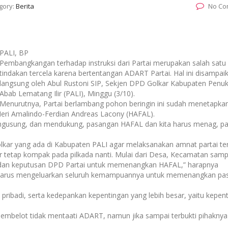
gory:
Berita
No Co
PALI, BP
Pembangkangan terhadap instruksi dari Partai merupakan salah satu
tindakan tercela karena bertentangan ADART Partai. Hal ini disampai
langsung oleh Abul Rustoni SIP, Sekjen DPD Golkar Kabupaten Penuk
Abab Lematang Ilir (PALI), Minggu (3/10).
Menurutnya, Partai berlambang pohon beringin ini sudah menetapka
eri Amalindo-Ferdian Andreas Lacony (HAFAL).
h mengusung, dan mendukung, pasangan HAFAL dan kita harus menag, p
kar yang ada di Kabupaten PALI agar melaksanakan amnat partai ter
r tetap kompak pada pilkada nanti. Mulai dari Desa, Kecamatan samp
 dan keputusan DPD Partai untuk memenangkan HAFAL,” harapnya
an harus mengeluarkan seluruh kemampuannya untuk memenangkan pa
 pribadi, serta kedepankan kepentingan yang lebih besar, yaitu kepen
membelot tidak mentaati ADART, namun jika sampai terbukti pihaknya