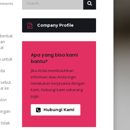
mments
Company Profile
 bentuk
kan
al
Apa yang bisa kami
n untuk
bantu?
ada
Jika Anda membutuhkan
informasi atau Anda ingin
sebut.
melakukan kerjasama dengan
ai ke
kami, Hubungi kami sekarang
juga.
slon
Hubungi Kami
tingan
 tidak