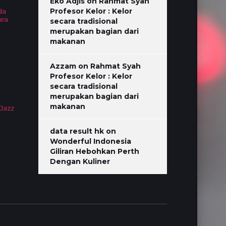
Eko Adjis
on
Rahmat Syah
Profesor Kelor : Kelor
da
ara
secara tradisional
merupakan bagian dari
makanan
Azzam
on
Rahmat Syah
Profesor Kelor : Kelor
secara tradisional
merupakan bagian dari
makanan
 Jazz
data result hk
on
Wonderful Indonesia
Giliran Hebohkan Perth
Dengan Kuliner