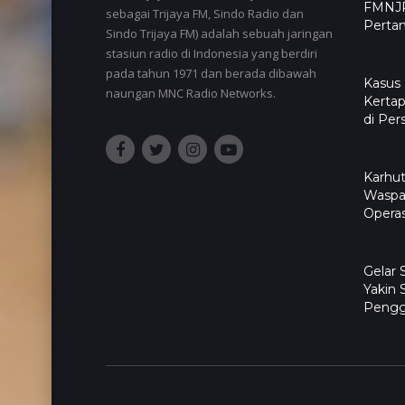
FMNJP
sebagai Trijaya FM, Sindo Radio dan
Pertan
Sindo Trijaya FM) adalah sebuah jaringan
stasiun radio di Indonesia yang berdiri
pada tahun 1971 dan berada dibawah
Kasus
naungan MNC Radio Networks.
Kertap
di Per
Karhut
Waspa
Operas
Gelar
Yakin 
Pengg