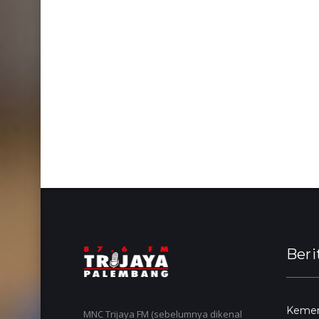
Beri
Kemend
MNC Trijaya FM (sebelumnya dikenal