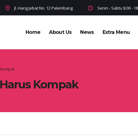
Jl. Hang Jebat No. 12 Palembang
Senin - Sabtu 8.00 - 
Home
About Us
News
Extra Menu
s Kompak
r Harus Kompak