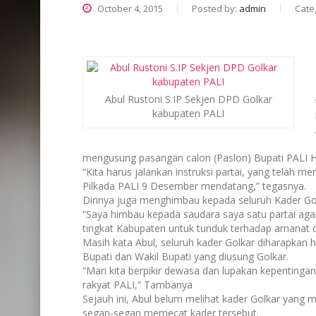
October 4, 2015
Posted by:
admin
Cate
Abul Rustoni S.IP Sekjen DPD Golkar
kabupaten PALI
mengusung pasangan calon (Paslon) Bupati PALI H
“Kita harus jalankan instruksi partai, yang tela
Pilkada PALI 9 Desember mendatang,” tegasnya.
Dirinya juga menghimbau kepada seluruh Kader Gol
“Saya himbau kepada saudara saya satu partai aga
tingkat Kabupaten untuk tunduk terhadap amanat
Masih kata Abul, seluruh kader Golkar diharapk
Bupati dan Wakil Bupati yang diusung Golkar.
“Mari kita berpikir dewasa dan lupakan kepentingan
rakyat PALI,” Tambanya
Sejauh ini, Abul belum melihat kader Golkar yang 
segan-segan memecat kader tersebut.