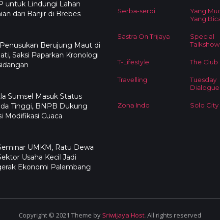
 untuk Lindungi Lahan
Serba-serbi
Yang Mu
ian dari Banjir di Brebes
Yang Bic
Sastra On Trijaya
Special
Talkshow
 Penusukan Berujung Maut di
ati, Saksi Paparkan Kronologi
T-Lifestyle
The Club
sidangan
Travelling
Tuesday
Dialogue
la Sumsel Masuk Status
Zona Indo
Solo City
da Tinggi, BNPB Dukung
i Modifikasi Cuaca
 Seminar UMKM, Ratu Dewa
Sektor Usaha Kecil Jadi
erak Ekonomi Palembang
Copyright © 2021 Theme by
Sriwijaya Host
. All rights reserved