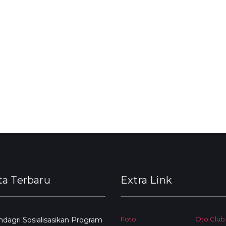
ta Terbaru
Extra Link
Foto
Oto Club
agri Sosialisasikan Program