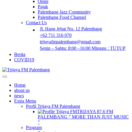
Opini
Pajak
Palembang Jazz Community
Palembang Food Channel
Contact Us
Jl. Hang Jebat No. 12 Palembang
+62 711 316 070
trijayafmpalembang@gmail.com
Senin – Sabtu: 8:00 –16:00 Minggu : TUTUP
Berita
COVID19
Home
about us
news
Extra Menu
Profil Trijaya FM Palembang
TRIJAYA 87.6 FM
PALEMBANG ” MORE THAN JUST MUSIC
”
Program