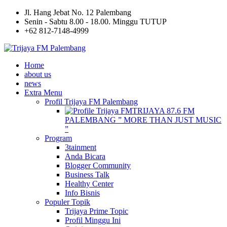
Jl. Hang Jebat No. 12 Palembang
Senin - Sabtu 8.00 - 18.00. Minggu TUTUP
+62 812-7148-4999
Home
about us
news
Extra Menu
Profil Trijaya FM Palembang
TRIJAYA 87.6 FM
PALEMBANG ” MORE THAN JUST MUSIC
”
Program
3tainment
Anda Bicara
Blogger Community
Business Talk
Healthy Center
Info Bisnis
Populer Topik
Trijaya Prime Topic
Profil Minggu Ini