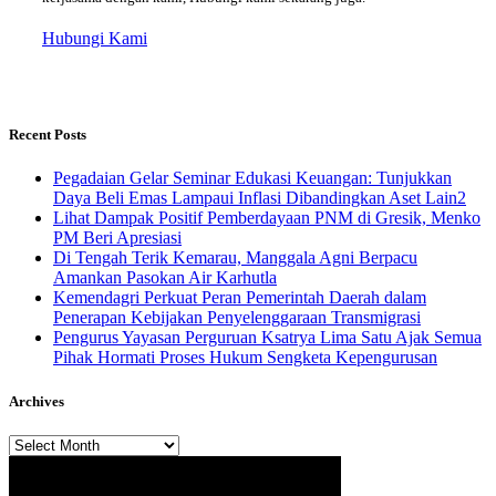
Hubungi Kami
Recent Posts
Pegadaian Gelar Seminar Edukasi Keuangan: Tunjukkan
Daya Beli Emas Lampaui Inflasi Dibandingkan Aset Lain2
Lihat Dampak Positif Pemberdayaan PNM di Gresik, Menko
PM Beri Apresiasi
​Di Tengah Terik Kemarau, Manggala Agni Berpacu
Amankan Pasokan Air Karhutla
Kemendagri Perkuat Peran Pemerintah Daerah dalam
Penerapan Kebijakan Penyelenggaraan Transmigrasi
Pengurus Yayasan Perguruan Ksatrya Lima Satu Ajak Semua
Pihak Hormati Proses Hukum Sengketa Kepengurusan
Archives
Archives