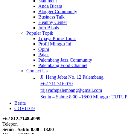
3tainment
Anda Bicara
Blogger Community
Business Talk
Healthy Center
Info Bisnis
Populer Topik
Trijaya Prime Topic
Profil Minggu Ini
Opini
Pajak
Palembang Jazz Community
Palembang Food Channel
Contact Us
Jl. Hang Jebat No. 12 Palembang
+62 711 316 070
trijayafmpalembang@gmail.com
Senin – Sabtu: 8:00 –16:00 Minggu : TUTUP
Berita
COVID19
+62 812-7148-4999
Telepon
Senin - Sabtu 8.00 - 18.00