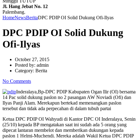
Minggu TUTUP
Jl. Hang Jebat No. 12
Palembang.
Home
News
Berita
DPC PDIP OI Solid Dukung Ofi-Ilyas
DPC PDIP OI Solid Dukung
Ofi-Ilyas
October 27, 2015
Posted by:
admin
Category:
Berita
No Comments
Inderalaya,Bp-DPC PDIP Kabupaten Ogan Ilir (OI) bersama
14 Pac solid dukung paslon no 2 pasangan AW Noviadi (Ofi) dan
Ilyas Panji Alam. Merekapun bertekad memenangkan paslon
tersebut dan tidak ada perpecahan di dalam tubuh partai
Ketua DPC PDIP OI Wahyudi di Kantor DPC OI Inderalaya, Senin
(25/10) kepada BP mengatakan saat ini sudah ada 5 orang yang
dipecat lantaran membelot dan memberikan dukungan kepada
paslon 1 Helmi-Muchendi. Mereka adalah Wakil Ketua DPC PDIP