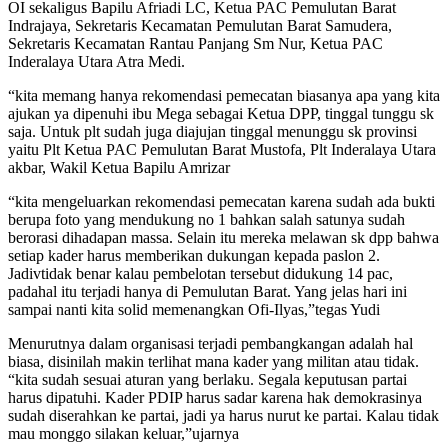
OI sekaligus Bapilu Afriadi LC, Ketua PAC Pemulutan Barat
Indrajaya, Sekretaris Kecamatan Pemulutan Barat Samudera,
Sekretaris Kecamatan Rantau Panjang Sm Nur, Ketua PAC
Inderalaya Utara Atra Medi.
“kita memang hanya rekomendasi pemecatan biasanya apa yang kita
ajukan ya dipenuhi ibu Mega sebagai Ketua DPP, tinggal tunggu sk
saja. Untuk plt sudah juga diajujan tinggal menunggu sk provinsi
yaitu Plt Ketua PAC Pemulutan Barat Mustofa, Plt Inderalaya Utara
akbar, Wakil Ketua Bapilu Amrizar
“kita mengeluarkan rekomendasi pemecatan karena sudah ada bukti
berupa foto yang mendukung no 1 bahkan salah satunya sudah
berorasi dihadapan massa. Selain itu mereka melawan sk dpp bahwa
setiap kader harus memberikan dukungan kepada paslon 2.
Jadivtidak benar kalau pembelotan tersebut didukung 14 pac,
padahal itu terjadi hanya di Pemulutan Barat. Yang jelas hari ini
sampai nanti kita solid memenangkan Ofi-Ilyas,”tegas Yudi
Menurutnya dalam organisasi terjadi pembangkangan adalah hal
biasa, disinilah makin terlihat mana kader yang militan atau tidak.
“kita sudah sesuai aturan yang berlaku. Segala keputusan partai
harus dipatuhi. Kader PDIP harus sadar karena hak demokrasinya
sudah diserahkan ke partai, jadi ya harus nurut ke partai. Kalau tidak
mau monggo silakan keluar,”ujarnya