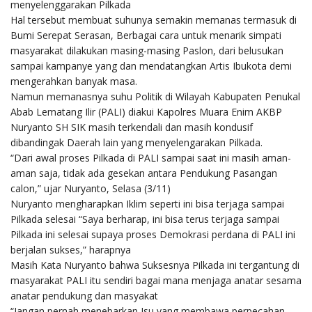
menyelenggarakan Pilkada
Hal tersebut membuat suhunya semakin memanas termasuk di
Bumi Serepat Serasan, Berbagai cara untuk menarik simpati
masyarakat dilakukan masing-masing Paslon, dari belusukan
sampai kampanye yang dan mendatangkan Artis Ibukota demi
mengerahkan banyak masa.
Namun memanasnya suhu Politik di Wilayah Kabupaten Penukal
Abab Lematang Ilir (PALI) diakui Kapolres Muara Enim AKBP
Nuryanto SH SIK masih terkendali dan masih kondusif
dibandingak Daerah lain yang menyelengarakan Pilkada.
“Dari awal proses Pilkada di PALI sampai saat ini masih aman-
aman saja, tidak ada gesekan antara Pendukung Pasangan
calon,” ujar Nuryanto, Selasa (3/11)
Nuryanto mengharapkan Iklim seperti ini bisa terjaga sampai
Pilkada selesai “Saya berharap, ini bisa terus terjaga sampai
Pilkada ini selesai supaya proses Demokrasi perdana di PALI ini
berjalan sukses,” harapnya
Masih Kata Nuryanto bahwa Suksesnya Pilkada ini tergantung di
masyarakat PALI itu sendiri bagai mana menjaga anatar sesama
anatar pendukung dan masyakat
“Jangan pernah menebarkan Isu yang membawa perpecahan,