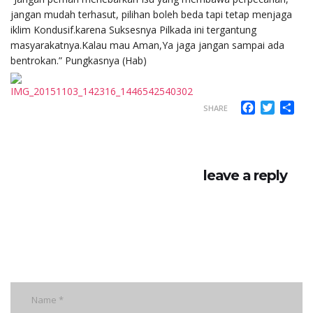
jangan mudah terhasut, pilihan boleh beda tapi tetap menjaga
iklim Kondusif.karena Suksesnya Pilkada ini tergantung
masyarakatnya.Kalau mau Aman,Ya jaga jangan sampai ada
bentrokan.” Pungkasnya (Hab)
Facebook
Twitter
Sha
SHARE
leave a reply