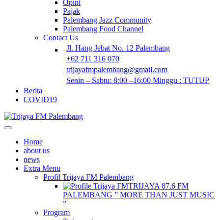
Opini
Pajak
Palembang Jazz Community
Palembang Food Channel
Contact Us
Jl. Hang Jebat No. 12 Palembang
+62 711 316 070
trijayafmpalembang@gmail.com
Senin – Sabtu: 8:00 –16:00 Minggu : TUTUP
Berita
COVID19
Home
about us
news
Extra Menu
Profil Trijaya FM Palembang
TRIJAYA 87.6 FM
PALEMBANG ” MORE THAN JUST MUSIC
”
Program