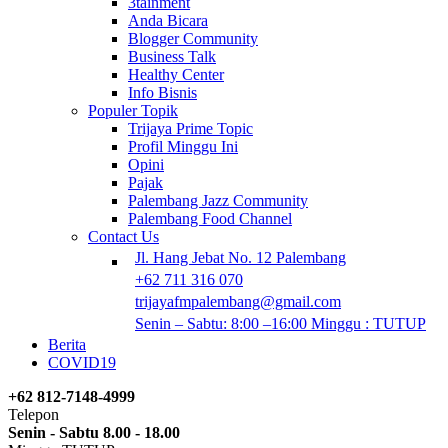
3tainment
Anda Bicara
Blogger Community
Business Talk
Healthy Center
Info Bisnis
Populer Topik
Trijaya Prime Topic
Profil Minggu Ini
Opini
Pajak
Palembang Jazz Community
Palembang Food Channel
Contact Us
Jl. Hang Jebat No. 12 Palembang
+62 711 316 070
trijayafmpalembang@gmail.com
Senin – Sabtu: 8:00 –16:00 Minggu : TUTUP
Berita
COVID19
+62 812-7148-4999
Telepon
Senin - Sabtu 8.00 - 18.00