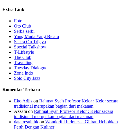
Extra Link
Foto
Oto Club
Serba-serbi
Yang Muda Yang Bicara
Sastra On Trijaya
Special Talkshow
T-Lifestyle
The Club
Travelling
Tuesday Dialogue
Zona Indo
Solo City Jazz
Komentar Terbaru
Eko Adjis
on
Rahmat Syah Profesor Kelor : Kelor secara
tradisional merupakan bagian dari makanan
Azzam
on
Rahmat Syah Profesor Kelor : Kelor secara
tradisional merupakan bagian dari makanan
data result hk
on
Wonderful Indonesia Giliran Hebohkan
Perth Dengan Kuliner