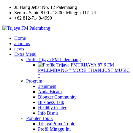
Jl. Hang Jebat No. 12 Palembang
Senin - Sabtu 8.00 - 18.00. Minggu TUTUP
+62 812-7148-4999
Home
about us
news
Extra Menu
Profil Trijaya FM Palembang
TRIJAYA 87.6 FM
PALEMBANG ” MORE THAN JUST MUSIC
”
Program
3tainment
Anda Bicara
Blogger Community
Business Talk
Healthy Center
Info Bisnis
Populer Topik
Trijaya Prime Topic
Profil Minggu Ini