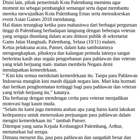
Disisi lain, pihak pemerintah Kota Palembang meminta agar
moment ini sebagai pembangkit semangat serta dapat membantu
mereka mewujudkan Kota Palembang Emas serta mensukseskan
event Asian Games 2018 mendatang.
Hal diatas terungkap ketika para mahasiswa dari berbagai perguruan
tinggi di Palembang berhadapan langsung dengan beberapa veteran
yang sengaja diundang dalam acara diskusi publik di sekretariat
Gams Jalan Hangtuah, Palembang, Selasa (10/11) malam.
Ketua pelaksana acara, Panser, dalam kata sambutannya
mengungkapkan, pihaknya dan kalangan pemuda lainnya sangat
berterima kasih atas segala pengorbanan para pahlawan dan veteran
yang telah berjuang mati- matian membela Negara demi
mendapatkan kemerdekaan.
” Kini kita semua menikmati kemerdekaan itu. Tanpa para Pahlawan
Indonesia mungkin kini masih dijajah negara lain. Mari kita hormati
dan berikan penghormatan tertinggi bagi para pahlawan dan veteran
yang terlah berjuang itu,” katanya.
Dia berharap dengan mendengar cerita para veteran menjadikan
motovasi bagi kaum muda.
“Selain itu kami juga meminta arahan apa yang harus kami lakukan
kedepannya untuk meneruskan peejuangan para pahlawan dalam
mengisi kemerdekaan ini ” tambah Panser.
Ditempat yang sama Kepala Kesbangpol Palembang, Arthur,
menuturkan hal serupa.
Dimana menurut dia, jasa para pahlawan dan sangatlah besar dan