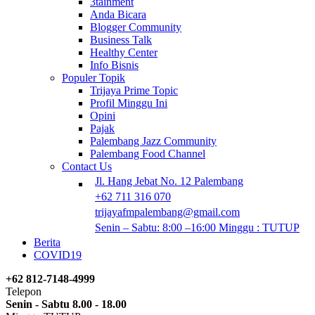
3tainment
Anda Bicara
Blogger Community
Business Talk
Healthy Center
Info Bisnis
Populer Topik
Trijaya Prime Topic
Profil Minggu Ini
Opini
Pajak
Palembang Jazz Community
Palembang Food Channel
Contact Us
Jl. Hang Jebat No. 12 Palembang
+62 711 316 070
trijayafmpalembang@gmail.com
Senin – Sabtu: 8:00 –16:00 Minggu : TUTUP
Berita
COVID19
+62 812-7148-4999
Telepon
Senin - Sabtu 8.00 - 18.00