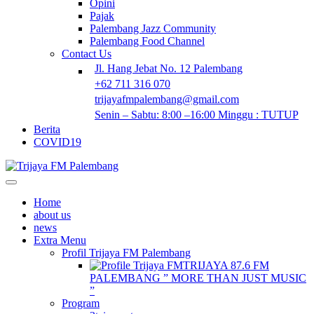
Opini
Pajak
Palembang Jazz Community
Palembang Food Channel
Contact Us
Jl. Hang Jebat No. 12 Palembang
+62 711 316 070
trijayafmpalembang@gmail.com
Senin – Sabtu: 8:00 –16:00 Minggu : TUTUP
Berita
COVID19
Home
about us
news
Extra Menu
Profil Trijaya FM Palembang
TRIJAYA 87.6 FM
PALEMBANG ” MORE THAN JUST MUSIC
”
Program