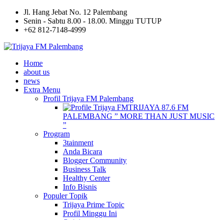
Jl. Hang Jebat No. 12 Palembang
Senin - Sabtu 8.00 - 18.00. Minggu TUTUP
+62 812-7148-4999
Home
about us
news
Extra Menu
Profil Trijaya FM Palembang
TRIJAYA 87.6 FM
PALEMBANG ” MORE THAN JUST MUSIC
”
Program
3tainment
Anda Bicara
Blogger Community
Business Talk
Healthy Center
Info Bisnis
Populer Topik
Trijaya Prime Topic
Profil Minggu Ini