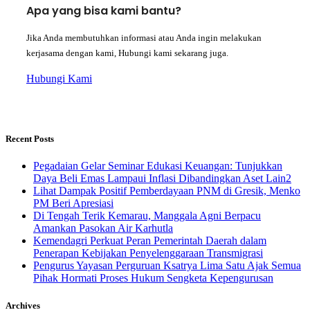
Apa yang bisa kami bantu?
Jika Anda membutuhkan informasi atau Anda ingin melakukan
kerjasama dengan kami, Hubungi kami sekarang juga.
Hubungi Kami
Recent Posts
Pegadaian Gelar Seminar Edukasi Keuangan: Tunjukkan
Daya Beli Emas Lampaui Inflasi Dibandingkan Aset Lain2
Lihat Dampak Positif Pemberdayaan PNM di Gresik, Menko
PM Beri Apresiasi
​Di Tengah Terik Kemarau, Manggala Agni Berpacu
Amankan Pasokan Air Karhutla
Kemendagri Perkuat Peran Pemerintah Daerah dalam
Penerapan Kebijakan Penyelenggaraan Transmigrasi
Pengurus Yayasan Perguruan Ksatrya Lima Satu Ajak Semua
Pihak Hormati Proses Hukum Sengketa Kepengurusan
Archives