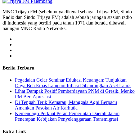
MNC Trijaya FM (sebelumnya dikenal sebagai Trijaya FM, Sindo
Radio dan Sindo Trijaya FM) adalah sebuah jaringan stasiun radio
di Indonesia yang berdiri pada tahun 1971 dan berada dibawah
naungan MNC Radio Networks.
Berita Terbaru
Pegadaian Gelar Seminar Edukasi Keuangan: Tunjukkan
Daya Beli Emas Lampaui Inflasi Dibandingkan Aset Lain2
Lihat Dampak Positif Pemberdayaan PNM di Gresik, Menko
PM Beri Apresiasi
​Di Tengah Terik Kemarau, Manggala Agni Berpacu
Amankan Pasokan Air Karhutla
Kemendagri Perkuat Peran Pemerintah Daerah dalam
Penerapan Kebijakan Penyelenggaraan Transmigrasi
Extra Link